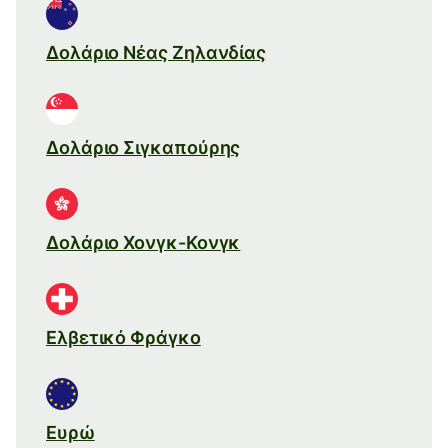
Δολάριο Νέας Ζηλανδίας
Δολάριο Σιγκαπούρης
Δολάριο Χονγκ-Κονγκ
Ελβετικό Φράγκο
Ευρώ