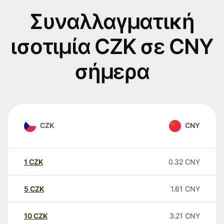
Συναλλαγματική
ισοτιμία CZK σε CNY
σήμερα
CZK
CNY
1
CZK
0.32
CNY
5
CZK
1.61
CNY
10
CZK
3.21
CNY