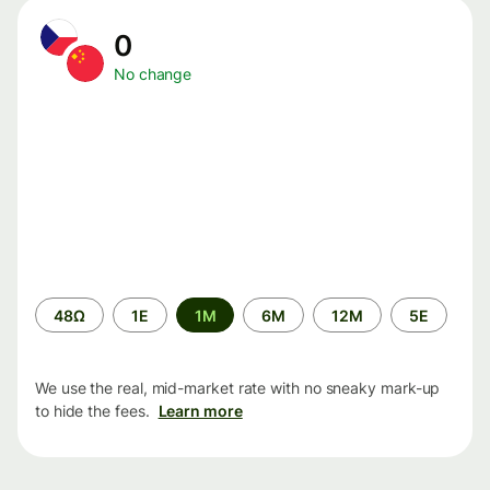
0
No change
Time
48Ω
1Ε
1M
6M
12M
5Ε
period
We use the real, mid-market rate with no sneaky mark-up
to hide the fees.
Learn more