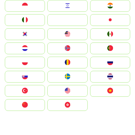
Indonesia
Israel
India
Italia
JA
Japan
South Korea
Malay
Mexico
Nederland
Norge
Portugal
Polska
România
Россия
Slovensko
Ruoŧŧa
ไทย
Türkiye
United States
Vietnam
中国
中國香港特別行政區