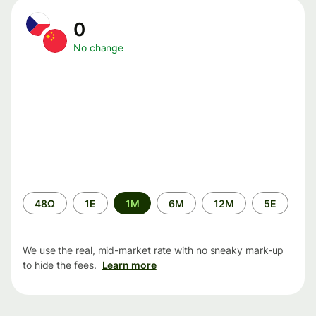
0
No change
Time
48Ω
1Ε
1M
6M
12M
5Ε
period
We use the real, mid-market rate with no sneaky mark-up
to hide the fees.
Learn more