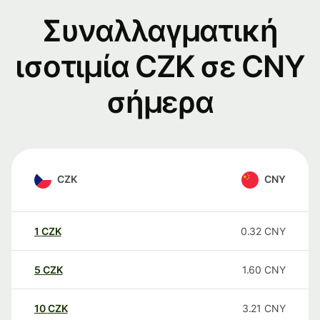
Συναλλαγματική
ισοτιμία CZK σε CNY
σήμερα
CZK
CNY
1
CZK
0.32
CNY
5
CZK
1.60
CNY
10
CZK
3.21
CNY