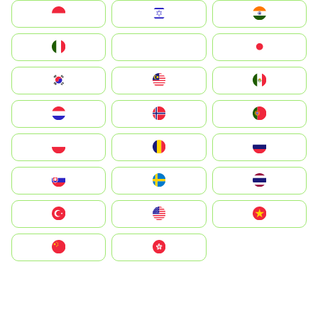
Indonesia
Israel
India
Italia
JA
Japan
South Korea
Malay
Mexico
Nederland
Norge
Portugal
Polska
România
Россия
Slovensko
Ruoŧŧa
ไทย
Türkiye
United States
Vietnam
中国
中國香港特別行政區