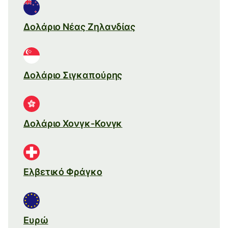
Δολάριο Νέας Ζηλανδίας
Δολάριο Σιγκαπούρης
Δολάριο Χονγκ-Κονγκ
Ελβετικό Φράγκο
Ευρώ