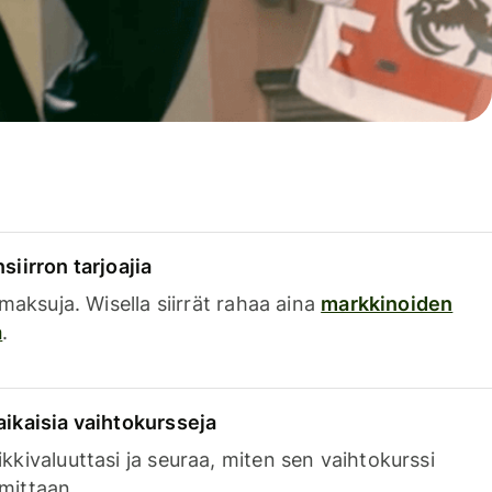
siirron tarjoajia
a maksuja. Wisella siirrät rahaa aina
markkinoiden
a
.
aikaisia vaihtokursseja
kkivaluuttasi ja seuraa, miten sen vaihtokurssi
mittaan.