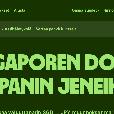
ykset
Alusta
Ominaisuudet
Hinno
 kurssihälytyksiä
Vertaa pankkikursseja
ngaporen do
panin jenei
joaa valuuttaparin SGD → JPY muunnokset mar