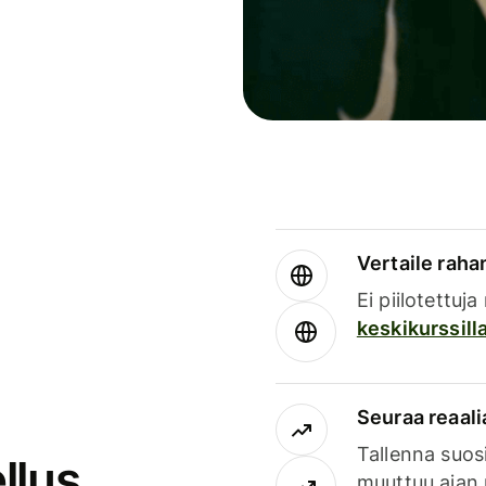
Vertaile rahan
Ei piilotettuj
keskikurssill
Seuraa reaali
Tallenna suosi
llus
muuttuu ajan 