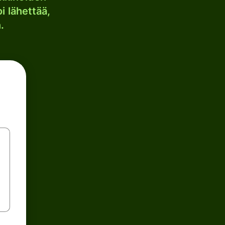
i lähettää,
.