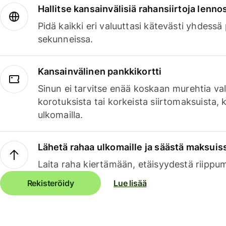
Hallitse kansainvälisiä rahansiirtoja lenno
Pidä kaikki eri valuuttasi kätevästi yhdessä
sekunneissa.
Kansainvälinen pankkikortti
Sinun ei tarvitse enää koskaan murehtia va
korotuksista tai korkeista siirtomaksuista,
ulkomailla.
Lähetä rahaa ulkomaille ja säästä maksuis
Laita raha kiertämään, etäisyydestä riippu
Rekisteröidy
Lue lisää