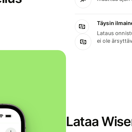
Täysin ilmain
Lataus onnist
ei ole ärsyttä
Lataa Wise