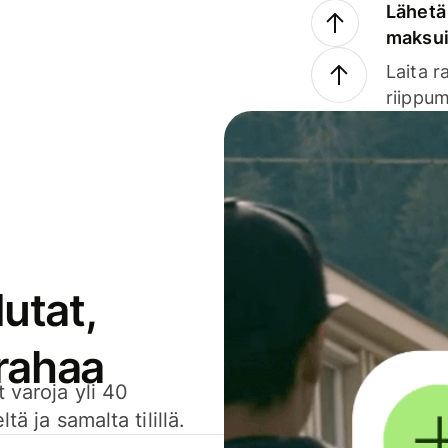
Lähetä 
maksu
Laita r
riippum
utat,
 rahaa
 varoja yli 40
ä ja samalta tilillä.