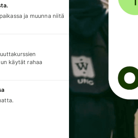
sta.
 paikassa ja muunna niitä
luuttakurssien
 kun käytät rahaa
sa
matta.