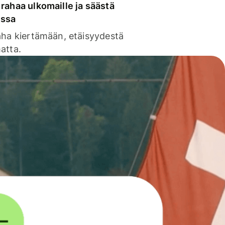
rahaa ulkomaille ja säästä
issa
aha kiertämään, etäisyydestä
atta.