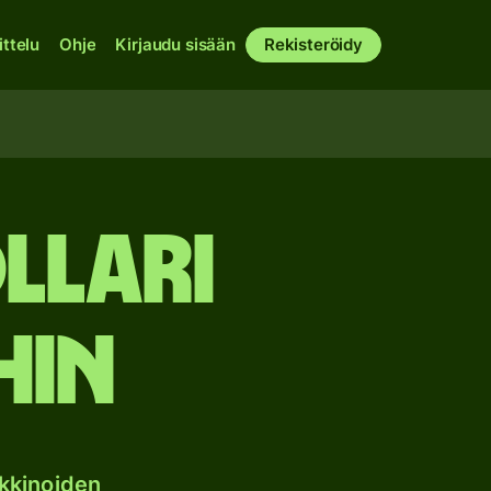
ittelu
Ohje
Kirjaudu sisään
Rekisteröidy
llari
hin
kkinoiden