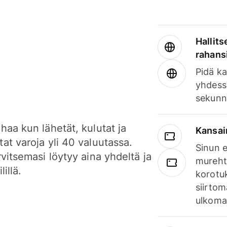
Hallits
rahansi
Pidä ka
yhdess
sekunn
haa kun lähetät, kulutat ja
Kansai
at varoja yli 40 valuutassa.
Sinun e
rvitsemasi löytyy aina yhdeltä ja
mureht
lillä.
korotuk
siirtom
ulkomai