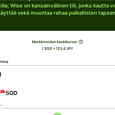
lla; Wise on kansainvälinen tili, jonka kautta vo
käyttää sekä muuntaa rahaa paikallisten tapaan
Markkinoiden keskikurssi
1 SGD = 123,4 JPY
umma
SGD