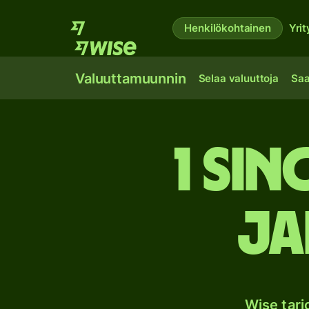
Henkilökohtainen
Yrit
Valuuttamuunnin
Selaa valuuttoja
Saa
1 Si
Ja
Wise tar