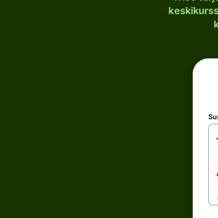
keskikurssi
S