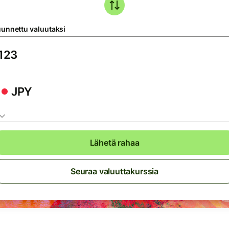
unnettu valuutaksi
JPY
Lähetä rahaa
Seuraa valuuttakurssia