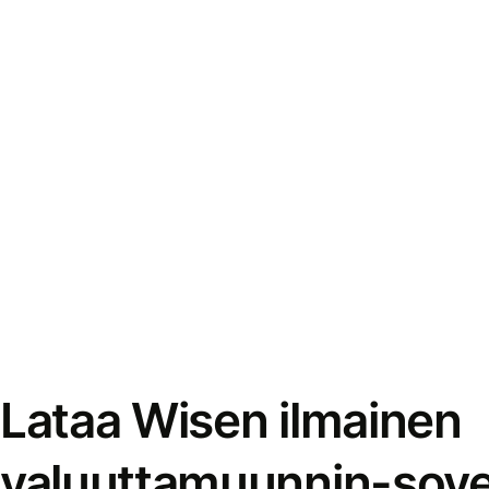
Lataa Wisen ilmainen
valuuttamuunnin-sove