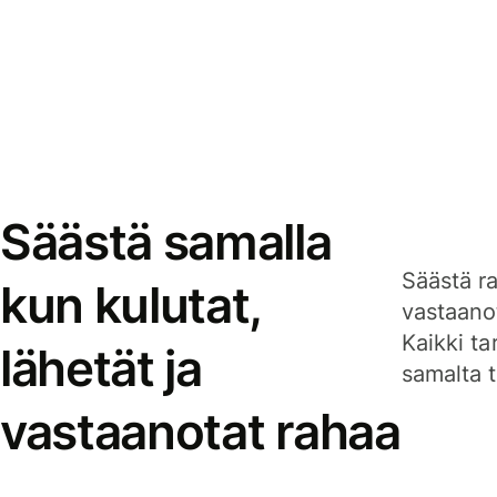
Säästä samalla
Säästä ra
kun kulutat,
vastaanot
Kaikki ta
lähetät ja
samalta ti
vastaanotat rahaa