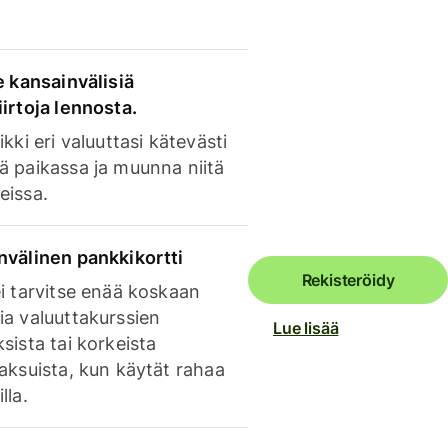
e kansainvälisiä
irtoja lennosta.
ikki eri valuuttasi kätevästi
ä paikassa ja muunna niitä
eissa.
nvälinen pankkikortti
Rekisteröidy
i tarvitse enää koskaan
ia valuuttakurssien
Lue lisää
sista tai korkeista
aksuista, kun käytät rahaa
lla.