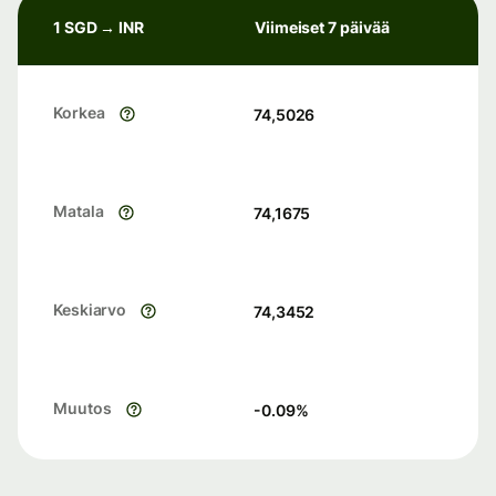
1 SGD → INR
Viimeiset 7 päivää
Korkea
74,5026
Matala
74,1675
Keskiarvo
74,3452
Muutos
-0.09
%