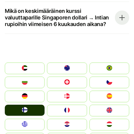
Mikä on keskimääräinen kurssi
valuuttaparille Singaporen dollari → Intian
rupioihin viimeisen 6 kuukauden aikana?
الإمارات العربية المتحدة
Australia
Brazil
България
Switzerland
Czechia
Deutschland
Denmark
España
Suomi
France
United Kingdom
Greece
Hrvatska
Magyarország