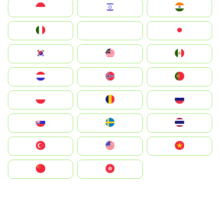
Indonesia
Israel
India
Italia
JA
Japan
South Korea
Malay
Mexico
Nederland
Norge
Portugal
Polska
România
Россия
Slovensko
Ruoŧŧa
ไทย
Türkiye
United States
Vietnam
中国
中國香港特別行政區