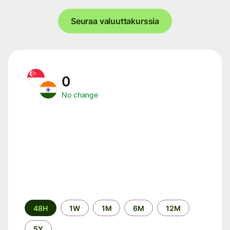
Seuraa valuuttakurssia
0
No change
Time
48H
1W
1M
6M
12M
period
5Y