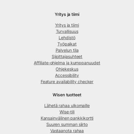
Yritys ja tiimi
Yritys ja tiimi
Turvallisuus
Lehdistö
Työpaikat
Palvelun tila
Sijoittajasuhteet
Affiliate-ohjelma ja kumppanuudet
Ohjekeskus
Accessibility
Feature availability checker
Wisen tuotteet
Lähetä rahaa ulkomaille
Wise-tili
Kansainvälinen pankkikortti
Suuren summan siirto
Vastaanota rahaa