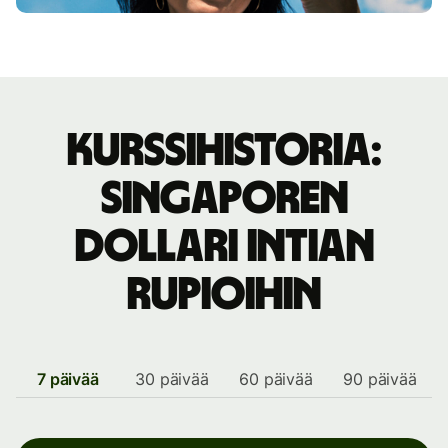
Kurssihistoria:
Singaporen
dollari Intian
rupioihin
7 päivää
30 päivää
60 päivää
90 päivää