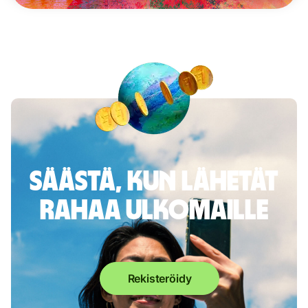
Säästä, kun lähetät
rahaa ulkomaille
Rekisteröidy