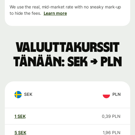
We use the real, mid-market rate with no sneaky mark-up
to hide the fees.
Learn more
Valuuttakurssit
tänään: SEK → PLN
SEK
PLN
1
SEK
0,39
PLN
5
SEK
1,96
PLN