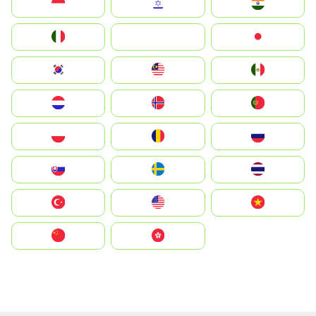
Indonesia
Israel
India
Italia
JA
Japan
South Korea
Malay
Mexico
Nederland
Norge
Portugal
Polska
România
Россия
Slovensko
Ruoŧŧa
ไทย
Türkiye
United States
Vietnam
中国
中國香港特別行政區