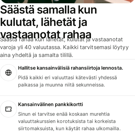
Säästä samalla kun
kulutat, lähetät ja
vastaanotat rahaa
Säästä rahaa kun lähetät, kulutat ja vastaanotat
varoja yli 40 valuutassa. Kaikki tarvitsemasi löytyy
aina yhdeltä ja samalta tilillä.
Hallitse kansainvälisiä rahansiirtoja lennosta.
Pidä kaikki eri valuuttasi kätevästi yhdessä
paikassa ja muunna niitä sekunneissa.
Kansainvälinen pankkikortti
Sinun ei tarvitse enää koskaan murehtia
valuuttakurssien korotuksista tai korkeista
siirtomaksuista, kun käytät rahaa ulkomailla.