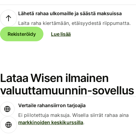
Lähetä rahaa ulkomaille ja säästä maksuissa
Laita raha kiertämään, etäisyydestä riippumatta.
Rekisteröidy
Lue lisää
Lataa Wisen ilmainen
valuuttamuunnin-sovellus
Vertaile rahansiirron tarjoajia
Ei piilotettuja maksuja. Wisella siirrät rahaa aina
markkinoiden keskikurssilla
.