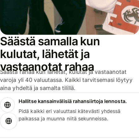
Säästä samalla kun
kulutat, lähetät ja
vastaanotat rahaa
Säästä rahaa kun lähetät, kulutat ja vastaanotat
varoja yli 40 valuutassa. Kaikki tarvitsemasi löytyy
aina yhdeltä ja samalta tilillä.
Hallitse kansainvälisiä rahansiirtoja lennosta.
Pidä kaikki eri valuuttasi kätevästi yhdessä
paikassa ja muunna niitä sekunneissa.