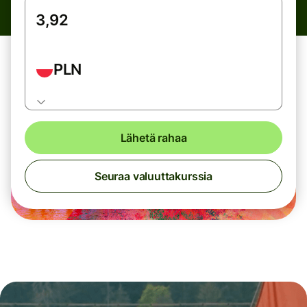
PLN
Lähetä rahaa
Seuraa valuuttakurssia