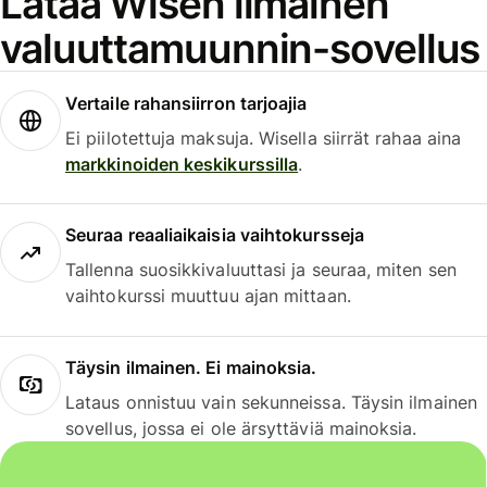
Lataa Wisen ilmainen
valuuttamuunnin-sovellus
Vertaile rahansiirron tarjoajia
Ei piilotettuja maksuja. Wisella siirrät rahaa aina
markkinoiden keskikurssilla
.
Seuraa reaaliaikaisia vaihtokursseja
Tallenna suosikkivaluuttasi ja seuraa, miten sen
vaihtokurssi muuttuu ajan mittaan.
Täysin ilmainen. Ei mainoksia.
Lataus onnistuu vain sekunneissa. Täysin ilmainen
sovellus, jossa ei ole ärsyttäviä mainoksia.