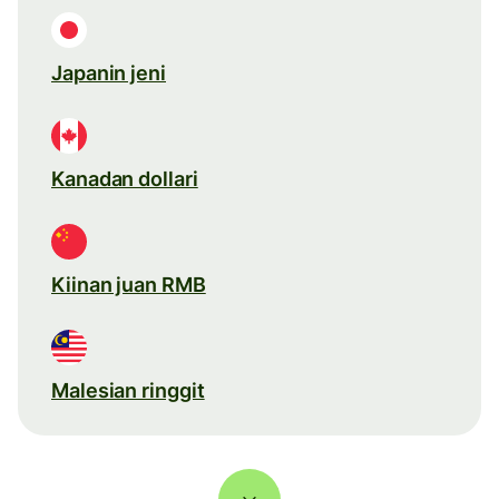
Japanin jeni
Kanadan dollari
Kiinan juan RMB
Malesian ringgit