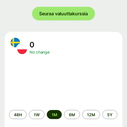
Seuraa valuuttakurssia
0
No change
Time
48H
1W
1M
6M
12M
5Y
period