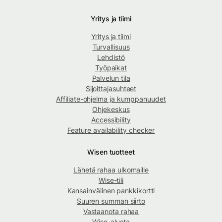
Yritys ja tiimi
Yritys ja tiimi
Turvallisuus
Lehdistö
Työpaikat
Palvelun tila
Sijoittajasuhteet
Affiliate-ohjelma ja kumppanuudet
Ohjekeskus
Accessibility
Feature availability checker
Wisen tuotteet
Lähetä rahaa ulkomaille
Wise-tili
Kansainvälinen pankkikortti
Suuren summan siirto
Vastaanota rahaa
Wise-alusta