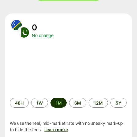
0
No change
Time
48H
1W
1M
6M
12M
5Y
period
We use the real, mid-market rate with no sneaky mark-up
to hide the fees.
Learn more