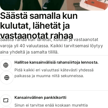
Säästä samalla kun
kulutat, lähetät ja
vastaanotat rahaa
Säästä rahaa kun lähetät, kulutat ja vastaanotat
varoja yli 40 valuutassa. Kaikki tarvitsemasi löytyy
aina yhdeltä ja samalta tilillä.
Hallitse kansainvälisiä rahansiirtoja lennosta.
Pidä kaikki eri valuuttasi kätevästi yhdessä
paikassa ja muunna niitä sekunneissa.
Kansainvälinen pankkikortti
Sinun ei tarvitse enää koskaan murehtia