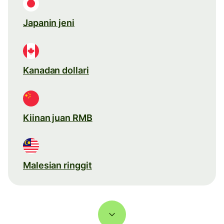
Japanin jeni
Kanadan dollari
Kiinan juan RMB
Malesian ringgit