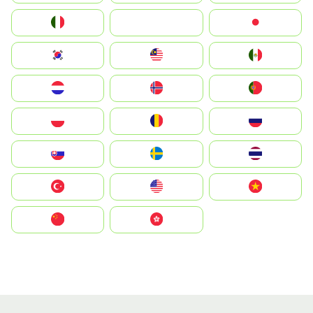
Italia
JA
Japan
South Korea
Malay
Mexico
Nederland
Norge
Portugal
Polska
România
Россия
Slovensko
Ruoŧŧa
ไทย
Türkiye
United States
Vietnam
中国
中國香港特別行政區