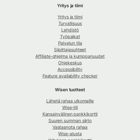
Yritys ja tiimi
Yritys ja tiimi
Turvallisuus
Lehdistö
Työpaikat
Palvelun tila
Sijoittajasuhteet
Affiliate-ohjelma ja kumppanuudet
Ohjekeskus
Accessibility
Feature availability checker
Wisen tuotteet
Lähetä rahaa ulkomaille
Wise-tili
Kansainvälinen pankkikortti
Suuren summan siirto
Vastaanota rahaa
Wise-alusta