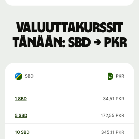
Valuuttakurssit
tänään: SBD → PKR
SBD
PKR
1
SBD
34,51
PKR
5
SBD
172,55
PKR
10
SBD
345,11
PKR