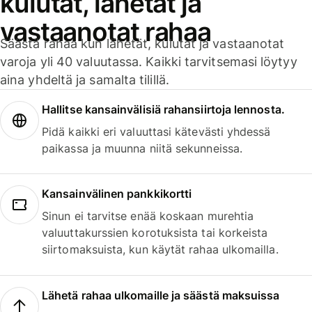
kulutat, lähetät ja
vastaanotat rahaa
Säästä rahaa kun lähetät, kulutat ja vastaanotat
varoja yli 40 valuutassa. Kaikki tarvitsemasi löytyy
aina yhdeltä ja samalta tilillä.
Hallitse kansainvälisiä rahansiirtoja lennosta.
Pidä kaikki eri valuuttasi kätevästi yhdessä
paikassa ja muunna niitä sekunneissa.
Kansainvälinen pankkikortti
Sinun ei tarvitse enää koskaan murehtia
valuuttakurssien korotuksista tai korkeista
siirtomaksuista, kun käytät rahaa ulkomailla.
Lähetä rahaa ulkomaille ja säästä maksuissa