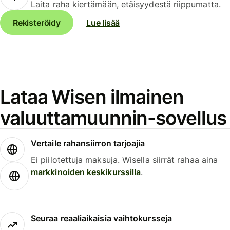
Laita raha kiertämään, etäisyydestä riippumatta.
Rekisteröidy
Lue lisää
Lataa Wisen ilmainen
valuuttamuunnin-sovellus
Vertaile rahansiirron tarjoajia
Ei piilotettuja maksuja. Wisella siirrät rahaa aina
markkinoiden keskikurssilla
.
Seuraa reaaliaikaisia vaihtokursseja