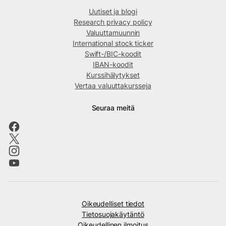
Uutiset ja blogi
Research privacy policy
Valuuttamuunnin
International stock ticker
Swift-/BIC-koodit
IBAN-koodit
Kurssihälytykset
Vertaa valuuttakursseja
Seuraa meitä
Oikeudelliset tiedot
Tietosuojakäytäntö
Oikeudellinen ilmoitus