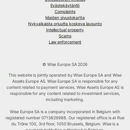
Evästekäytäntö
Complaints
Maiden sivustokartta
Nykyaikaista orjuutta koskeva lausunto
Intellectual property
Scams
Law enforcement
© Wise Europe SA 2026
This website is jointly operated by Wise Europe SA and Wise
Assets Europe AS. Wise Europe SA is responsible for any
content related to payment services. Wise Assets Europe AS is
responsible for any content related to investment services,
including marketing.
Wise Europe SA is a company incorporated in Belgium with
registered number 0713629988. Our registered office is at Rue
du Trône 100, 3rd floor, 1050 Brussels, Belgium. Wise is a
payment institution authorised in Belgium.