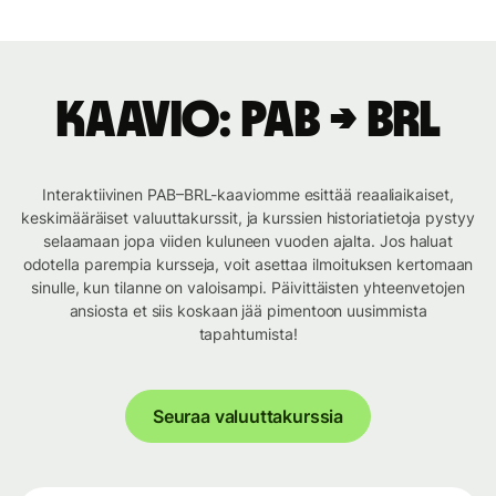
Kaavio: PAB → BRL
Interaktiivinen PAB–BRL-kaaviomme esittää reaaliaikaiset,
keskimääräiset valuuttakurssit, ja kurssien historiatietoja pystyy
selaamaan jopa viiden kuluneen vuoden ajalta. Jos haluat
odotella parempia kursseja, voit asettaa ilmoituksen kertomaan
sinulle, kun tilanne on valoisampi. Päivittäisten yhteenvetojen
ansiosta et siis koskaan jää pimentoon uusimmista
tapahtumista!
Seuraa valuuttakurssia