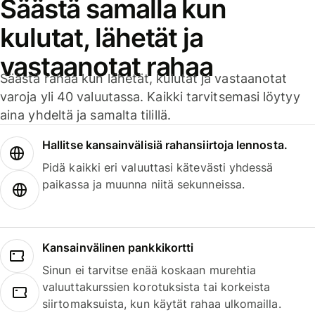
Säästä samalla kun
kulutat, lähetät ja
vastaanotat rahaa
Säästä rahaa kun lähetät, kulutat ja vastaanotat
varoja yli 40 valuutassa. Kaikki tarvitsemasi löytyy
aina yhdeltä ja samalta tilillä.
Hallitse kansainvälisiä rahansiirtoja lennosta.
Pidä kaikki eri valuuttasi kätevästi yhdessä
paikassa ja muunna niitä sekunneissa.
Kansainvälinen pankkikortti
Sinun ei tarvitse enää koskaan murehtia
valuuttakurssien korotuksista tai korkeista
siirtomaksuista, kun käytät rahaa ulkomailla.