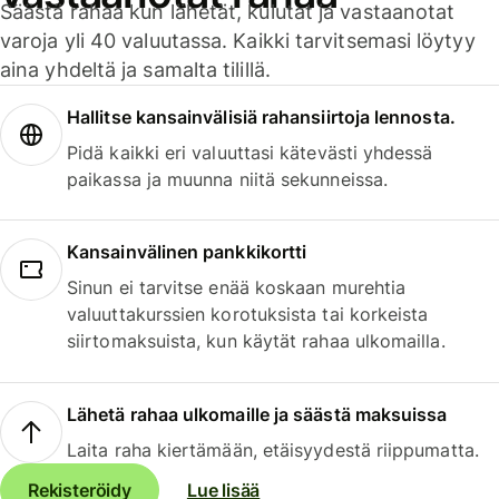
Säästä rahaa kun lähetät, kulutat ja vastaanotat
varoja yli 40 valuutassa. Kaikki tarvitsemasi löytyy
aina yhdeltä ja samalta tilillä.
Hallitse kansainvälisiä rahansiirtoja lennosta.
Pidä kaikki eri valuuttasi kätevästi yhdessä
paikassa ja muunna niitä sekunneissa.
Kansainvälinen pankkikortti
Sinun ei tarvitse enää koskaan murehtia
valuuttakurssien korotuksista tai korkeista
siirtomaksuista, kun käytät rahaa ulkomailla.
Lähetä rahaa ulkomaille ja säästä maksuissa
Laita raha kiertämään, etäisyydestä riippumatta.
Rekisteröidy
Lue lisää