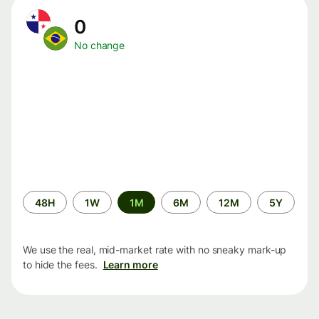
0
No change
Time
48H
1W
1M
6M
12M
5Y
period
We use the real, mid-market rate with no sneaky mark-up
to hide the fees.
Learn more