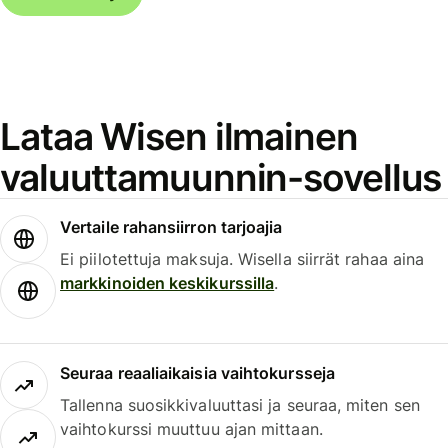
Lataa Wisen ilmainen
valuuttamuunnin-sovellus
Vertaile rahansiirron tarjoajia
Ei piilotettuja maksuja. Wisella siirrät rahaa aina
markkinoiden keskikurssilla
.
Seuraa reaaliaikaisia vaihtokursseja
Tallenna suosikkivaluuttasi ja seuraa, miten sen
vaihtokurssi muuttuu ajan mittaan.