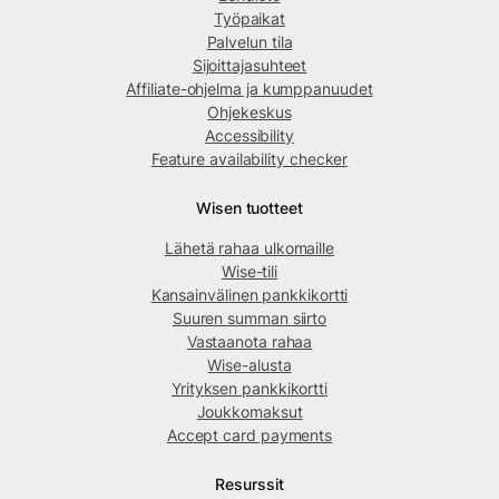
Työpaikat
Palvelun tila
Sijoittajasuhteet
Affiliate-ohjelma ja kumppanuudet
Ohjekeskus
Accessibility
Feature availability checker
Wisen tuotteet
Lähetä rahaa ulkomaille
Wise-tili
Kansainvälinen pankkikortti
Suuren summan siirto
Vastaanota rahaa
Wise-alusta
Yrityksen pankkikortti
Joukkomaksut
Accept card payments
Resurssit