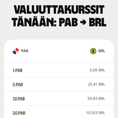
Valuuttakurssit
tänään: PAB → BRL
PAB
BRL
1
PAB
5,08
BRL
5
PAB
25,41
BRL
10
PAB
50,82
BRL
20
PAB
101,63
BRL