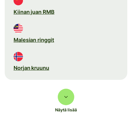
Kiinan juan RMB
Malesian ringgit
Norjan kruunu
Näytä lisää