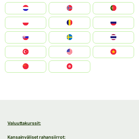
Nederland
Norge
Portugal
Polska
România
Россия
Slovensko
Ruoŧŧa
ไทย
Türkiye
United States
Vietnam
中国
中國香港特別行政區
Valuuttakurssit:
Kansainväliset rahansiirrot: