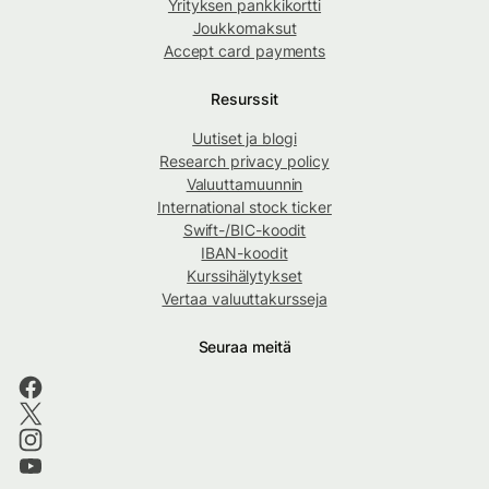
Yrityksen pankkikortti
Joukkomaksut
Accept card payments
Resurssit
Uutiset ja blogi
Research privacy policy
Valuuttamuunnin
International stock ticker
Swift-/BIC-koodit
IBAN-koodit
Kurssihälytykset
Vertaa valuuttakursseja
Seuraa meitä