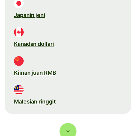
Japanin jeni
Kanadan dollari
Kiinan juan RMB
Malesian ringgit