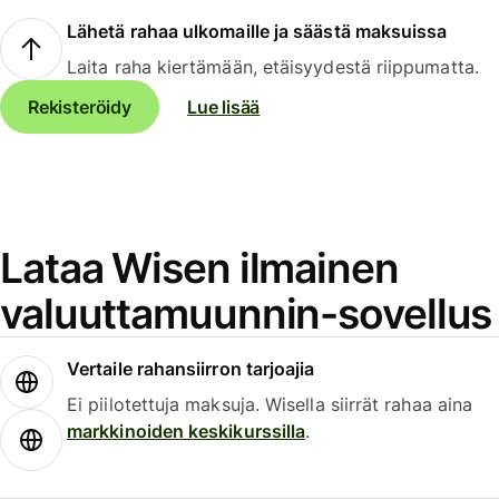
Lähetä rahaa ulkomaille ja säästä maksuissa
Laita raha kiertämään, etäisyydestä riippumatta.
Rekisteröidy
Lue lisää
Lataa Wisen ilmainen
valuuttamuunnin-sovellus
Vertaile rahansiirron tarjoajia
Ei piilotettuja maksuja. Wisella siirrät rahaa aina
markkinoiden keskikurssilla
.