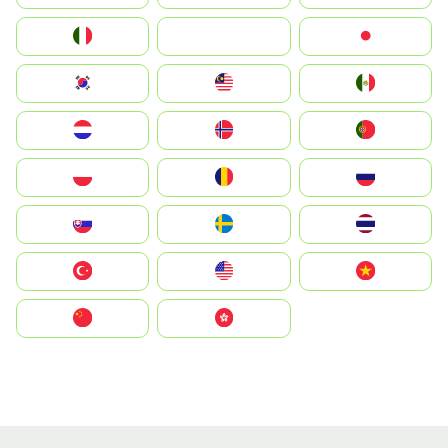
Italia
JA
Japan
South Korea
Malay
Mexico
Nederland
Norge
Portugal
Polska
România
Россия
Slovensko
Ruoŧŧa
ไทย
Türkiye
United States
Vietnam
中国
中國香港特別行政區