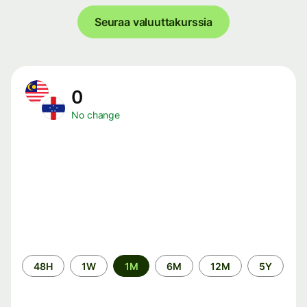
Seuraa valuuttakurssia
0
No change
Time
48H
1W
1M
6M
12M
5Y
period