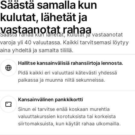
Säästä samalla kun
kulutat, lähetät ja
vastaanotat rahaa
Säästä rahaa kun lähetät, kulutat ja vastaanotat
varoja yli 40 valuutassa. Kaikki tarvitsemasi löytyy
aina yhdeltä ja samalta tilillä.
Hallitse kansainvälisiä rahansiirtoja lennosta.
Pidä kaikki eri valuuttasi kätevästi yhdessä
paikassa ja muunna niitä sekunneissa.
Kansainvälinen pankkikortti
Sinun ei tarvitse enää koskaan murehtia
valuuttakurssien korotuksista tai korkeista
siirtomaksuista, kun käytät rahaa ulkomailla.