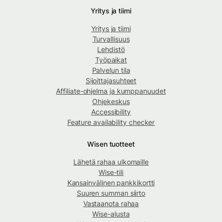
Yritys ja tiimi
Yritys ja tiimi
Turvallisuus
Lehdistö
Työpaikat
Palvelun tila
Sijoittajasuhteet
Affiliate-ohjelma ja kumppanuudet
Ohjekeskus
Accessibility
Feature availability checker
Wisen tuotteet
Lähetä rahaa ulkomaille
Wise-tili
Kansainvälinen pankkikortti
Suuren summan siirto
Vastaanota rahaa
Wise-alusta