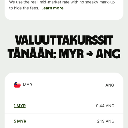
We use the real, mid-market rate with no sneaky mark-up
to hide the fees.
Learn more
Valuuttakurssit
tänään: MYR → ANG
MYR
ANG
1
MYR
0,44
ANG
5
MYR
2,19
ANG