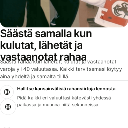
Säästä samalla kun
kulutat, lähetät ja
vastaanotat rahaa
Säästä rahaa kun lähetät, kulutat ja vastaanotat
varoja yli 40 valuutassa. Kaikki tarvitsemasi löytyy
aina yhdeltä ja samalta tilillä.
Hallitse kansainvälisiä rahansiirtoja lennosta.
Pidä kaikki eri valuuttasi kätevästi yhdessä
paikassa ja muunna niitä sekunneissa.