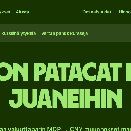
ykset
Alusta
Ominaisuudet
Hinno
 kurssihälytyksiä
Vertaa pankkikursseja
n patacat 
juaneihin
oaa valuuttaparin MOP → CNY muunnokset ma