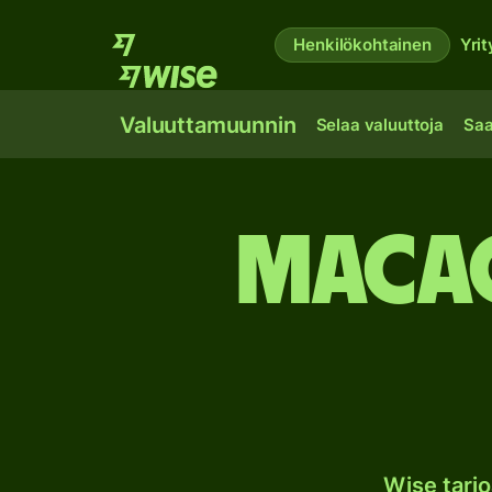
Henkilökohtainen
Yrit
Valuuttamuunnin
Selaa valuuttoja
Saa
Macao
Wise tarj