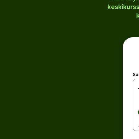
keskikurssi
S