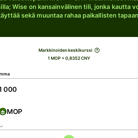
lla; Wise on kansainvälinen tili, jonka kautta vo
käyttää sekä muuntaa rahaa paikallisten tapaan
Markkinoiden keskikurssi
1 MOP = 0,8352 CNY
umma
MOP