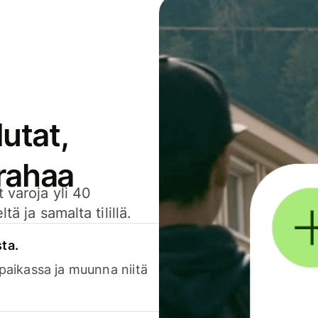
utat,
 rahaa
 varoja yli 40
ä ja samalta tilillä.
sta.
 paikassa ja muunna niitä