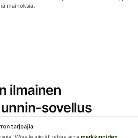
viä mainoksia.
n ilmainen
unnin-sovellus
rron tarjoajia
ksuja. Wisella siirrät rahaa aina
markkinoiden