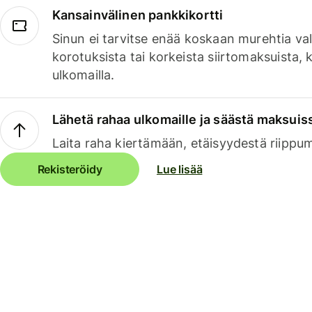
Kansainvälinen pankkikortti
Sinun ei tarvitse enää koskaan murehtia va
korotuksista tai korkeista siirtomaksuista,
ulkomailla.
Lähetä rahaa ulkomaille ja säästä maksuis
Laita raha kiertämään, etäisyydestä riippu
Rekisteröidy
Lue lisää