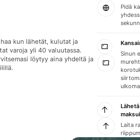
Pidä ka
yhdess
sekunn
haa kun lähetät, kulutat ja
Kansai
at varoja yli 40 valuutassa.
Sinun e
rvitsemasi löytyy aina yhdeltä ja
mureht
lillä.
korotuk
siirtom
ulkomai
Lähetä 
maksu
Laita r
riippum