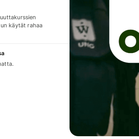
luuttakurssien
 kun käytät rahaa
sa
matta.