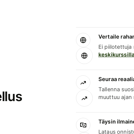
Vertaile rahan
Ei piilotettuj
keskikurssill
Seuraa reaali
Tallenna suosi
llus
muuttuu ajan 
Täysin ilmain
Lataus onnist