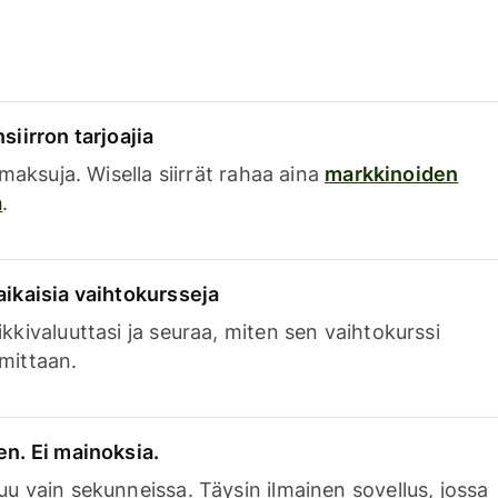
siirron tarjoajia
a maksuja. Wisella siirrät rahaa aina
markkinoiden
a
.
aikaisia vaihtokursseja
kkivaluuttasi ja seuraa, miten sen vaihtokurssi
mittaan.
en. Ei mainoksia.
uu vain sekunneissa. Täysin ilmainen sovellus, jossa