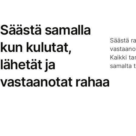
Säästä samalla
Säästä ra
kun kulutat,
vastaanot
Kaikki ta
lähetät ja
samalta ti
vastaanotat rahaa