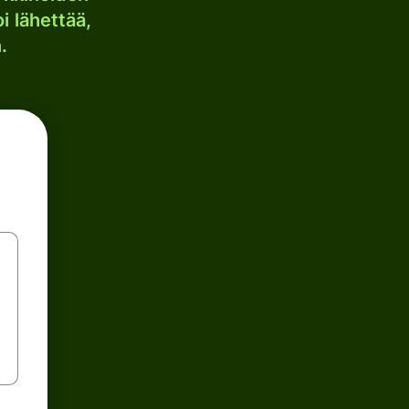
i lähettää,
.