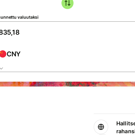
unnettu valuutaksi
CNY
Hallits
rahansi