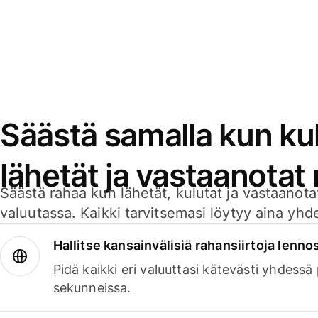
Säästä samalla kun kul
lähetät ja vastaanotat
Säästä rahaa kun lähetät, kulutat ja vastaanotat
valuutassa. Kaikki tarvitsemasi löytyy aina yhdelt
Hallitse kansainvälisiä rahansiirtoja lenno
Pidä kaikki eri valuuttasi kätevästi yhdessä
sekunneissa.