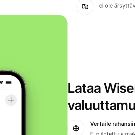
ei ole ärsyttä
Lataa Wise
valuuttamu
Vertaile rahansii
Ei piilotettuja ma