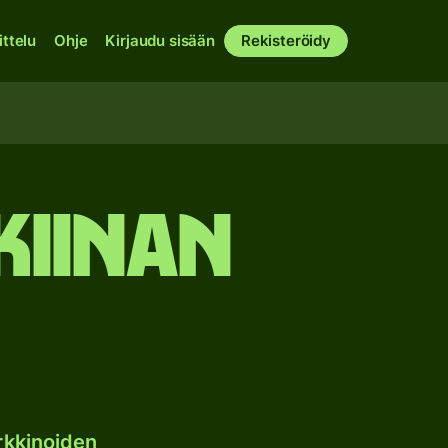
ittelu
Ohje
Kirjaudu sisään
Rekisteröidy
Kiinan
rkkinoiden