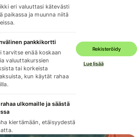
ikki eri valuuttasi kätevästi
ä paikassa ja muunna niitä
eissa.
nvälinen pankkikortti
Rekisteröidy
i tarvitse enää koskaan
ia valuuttakurssien
Lue lisää
sista tai korkeista
aksuista, kun käytät rahaa
lla.
rahaa ulkomaille ja säästä
issa
aha kiertämään, etäisyydestä
atta.