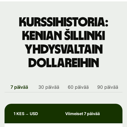
Kurssihistoria:
Kenian šillinki
Yhdysvaltain
dollareihin
7 päivää
30 päivää
60 päivää
90 päivää
1 KES → USD
Viimeiset 7 päivää