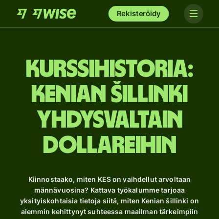
Rekisteröidy
Kurssihistoria:
Kenian šillinki
Yhdysvaltain
dollareihin
Kiinnostaako, miten KES on vaihdellut arvoltaan
männävuosina? Kattava työkalumme tarjoaa
yksityiskohtaisia ​​tietoja siitä, miten Kenian šillinki on
aiemmin kehittynyt suhteessa maailman tärkeimpiin