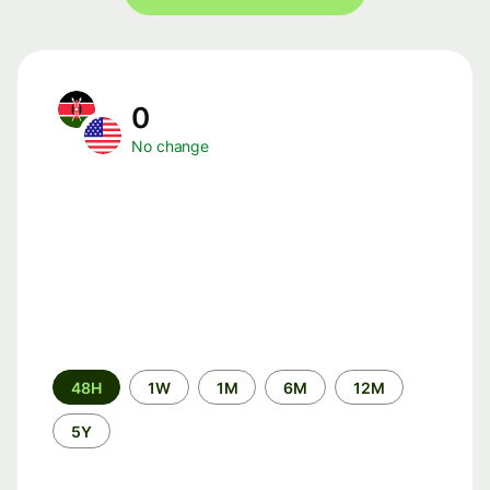
0
No change
Time
48H
1W
1M
6M
12M
period
5Y