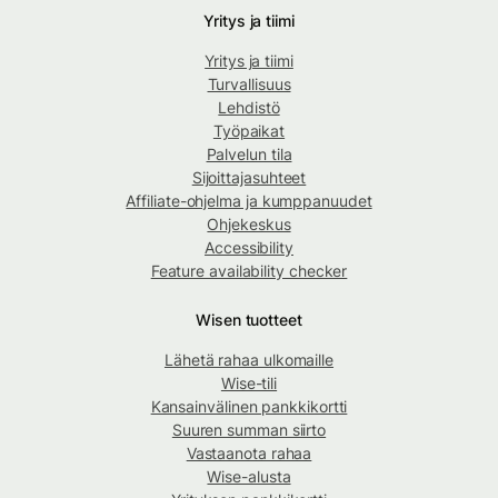
Yritys ja tiimi
Yritys ja tiimi
Turvallisuus
Lehdistö
Työpaikat
Palvelun tila
Sijoittajasuhteet
Affiliate-ohjelma ja kumppanuudet
Ohjekeskus
Accessibility
Feature availability checker
Wisen tuotteet
Lähetä rahaa ulkomaille
Wise-tili
Kansainvälinen pankkikortti
Suuren summan siirto
Vastaanota rahaa
Wise-alusta