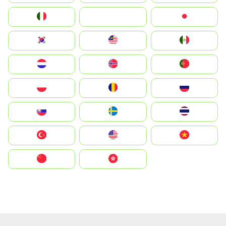
Italia
JA
Japan
South Korea
Malay
Mexico
Nederland
Norge
Portugal
Polska
România
Россия
Slovensko
Ruoŧŧa
ไทย
Türkiye
United States
Vietnam
中国
中國香港特別行政區