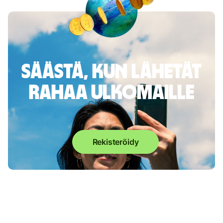
Säästä, kun lähetät
rahaa ulkomaille
Rekisteröidy