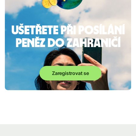
Ušetřete při posílání
peněz do zahraničí
Zaregistrovat se