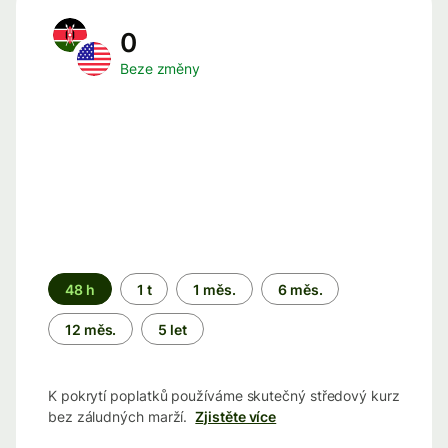
0
Beze změny
Časové
48 h
1 t
1 měs.
6 měs.
období
12 měs.
5 let
K pokrytí poplatků používáme skutečný středový kurz
bez záludných marží.
Zjistěte více