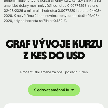
Během minulého týdne kolísal směnný kurz keňský šilink na na
americké dolary mezi nejvyšší hodnotou 0.00774293 ze dne
02-08-2026 a minimální hodnotou 0.00772201 ze dne 04-08-
2026. K největšímu 24hodinovému pohybu cen došlo 03-08-
2026, kdy se hodnota snížila o -0.182 %.
Graf vývoje kurzu
z KES do USD
Procentuální změna za posl. poslední 1 den
Sledovat směnný kurz