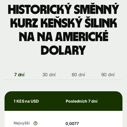
Historický směnný
kurz keňský šilink
na na americké
dolary
7 dní
30 dní
60 dní
90 dní
1 KES na USD
Posledních 7 dní
Nejvyšší
0,0077