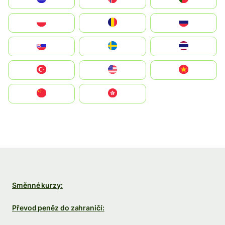
Polska
România
Россия
Slovensko
Ruoŧŧa
ไทย
Türkiye
United States
Vietnam
中国
中國香港特別行政區
Směnné kurzy:
Převod peněz do zahraničí: