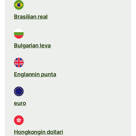
Brasilian real
Bulgarian leva
Englannin punta
euro
Hongkongin dollari