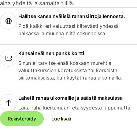
aina yhdeltä ja samalta tilillä.
Hallitse kansainvälisiä rahansiirtoja lennosta.
Pidä kaikki eri valuuttasi kätevästi yhdessä
paikassa ja muunna niitä sekunneissa.
Kansainvälinen pankkikortti
Sinun ei tarvitse enää koskaan murehtia
valuuttakurssien korotuksista tai korkeista
siirtomaksuista, kun käytät rahaa ulkomailla.
Lähetä rahaa ulkomaille ja säästä maksuissa
Laita raha kiertämään, etäisyydestä riippumatta.
Rekisteröidy
Lue lisää