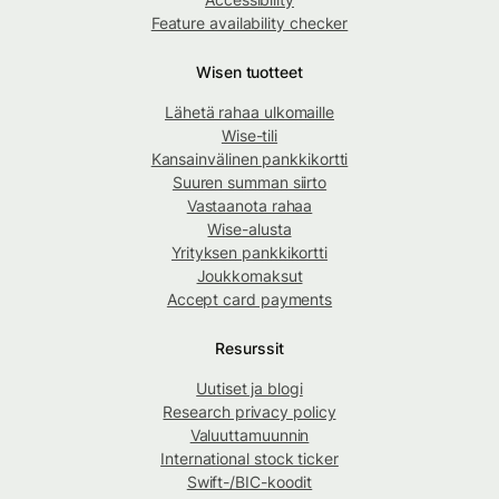
Feature availability checker
Wisen tuotteet
Lähetä rahaa ulkomaille
Wise-tili
Kansainvälinen pankkikortti
Suuren summan siirto
Vastaanota rahaa
Wise-alusta
Yrityksen pankkikortti
Joukkomaksut
Accept card payments
Resurssit
Uutiset ja blogi
Research privacy policy
Valuuttamuunnin
International stock ticker
Swift-/BIC-koodit