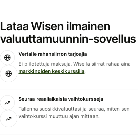
Lataa Wisen ilmainen
valuuttamuunnin-sovellus
Vertaile rahansiirron tarjoajia
Ei piilotettuja maksuja. Wisella siirrät rahaa aina
markkinoiden keskikurssilla
.
Seuraa reaaliaikaisia vaihtokursseja
Tallenna suosikkivaluuttasi ja seuraa, miten sen
vaihtokurssi muuttuu ajan mittaan.