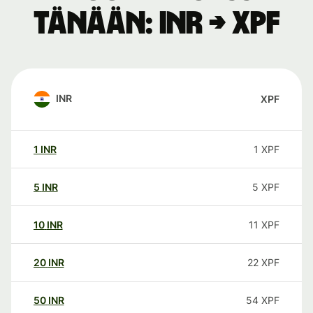
tänään: INR → XPF
INR
XPF
1
INR
1
XPF
5
INR
5
XPF
10
INR
11
XPF
20
INR
22
XPF
50
INR
54
XPF