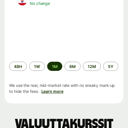
No change
Time
48H
1W
1M
6M
12M
5Y
period
We use the real, mid-market rate with no sneaky mark-up
to hide the fees.
Learn more
Valuuttakurssit