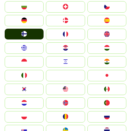
България
Switzerland
Czechia
Deutschland
Denmark
España
Suomi
France
United Kingdom
Greece
Hrvatska
Magyarország
Indonesia
Israel
India
Italia
JA
Japan
South Korea
Malay
Mexico
Nederland
Norge
Portugal
Polska
România
Россия
Slovensko
Ruoŧŧa
ไทย