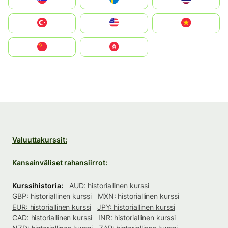
Türkiye
United States
Vietnam
中国
中國香港特別行政區
Valuuttakurssit:
Kansainväliset rahansiirrot:
Kurssihistoria:
AUD: historiallinen kurssi
GBP: historiallinen kurssi
MXN: historiallinen kurssi
EUR: historiallinen kurssi
JPY: historiallinen kurssi
CAD: historiallinen kurssi
INR: historiallinen kurssi