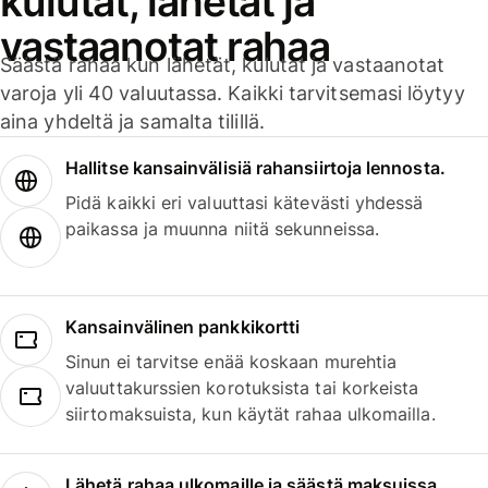
kulutat, lähetät ja
vastaanotat rahaa
Säästä rahaa kun lähetät, kulutat ja vastaanotat
varoja yli 40 valuutassa. Kaikki tarvitsemasi löytyy
aina yhdeltä ja samalta tilillä.
Hallitse kansainvälisiä rahansiirtoja lennosta.
Pidä kaikki eri valuuttasi kätevästi yhdessä
paikassa ja muunna niitä sekunneissa.
Kansainvälinen pankkikortti
Sinun ei tarvitse enää koskaan murehtia
valuuttakurssien korotuksista tai korkeista
siirtomaksuista, kun käytät rahaa ulkomailla.
Lähetä rahaa ulkomaille ja säästä maksuissa