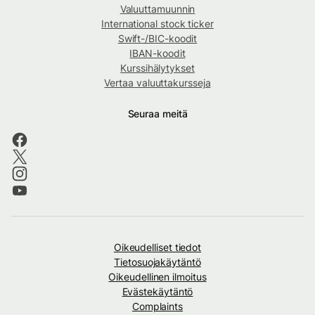
Valuuttamuunnin
International stock ticker
Swift-/BIC-koodit
IBAN-koodit
Kurssihälytykset
Vertaa valuuttakursseja
Seuraa meitä
Oikeudelliset tiedot
Tietosuojakäytäntö
Oikeudellinen ilmoitus
Evästekäytäntö
Complaints