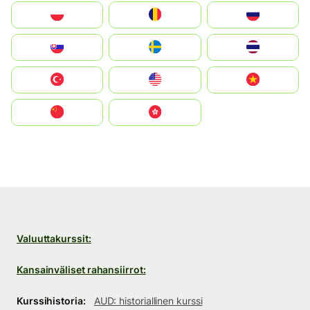
Polska
România
Россия
Slovensko
Ruoŧŧa
ไทย
Türkiye
United States
Vietnam
中国
中國香港特別行政區
Valuuttakurssit:
Kansainväliset rahansiirrot:
Kurssihistoria:
AUD: historiallinen kurssi