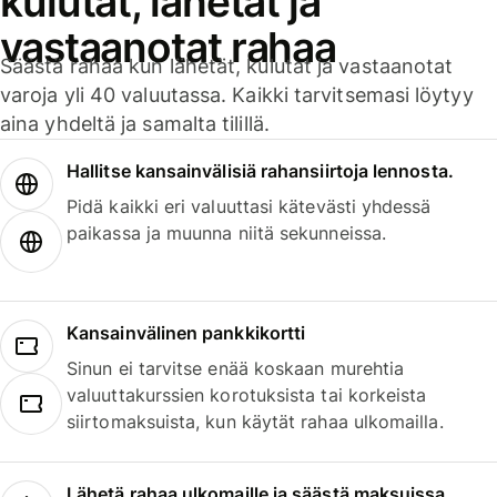
kulutat, lähetät ja
vastaanotat rahaa
Säästä rahaa kun lähetät, kulutat ja vastaanotat
varoja yli 40 valuutassa. Kaikki tarvitsemasi löytyy
aina yhdeltä ja samalta tilillä.
Hallitse kansainvälisiä rahansiirtoja lennosta.
Pidä kaikki eri valuuttasi kätevästi yhdessä
paikassa ja muunna niitä sekunneissa.
Kansainvälinen pankkikortti
Sinun ei tarvitse enää koskaan murehtia
valuuttakurssien korotuksista tai korkeista
siirtomaksuista, kun käytät rahaa ulkomailla.
Lähetä rahaa ulkomaille ja säästä maksuissa