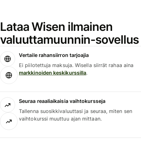
Lataa Wisen ilmainen
valuuttamuunnin-sovellus
Vertaile rahansiirron tarjoajia
Ei piilotettuja maksuja. Wisella siirrät rahaa aina
markkinoiden keskikurssilla
.
Seuraa reaaliaikaisia vaihtokursseja
Tallenna suosikkivaluuttasi ja seuraa, miten sen
vaihtokurssi muuttuu ajan mittaan.