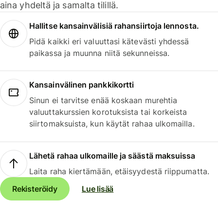
aina yhdeltä ja samalta tilillä.
Hallitse kansainvälisiä rahansiirtoja lennosta.
Pidä kaikki eri valuuttasi kätevästi yhdessä
paikassa ja muunna niitä sekunneissa.
Kansainvälinen pankkikortti
Sinun ei tarvitse enää koskaan murehtia
valuuttakurssien korotuksista tai korkeista
siirtomaksuista, kun käytät rahaa ulkomailla.
Lähetä rahaa ulkomaille ja säästä maksuissa
Laita raha kiertämään, etäisyydestä riippumatta.
Rekisteröidy
Lue lisää