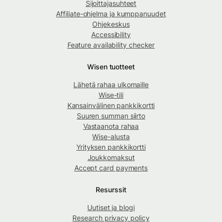
Sijoittajasuhteet
Affiliate-ohjelma ja kumppanuudet
Ohjekeskus
Accessibility
Feature availability checker
Wisen tuotteet
Lähetä rahaa ulkomaille
Wise-tili
Kansainvälinen pankkikortti
Suuren summan siirto
Vastaanota rahaa
Wise-alusta
Yrityksen pankkikortti
Joukkomaksut
Accept card payments
Resurssit
Uutiset ja blogi
Research privacy policy