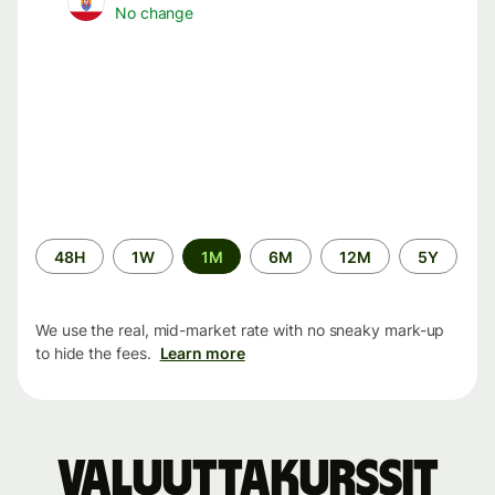
No change
Time
48H
1W
1M
6M
12M
5Y
period
We use the real, mid-market rate with no sneaky mark-up
to hide the fees.
Learn more
Valuuttakurssit