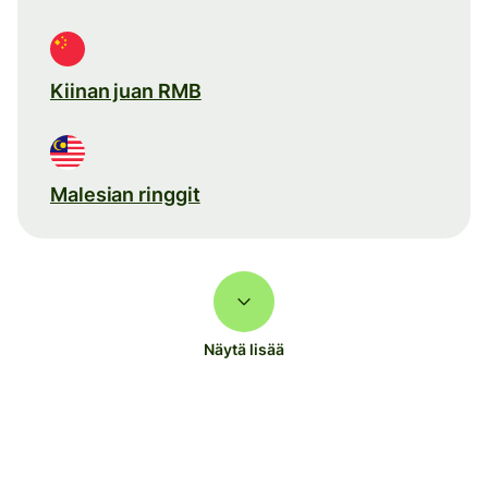
Kiinan juan RMB
Malesian ringgit
Näytä lisää