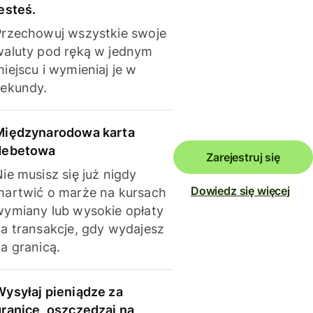
esteś.
Przechowuj wszystkie swoje
waluty pod ręką w jednym
iejscu i wymieniaj je w
sekundy.
Międzynarodowa karta
debetowa
Zarejestruj się
ie musisz się już nigdy
Dowiedz się więcej
martwić o marże na kursach
wymiany lub wysokie opłaty
za transakcje, gdy wydajesz
a granicą.
Wysyłaj pieniądze za
granicę, oszczędzaj na