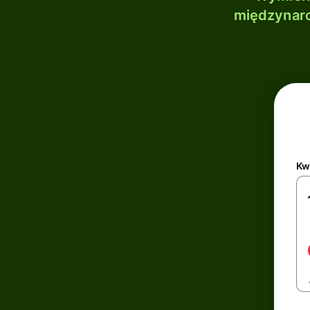
międzynaro
Kw