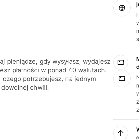
j
m
j pieniądze, gdy wysyłasz, wydajesz
jesz płatności w ponad 40 walutach.
N
 czego potrzebujesz, na jednym
 dowolnej chwili.
z