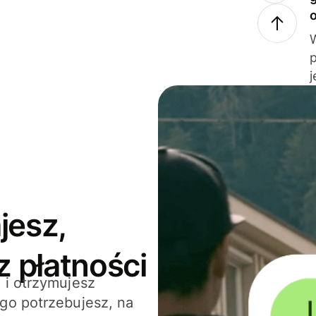
j
jesz,
z płatności
 i otrzymujesz
go potrzebujesz, na