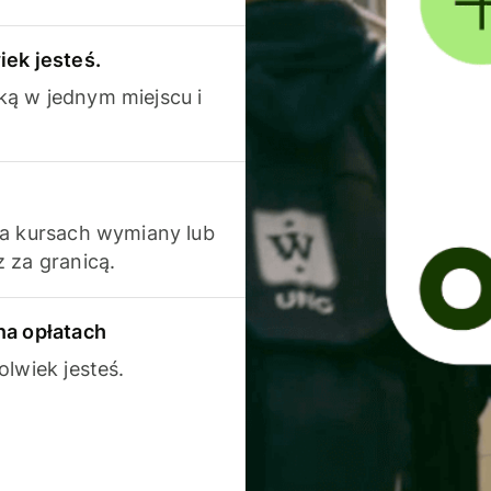
iek jesteś.
ką w jednym miejscu i
na kursach wymiany lub
 za granicą.
na opłatach
olwiek jesteś.