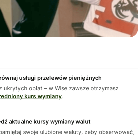
równaj usługi przelewów pieniężnych
z ukrytych opłat – w Wise zawsze otrzymasz
redniony kurs wymiany
.
edź aktualne kursy wymiany walut
pamiętaj swoje ulubione waluty, żeby obserwować,