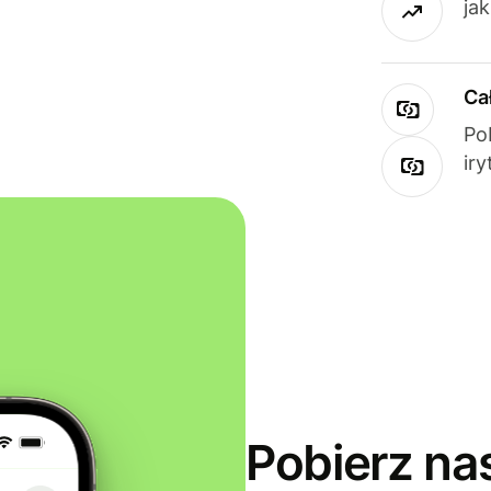
ja
Ca
Po
ir
Pobierz na