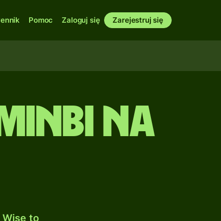
ennik
Pomoc
Zaloguj się
Zarejestruj się
minbi na
 Wise to