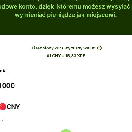
dowe konto, dzięki któremu możesz wysyłać
wymieniać pieniądze jak miejscowi.
Uśredniony kurs wymiany walut
¥1 CNY = 15,33 XPF
ota:
CNY