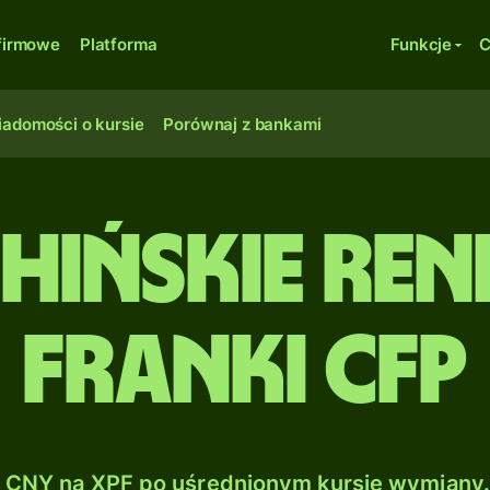
firmowe
Platforma
Funkcje
C
adomości o kursie
Porównaj z bankami
hińskie ren
Franki CFP
CNY na XPF po uśrednionym kursie wymiany.