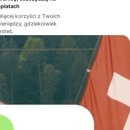
opłatach
Więcej korzyści z Twoich
pieniędzy, gdziekolwiek
esteś.