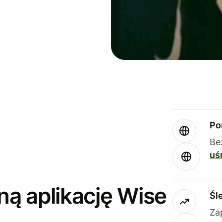
Po
Be
uś
ną aplikację Wise
Śl
Za