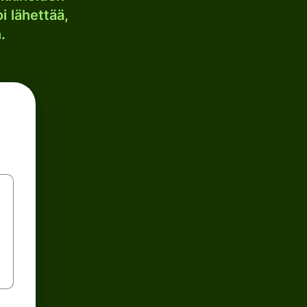
i lähettää,
.