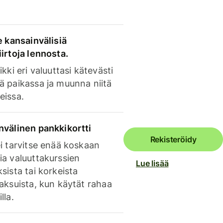
e kansainvälisiä
irtoja lennosta.
ikki eri valuuttasi kätevästi
ä paikassa ja muunna niitä
eissa.
nvälinen pankkikortti
Rekisteröidy
i tarvitse enää koskaan
ia valuuttakurssien
Lue lisää
sista tai korkeista
aksuista, kun käytät rahaa
lla.