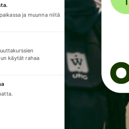
sta.
 paikassa ja muunna niitä
luuttakurssien
 kun käytät rahaa
sa
matta.