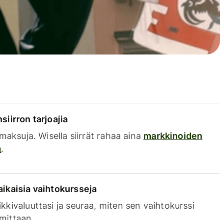
siirron tarjoajia
a maksuja. Wisella siirrät rahaa aina
markkinoiden
a
.
aikaisia vaihtokursseja
kkivaluuttasi ja seuraa, miten sen vaihtokurssi
mittaan.