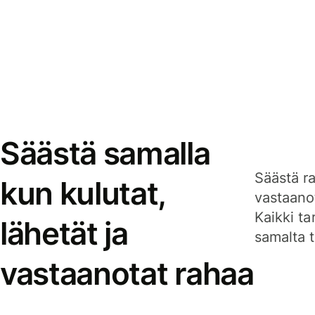
Säästä samalla
Säästä ra
kun kulutat,
vastaanot
Kaikki ta
lähetät ja
samalta ti
vastaanotat rahaa