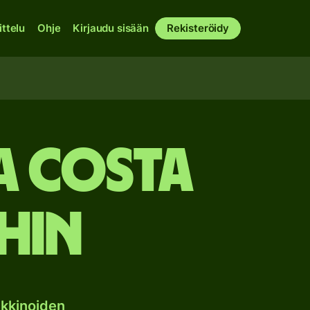
ittelu
Ohje
Kirjaudu sisään
Rekisteröidy
a Costa
hin
kkinoiden