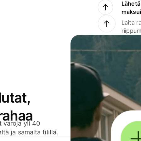
Lähetä 
maksu
Laita r
riippum
utat,
 rahaa
 varoja yli 40
ä ja samalta tilillä.