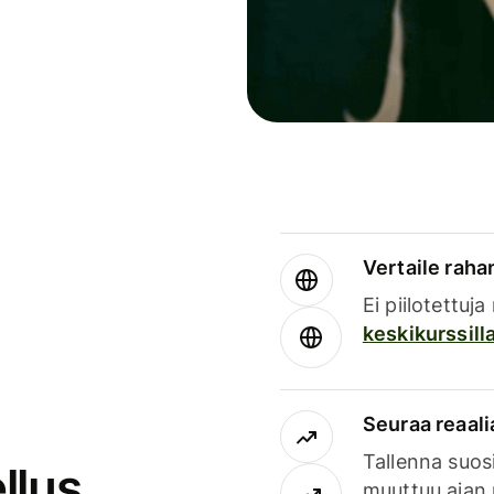
Vertaile rahan
Ei piilotettuj
keskikurssill
Seuraa reaali
Tallenna suosi
llus
muuttuu ajan 