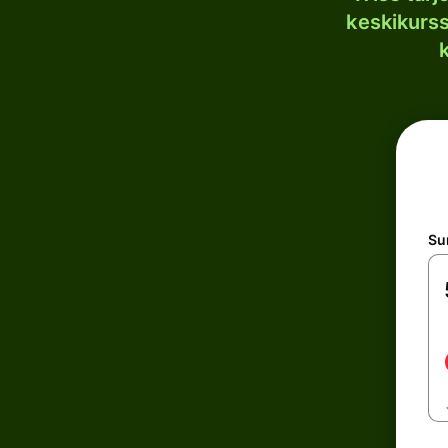
keskikurssi
S