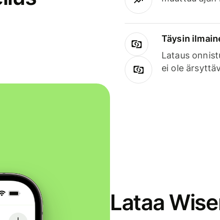
Täysin ilmain
Lataus onnist
ei ole ärsyttä
Lataa Wise