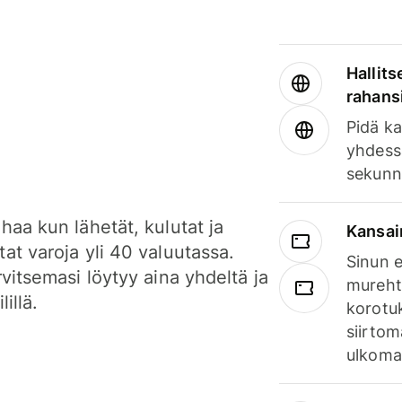
Hallits
rahansi
Pidä ka
yhdess
sekunn
haa kun lähetät, kulutat ja
Kansai
at varoja yli 40 valuutassa.
Sinun e
rvitsemasi löytyy aina yhdeltä ja
mureht
lillä.
korotuk
siirtom
ulkomai