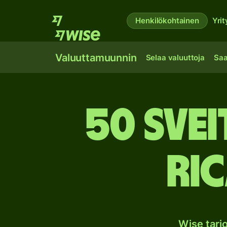
Henkilökohtainen
Yrit
Valuuttamuunnin
Selaa valuuttoja
Saa
50 Sve
Ri
Wise tar