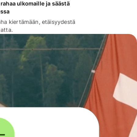
rahaa ulkomaille ja säästä
issa
aha kiertämään, etäisyydestä
atta.