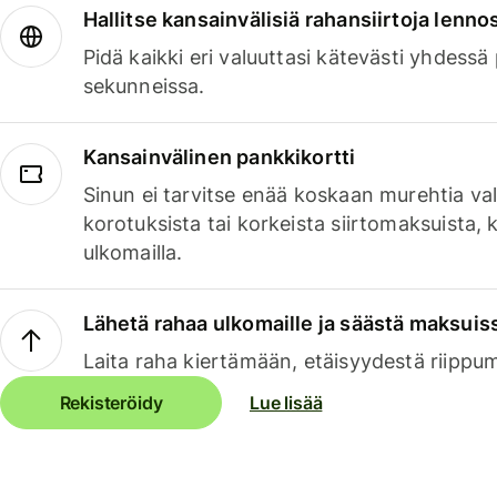
Hallitse kansainvälisiä rahansiirtoja lenno
Pidä kaikki eri valuuttasi kätevästi yhdessä
sekunneissa.
Kansainvälinen pankkikortti
Sinun ei tarvitse enää koskaan murehtia va
korotuksista tai korkeista siirtomaksuista,
ulkomailla.
Lähetä rahaa ulkomaille ja säästä maksuis
Laita raha kiertämään, etäisyydestä riippu
Rekisteröidy
Lue lisää