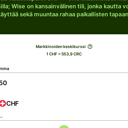
lla; Wise on kansainvälinen tili, jonka kautta vo
käyttää sekä muuntaa rahaa paikallisten tapaan
Markkinoiden keskikurssi
1 CHF = 553,9 CRC
umma
CHF