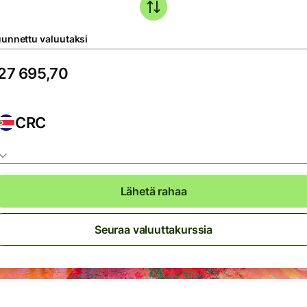
unnettu valuutaksi
CRC
Lähetä rahaa
Seuraa valuuttakurssia