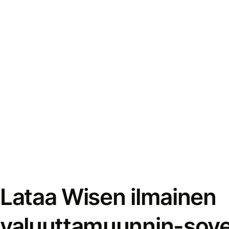
Lataa Wisen ilmainen
valuuttamuunnin-sove