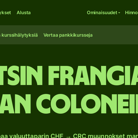
ykset
Alusta
Ominaisuudet
Hinno
 kurssihälytyksiä
Vertaa pankkikursseja
itsin frangi
can colonei
joaa valuuttaparin CHF → CRC muunnokset mar