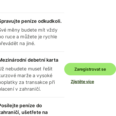
Spravujte peníze odkudkoli.
Své měny budete mít vždy
po ruce a můžete je rychle
převádět na jiné.
Mezinárodní debetní karta
Už nebudete muset řešit
Zaregistrovat se
kurzové marže a vysoké
Zjistěte více
poplatky za transakce při
placení v zahraničí.
Posílejte peníze do
zahraničí, ušetřete na