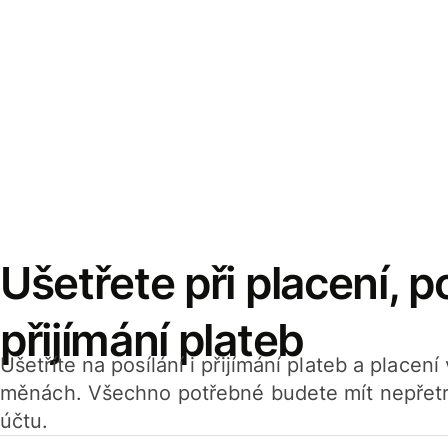
Ušetřete při placení, po
přijímání plateb
Ušetříte na posílání i přijímání plateb a placen
měnách. Všechno potřebné budete mít nepřetr
účtu.