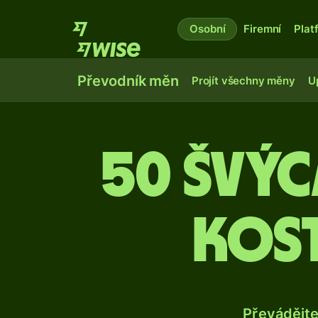
Osobní
Firemní
Plat
Převodník měn
Projít všechny měny
U
50 švý
kos
Převádějt