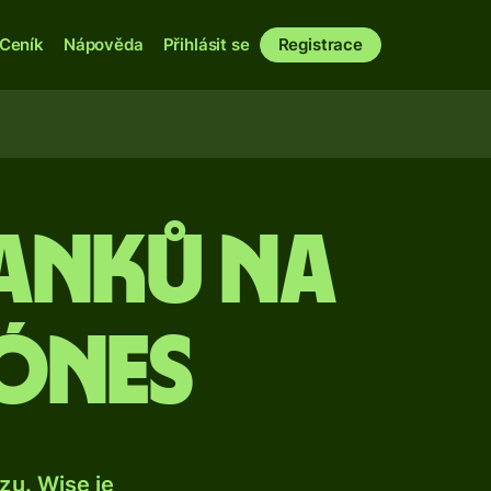
Ceník
Nápověda
Přihlásit se
Registrace
anků na
ónes
u. Wise je