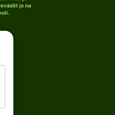
řevádět je na
oli.