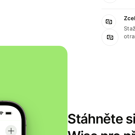
Zce
Staž
otr
Stáhněte si