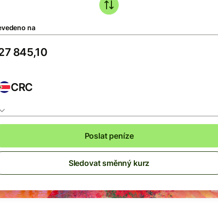
evedeno na
CRC
Poslat peníze
Sledovat směnný kurz