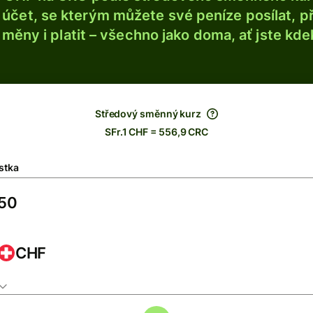
účet, se kterým můžete své peníze posílat, p
é měny i platit – všechno jako doma, ať jste kdek
Středový směnný kurz
SFr.1 CHF = 556,9 CRC
stka
CHF