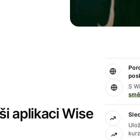
Por
pos
S Wi
smě
i aplikaci Wise
Sle
Ulož
kurz