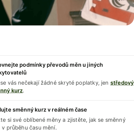
ovnejte podmínky převodů měn u jiných
kytovatelů
se vás nečekají žádné skryté poplatky, jen
středový
nný kurz
.
dujte směnný kurz v reálném čase
te si své oblíbené měny a zjistěte, jak se směnný
 v průběhu času mění.