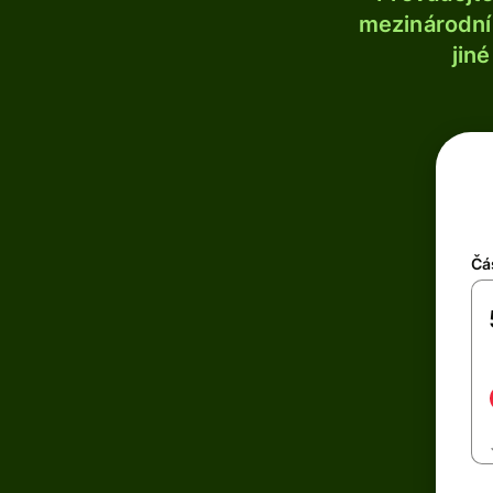
mezinárodní 
jin
Čá