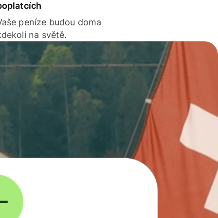
poplatcích
Vaše peníze budou doma
kdekoli na světě.