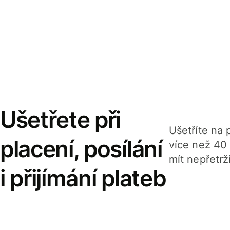
Ušetřete při
Ušetříte na p
placení, posílání
více než 40
mít nepřetrž
i přijímání plateb