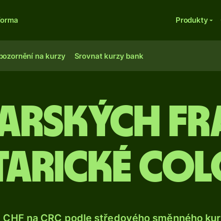
forma
Produkty
pozornění na kurzy
Srovnat kurzy bank
carských fr
tarické col
e CHF na CRC podle středového směnného kurz