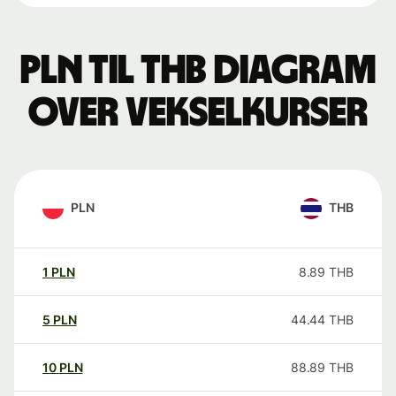
PLN til THB Diagram
over vekselkurser
PLN
THB
1
PLN
8.89
THB
5
PLN
44.44
THB
10
PLN
88.89
THB