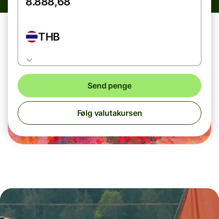
THB
Send penge
Følg valutakursen