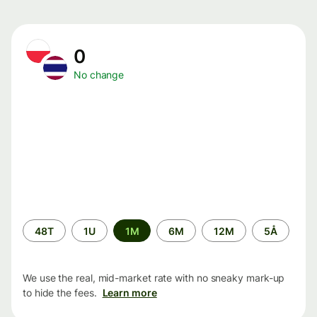
0
No change
Time
48T
1U
1M
6M
12M
5Å
period
We use the real, mid-market rate with no sneaky mark-up
to hide the fees.
Learn more