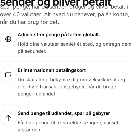
sender og bliver betalt
Spar penge, når du sender, bruger og bliver betalt i
over 40 valutaer. Alt hvad du behøver, på én konto,
når du har brug for det.
Administrer penge på farten globalt.
Hold dine valutaer samlet ét sted, og omregn dem
på sekunder.
Et internationalt betalingskort
Du skal aldrig bekymre dig om vekselkurstillæg
eller høje transaktionsgebyrer, når du bruger
penge i udlandet.
Send penge til udlandet, spar på gebyrer
Få dine penge til at strække længere, uanset
afstanden.