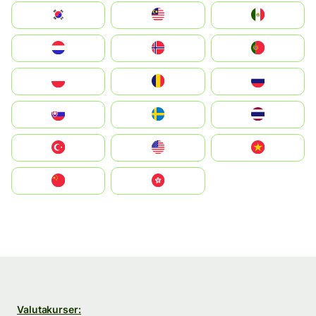
South Korea
Malay
Mexico
Nederland
Norge
Portugal
Polska
România
Россия
Slovensko
Ruoŧŧa
ไทย
Türkiye
United States
Vietnam
中国
中國香港特別行政區
Valutakurser: