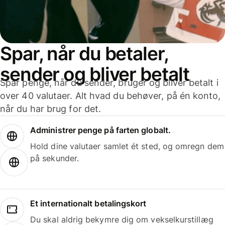
Spar, når du betaler,
sender og bliver betalt
Spar penge, når du sender, bruger og bliver betalt i
over 40 valutaer. Alt hvad du behøver, på én konto,
når du har brug for det.
Administrer penge på farten globalt.
Hold dine valutaer samlet ét sted, og omregn dem
på sekunder.
Et internationalt betalingskort
Du skal aldrig bekymre dig om vekselkurstillæg