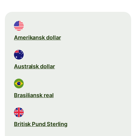
Amerikansk dollar
Australsk dollar
Brasiliansk real
Britisk Pund Sterling