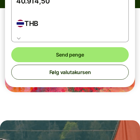
THB
Send penge
Følg valutakursen