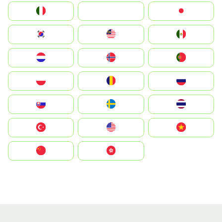
Italia
JA
Japan
South Korea
Malay
Mexico
Nederland
Norge
Portugal
Polska
România
Россия
Slovensko
Ruoŧŧa
ไทย
Türkiye
United States
Vietnam
中国
中國香港特別行政區