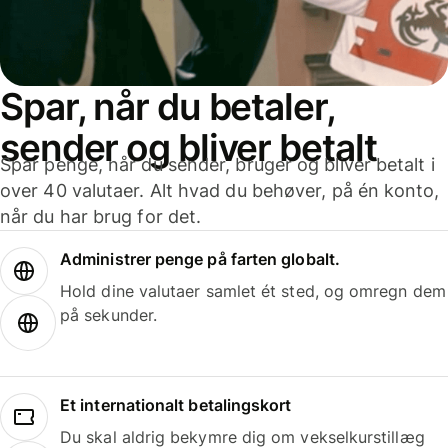
Spar, når du betaler,
sender og bliver betalt
Spar penge, når du sender, bruger og bliver betalt i
over 40 valutaer. Alt hvad du behøver, på én konto,
når du har brug for det.
Administrer penge på farten globalt.
Hold dine valutaer samlet ét sted, og omregn dem
på sekunder.
Et internationalt betalingskort
Du skal aldrig bekymre dig om vekselkurstillæg