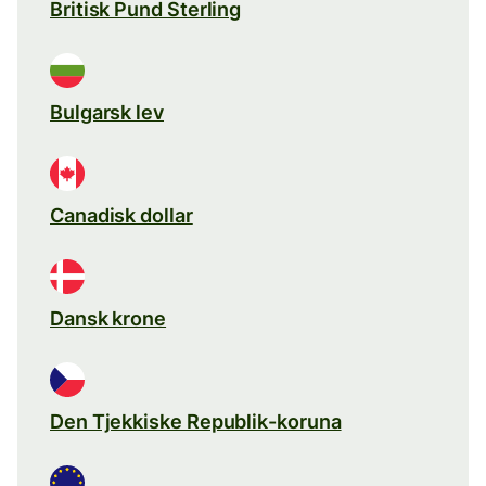
Britisk Pund Sterling
Bulgarsk lev
Canadisk dollar
Dansk krone
Den Tjekkiske Republik-koruna