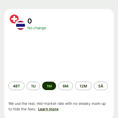
0
No change
Time
48T
1U
1M
6M
12M
5Å
period
We use the real, mid-market rate with no sneaky mark-up
to hide the fees.
Learn more