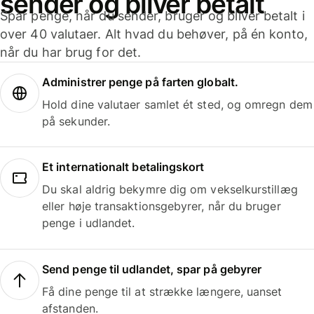
sender og bliver betalt
Spar penge, når du sender, bruger og bliver betalt i
over 40 valutaer. Alt hvad du behøver, på én konto,
når du har brug for det.
Administrer penge på farten globalt.
Hold dine valutaer samlet ét sted, og omregn dem
på sekunder.
Et internationalt betalingskort
Du skal aldrig bekymre dig om vekselkurstillæg
eller høje transaktionsgebyrer, når du bruger
penge i udlandet.
Send penge til udlandet, spar på gebyrer
Få dine penge til at strække længere, uanset
afstanden.