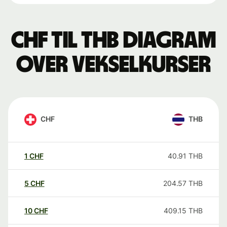
CHF til THB Diagram
over vekselkurser
CHF
THB
1
CHF
40.91
THB
5
CHF
204.57
THB
10
CHF
409.15
THB