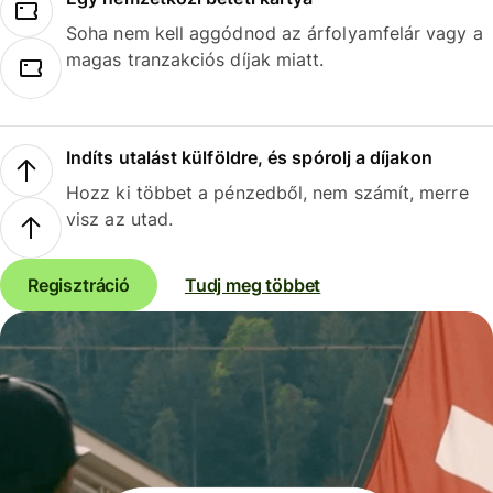
Soha nem kell aggódnod az árfolyamfelár vagy a
magas tranzakciós díjak miatt.
Indíts utalást külföldre, és spórolj a díjakon
Hozz ki többet a pénzedből, nem számít, merre
visz az utad.
Regisztráció
Tudj meg többet