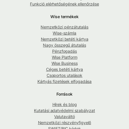
Funkció elérhetőségének ellenőrzése
Wise termékek
Nemzetközi pénzátutalás
Wise-számla
Nemzetközi betéti kártya
Nagy összegű átutalás
Pénzfogadás
Wise Platform
Wise Business
Céges betéti kártya
Csoportos utalások
Kártyás fizetések elfogadása
Források
Hírek és blog
Kutatási adatvédelmi szabályzat
Valutaváltó
Nemzetközi részvényfigyelő
SWIFT/BIC kódok