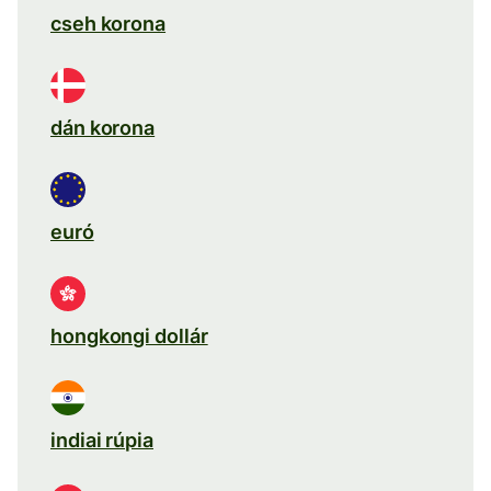
cseh korona
dán korona
euró
hongkongi dollár
indiai rúpia