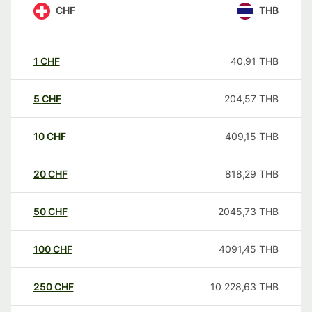
CHF
THB
1
CHF
40,91
THB
5
CHF
204,57
THB
10
CHF
409,15
THB
20
CHF
818,29
THB
50
CHF
2045,73
THB
100
CHF
4091,45
THB
250
CHF
10 228,63
THB