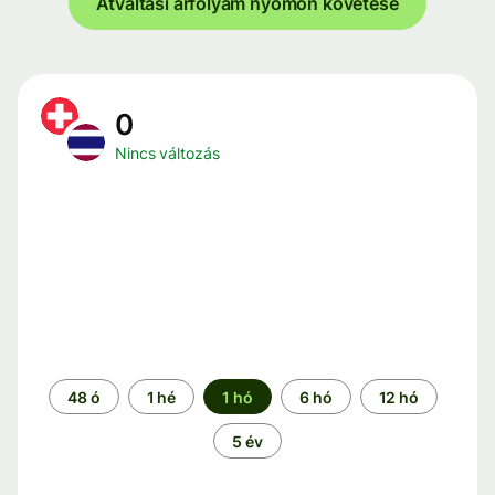
Átváltási árfolyam nyomon követése
0
Nincs változás
Időszak
48 ó
1 hé
1 hó
6 hó
12 hó
5 év