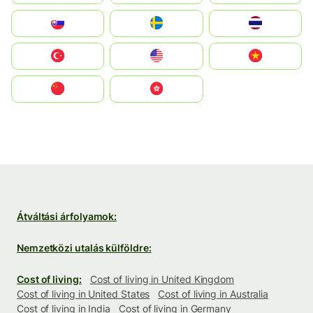
Slovensko
Ruoŧŧa
ไทย
Türkiye
United States
Vietnam
中国
中國香港特別行政區
Átváltási árfolyamok:
Nemzetközi utalás külföldre:
Cost of living:
Cost of living in United Kingdom
Cost of living in United States
Cost of living in Australia
Cost of living in India
Cost of living in Germany