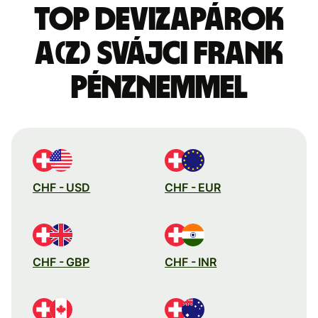
Top devizapárok
a(z) svájci frank
pénznemmel
CHF - USD
CHF - EUR
CHF - GBP
CHF - INR