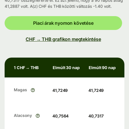
40,7317 összegnél érte el. Ez azt jelenti, hogy a 90 napos átlag
41,2887 volt. A(z) CHF és THB közötti változás -1.40 volt.
Piaci árak nyomon követése
CHF → THB grafikon megtekintése
1 CHF → THB
Elmúlt 30 nap
Elmúlt 90 nap
Magas
41,7249
41,7249
Alacsony
40,7564
40,7317