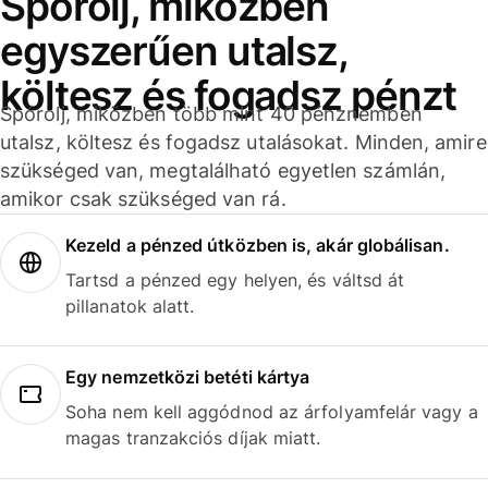
Spórolj, miközben
egyszerűen utalsz,
költesz és fogadsz pénzt
Spórolj, miközben több mint 40 pénznemben
utalsz, költesz és fogadsz utalásokat. Minden, amire
szükséged van, megtalálható egyetlen számlán,
amikor csak szükséged van rá.
Kezeld a pénzed útközben is, akár globálisan.
Tartsd a pénzed egy helyen, és váltsd át
pillanatok alatt.
Egy nemzetközi betéti kártya
Soha nem kell aggódnod az árfolyamfelár vagy a
magas tranzakciós díjak miatt.