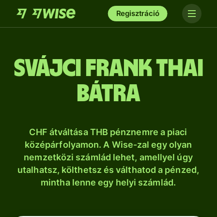
Regisztráció
svájci frank thai
bátra
CHF átváltása THB pénznemre a piaci
középárfolyamon. A Wise-zal egy olyan
nemzetközi számlád lehet, amellyel úgy
utalhatsz, költhetsz és válthatod a pénzed,
mintha lenne egy helyi számlád.