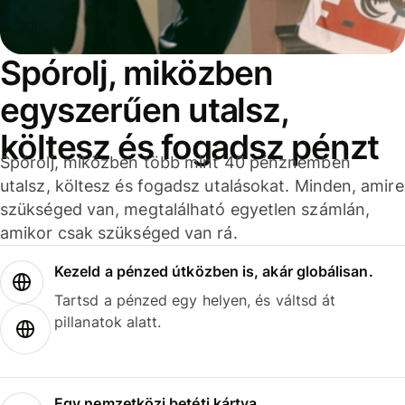
Spórolj, miközben
egyszerűen utalsz,
költesz és fogadsz pénzt
Spórolj, miközben több mint 40 pénznemben
utalsz, költesz és fogadsz utalásokat. Minden, amire
szükséged van, megtalálható egyetlen számlán,
amikor csak szükséged van rá.
Kezeld a pénzed útközben is, akár globálisan.
Tartsd a pénzed egy helyen, és váltsd át
pillanatok alatt.
Egy nemzetközi betéti kártya