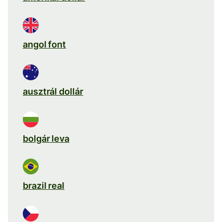
angol font
ausztrál dollár
bolgár leva
brazil real