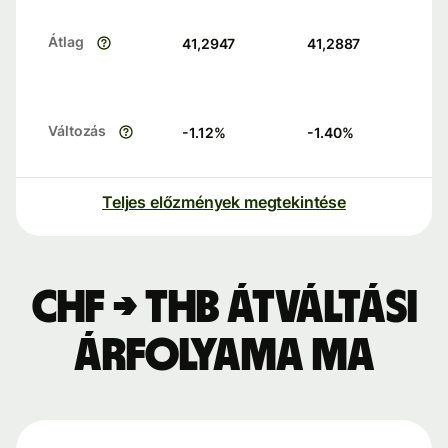
Átlag
41,2947
41,2887
Változás
-1.12
%
-1.40
%
Teljes előzmények megtekintése
CHF → THB átváltási
árfolyama ma