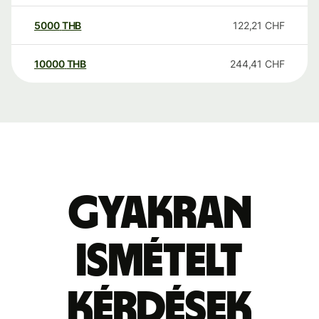
5000
THB
122,21
CHF
10000
THB
244,41
CHF
Gyakran
ismételt
kérdések