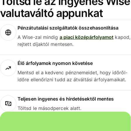
Töltsd le az ingyenes Wise
valutaváltó appunkat
Pénzátutalási szolgáltatók összehasonlítása
A Wise-zal mindig
a piaci középárfolyamot
kapod,
rejtett díjaktól mentesen.
Élő árfolyamok nyomon követése
Mentsd el a kedvenc pénznemeidet, hogy időről-
időre ellenőrizni tudd az átváltási árfolyamaikat.
Teljesen ingyenes és hirdetésektől mentes
Töltsd le másodpercek alatt.