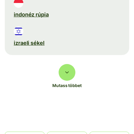
indonéz rúpia
izraeli sékel
Mutass többet