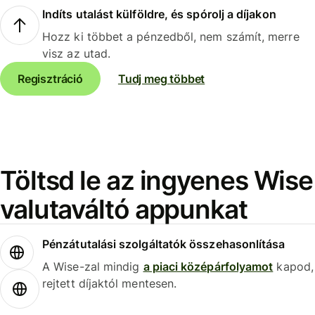
Indíts utalást külföldre, és spórolj a díjakon
Hozz ki többet a pénzedből, nem számít, merre
visz az utad.
Regisztráció
Tudj meg többet
Töltsd le az ingyenes Wise
valutaváltó appunkat
Pénzátutalási szolgáltatók összehasonlítása
A Wise-zal mindig
a piaci középárfolyamot
kapod,
rejtett díjaktól mentesen.