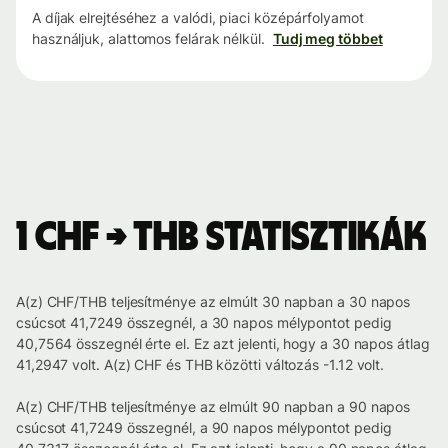
A díjak elrejtéséhez a valódi, piaci középárfolyamot
használjuk, alattomos felárak nélkül.
Tudj meg többet
1 CHF → THB statisztikák
A(z) CHF/THB teljesítménye az elmúlt 30 napban a 30 napos
csúcsot 41,7249 összegnél, a 30 napos mélypontot pedig
40,7564 összegnél érte el. Ez azt jelenti, hogy a 30 napos átlag
41,2947 volt. A(z) CHF és THB közötti változás -1.12 volt.
A(z) CHF/THB teljesítménye az elmúlt 90 napban a 90 napos
csúcsot 41,7249 összegnél, a 90 napos mélypontot pedig