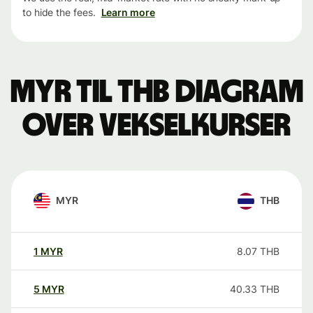
to hide the fees.
Learn more
MYR til THB Diagram
over vekselkurser
MYR
THB
1
MYR
8.07
THB
5
MYR
40.33
THB