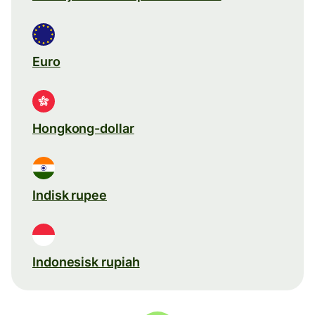
Euro
Hongkong-dollar
Indisk rupee
Indonesisk rupiah