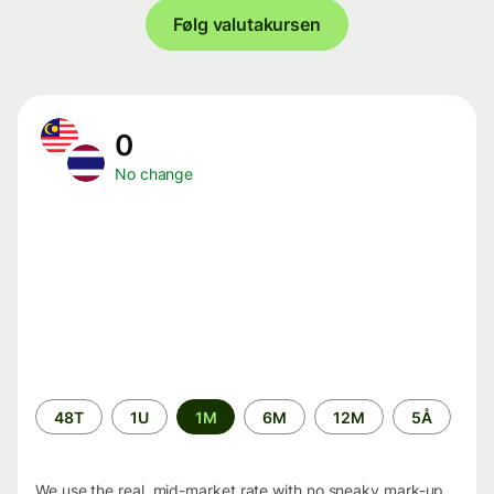
Følg valutakursen
0
No change
Time
48T
1U
1M
6M
12M
5Å
period
We use the real, mid-market rate with no sneaky mark-up