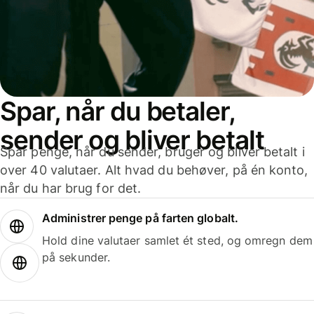
Spar, når du betaler,
sender og bliver betalt
Spar penge, når du sender, bruger og bliver betalt i
over 40 valutaer. Alt hvad du behøver, på én konto,
når du har brug for det.
Administrer penge på farten globalt.
Hold dine valutaer samlet ét sted, og omregn dem
på sekunder.