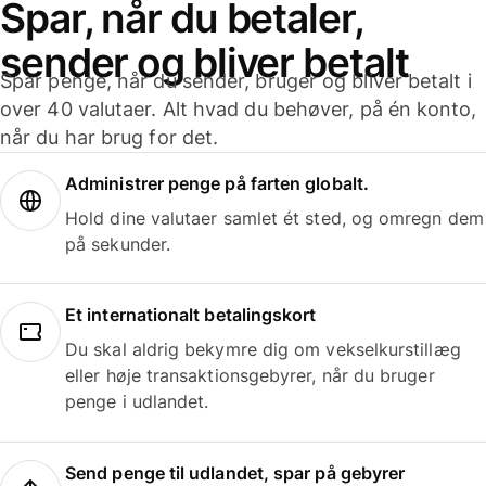
Spar, når du betaler,
sender og bliver betalt
Spar penge, når du sender, bruger og bliver betalt i
over 40 valutaer. Alt hvad du behøver, på én konto,
når du har brug for det.
Administrer penge på farten globalt.
Hold dine valutaer samlet ét sted, og omregn dem
på sekunder.
Et internationalt betalingskort
Du skal aldrig bekymre dig om vekselkurstillæg
eller høje transaktionsgebyrer, når du bruger
penge i udlandet.
Send penge til udlandet, spar på gebyrer