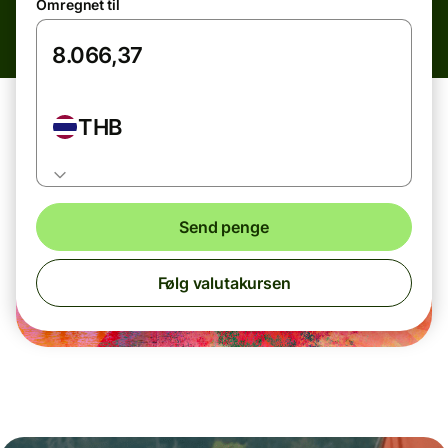
Omregnet til
THB
Send penge
Følg valutakursen