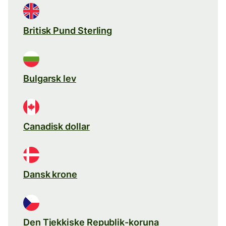
Britisk Pund Sterling
Bulgarsk lev
Canadisk dollar
Dansk krone
Den Tjekkiske Republik-koruna