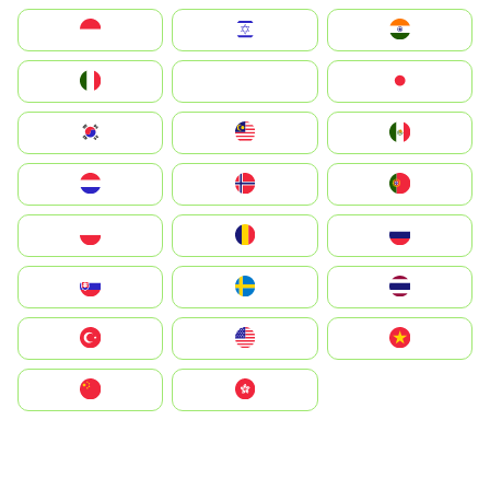
Indonesia
Israel
India
Italia
JA
Japan
South Korea
Malay
Mexico
Nederland
Norge
Portugal
Polska
România
Россия
Slovensko
Ruoŧŧa
ไทย
Türkiye
United States
Vietnam
中国
中國香港特別行政區