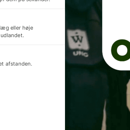
læg eller høje
 udlandet.
et afstanden.