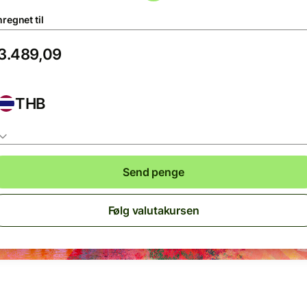
regnet til
THB
Send penge
Følg valutakursen