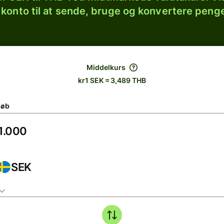
 konto til at sende, bruge og konvertere penge
Middelkurs
kr1 SEK = 3,489 THB
løb
SEK