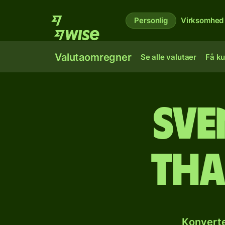
Personlig
Virksomhed
Valutaomregner
Se alle valutaer
Få ku
Sve
tha
Konverte