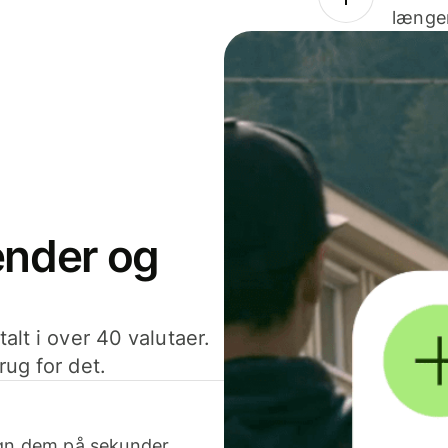
længer
sender og
alt i over 40 valutaer.
rug for det.
egn dem på sekunder.