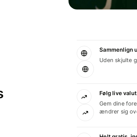
Sammenlign u
Uden skjulte g
s
Følg live valu
Gem dine fore
ændrer sig ove
Helt gratis, 