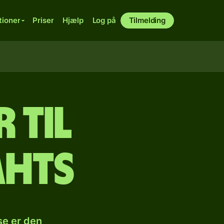
tioner
Priser
Hjælp
Log på
Tilmelding
 til
ahts
se er den