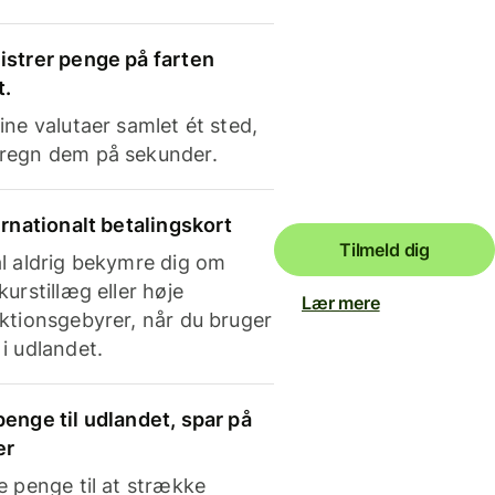
strer penge på farten
t.
ine valutaer samlet ét sted,
regn dem på sekunder.
ernationalt betalingskort
Tilmeld dig
l aldrig bekymre dig om
kurstillæg eller høje
Lær mere
ktionsgebyrer, når du bruger
i udlandet.
enge til udlandet, spar på
er
e penge til at strække