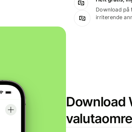
Download på få
irriterende an
Download W
valutaomr