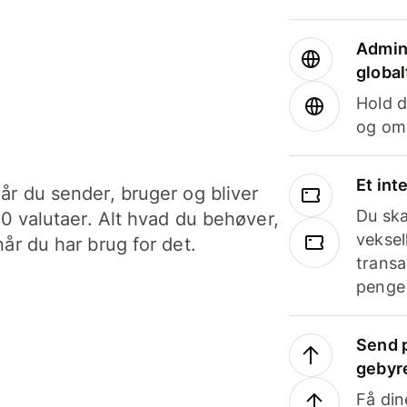
Admini
global
Hold d
og om
Et int
år du sender, bruger og bliver
Du ska
40 valutaer. Alt hvad du behøver,
veksel
år du har brug for det.
transa
penge 
Send p
gebyr
Få din