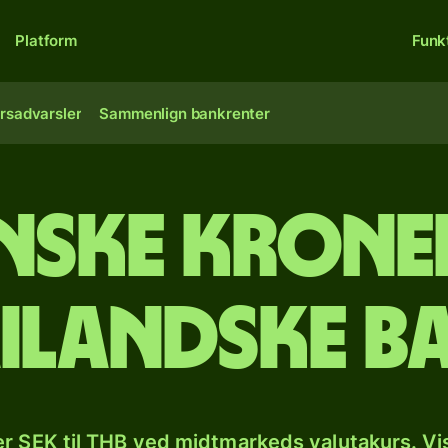
Platform
Funk
rsadvarsler
Sammenlign bankrenter
nske kroner
ilandske b
r SEK til THB ved midtmarkeds valutakurs. Vi