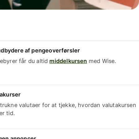
dbydere af pengeoverførsler
ebyrer får du altid
middelkursen
med Wise.
takurser
trukne valutaer for at tjekke, hvordan valutakursen
r tid.
ingen annoncer