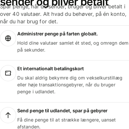
sender og bliver betalt
Spar penge, når du sender, bruger og bliver betalt i
over 40 valutaer. Alt hvad du behøver, på én konto,
når du har brug for det.
Administrer penge på farten globalt.
Hold dine valutaer samlet ét sted, og omregn dem
på sekunder.
Et internationalt betalingskort
Du skal aldrig bekymre dig om vekselkurstillæg
eller høje transaktionsgebyrer, når du bruger
penge i udlandet.
Send penge til udlandet, spar på gebyrer
Få dine penge til at strække længere, uanset
afstanden.