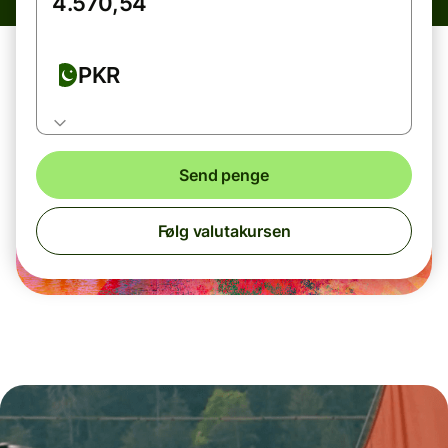
PKR
Send penge
Følg valutakursen