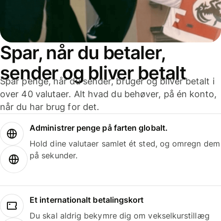
Spar, når du betaler,
sender og bliver betalt
Spar penge, når du sender, bruger og bliver betalt i
over 40 valutaer. Alt hvad du behøver, på én konto,
når du har brug for det.
Administrer penge på farten globalt.
Hold dine valutaer samlet ét sted, og omregn dem
på sekunder.
Et internationalt betalingskort
Du skal aldrig bekymre dig om vekselkurstillæg