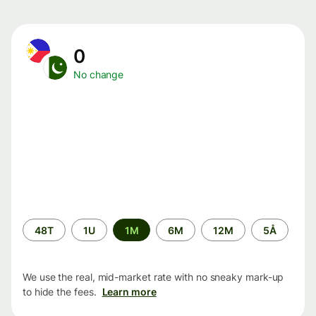
0
No change
Time
48T
1U
1M
6M
12M
5Å
period
We use the real, mid-market rate with no sneaky mark-up
to hide the fees.
Learn more