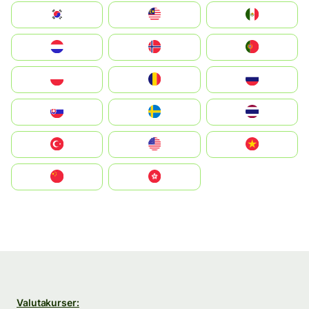
South Korea
Malay
Mexico
Nederland
Norge
Portugal
Polska
România
Россия
Slovensko
Ruoŧŧa
ไทย
Türkiye
United States
Vietnam
中国
中國香港特別行政區
Valutakurser: