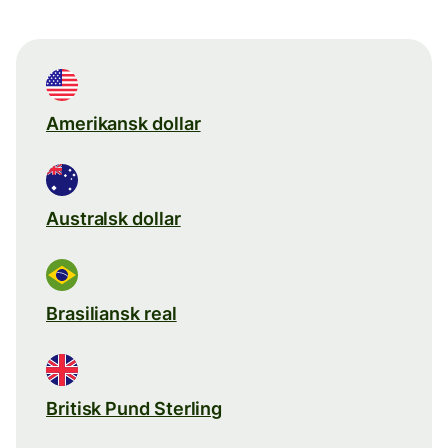
Amerikansk dollar
Australsk dollar
Brasiliansk real
Britisk Pund Sterling