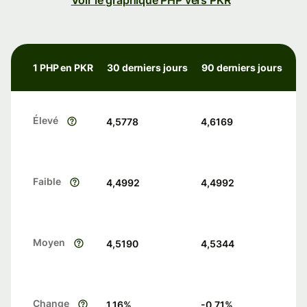
Voir le graphique PHP vers PKR
1 PHP en PKR
30 derniers jours
90 derniers jours
Élevé
4,5778
4,6169
Faible
4,4992
4,4992
Moyen
4,5190
4,5344
Change
1.16
%
-0.71
%