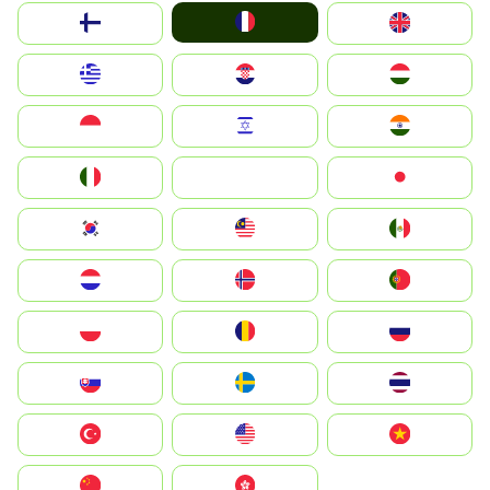
France
Suomi
United Kingdom
Greece
Hrvatska
Magyarország
Indonesia
Israel
India
Italia
JA
Japan
South Korea
Malay
Mexico
Nederland
Norge
Portugal
Polska
România
Россия
Slovensko
Ruoŧŧa
ไทย
Türkiye
United States
Vietnam
中国
中國香港特別行政區