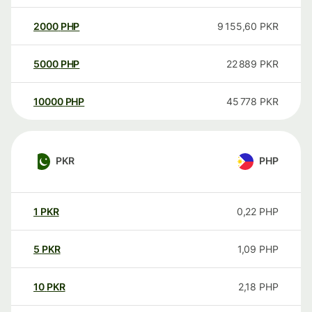
2000
PHP
9 155,60
PKR
5000
PHP
22 889
PKR
10000
PHP
45 778
PKR
PKR
PHP
1
PKR
0,22
PHP
5
PKR
1,09
PHP
10
PKR
2,18
PHP