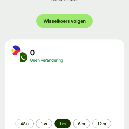
Wisselkoers volgen
0
Geen verandering
Periode
48 u
1 w
1 m
6 m
12 m