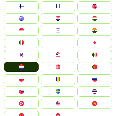
Suomi
France
United Kingdom
Greece
Hrvatska
Magyarország
Indonesia
Israel
India
Italia
JA
Japan
South Korea
Malay
Mexico
Nederland
Norge
Portugal
Polska
România
Россия
Slovensko
Ruoŧŧa
ไทย
Türkiye
United States
Vietnam
中国
中國香港特別行政區