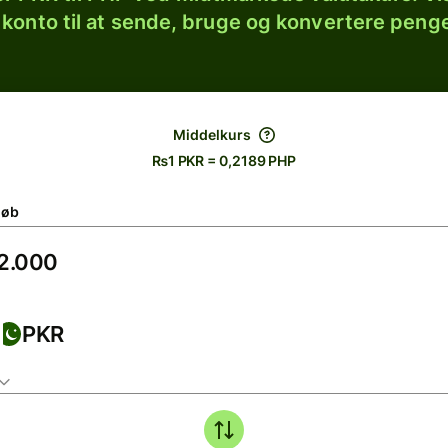
 konto til at sende, bruge og konvertere penge
Middelkurs
₨1 PKR = 0,2189 PHP
løb
PKR