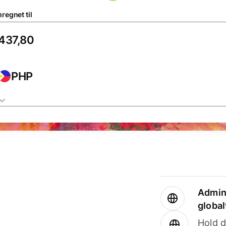
regnet til
PHP
Admini
global
Hold d