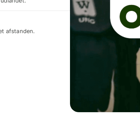
 udlandet.
et afstanden.