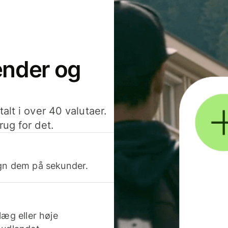
sender og
alt i over 40 valutaer.
rug for det.
egn dem på sekunder.
læg eller høje