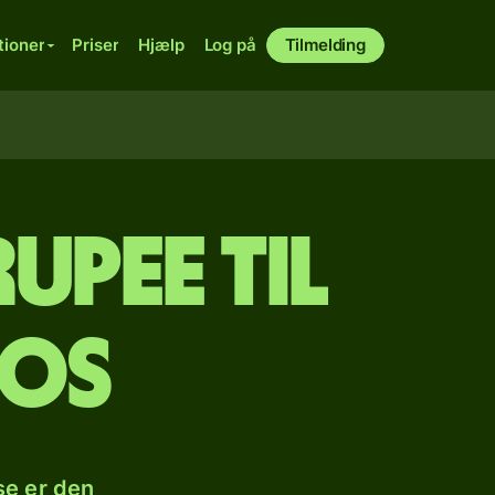
tioner
Priser
Hjælp
Log på
Tilmelding
upee til
sos
se er den