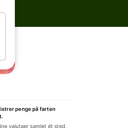
strer penge på farten
t.
ine valutaer samlet ét sted,