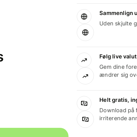
Sammenlign u
Uden skjulte g
s
Følg live valu
Gem dine fore
ændrer sig ove
Helt gratis, 
Download på få
irriterende an