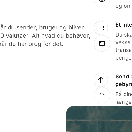
og om
Et int
år du sender, bruger og bliver
Du ska
40 valutaer. Alt hvad du behøver,
veksel
år du har brug for det.
transa
penge 
Send p
gebyr
Få din
længer