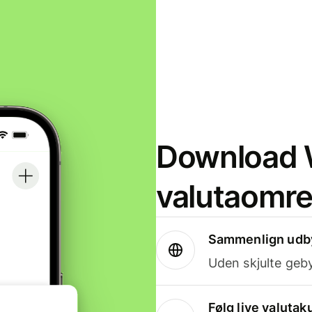
Download W
valutaomr
Sammenlign udby
Uden skjulte geby
Følg live valutak