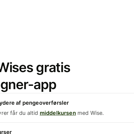
ises gratis
egner-app
dere af pengeoverførsler
rer får du altid
middelkursen
med Wise.
urser