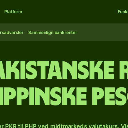
Platform
Funk
rsadvarsler
Sammenlign bankrenter
akistanske r
lippinske pe
r PKR til PHP ved midtmarkeds valutakurs. Vi