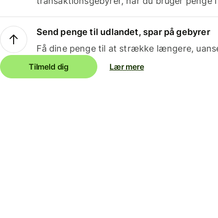
transaktionsgebyrer, når du bruger penge i
Send penge til udlandet, spar på gebyrer
Få dine penge til at strække længere, uans
Tilmeld dig
Lær mere