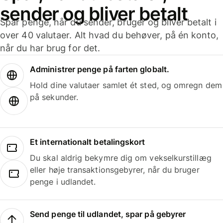
sender og bliver betalt
Spar penge, når du sender, bruger og bliver betalt i
over 40 valutaer. Alt hvad du behøver, på én konto,
når du har brug for det.
Administrer penge på farten globalt.
Hold dine valutaer samlet ét sted, og omregn dem
på sekunder.
Et internationalt betalingskort
Du skal aldrig bekymre dig om vekselkurstillæg
eller høje transaktionsgebyrer, når du bruger
penge i udlandet.
Send penge til udlandet, spar på gebyrer