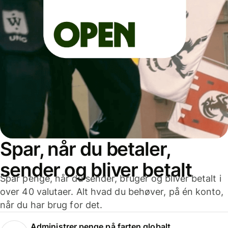
Spar, når du betaler,
sender og bliver betalt
Spar penge, når du sender, bruger og bliver betalt i
over 40 valutaer. Alt hvad du behøver, på én konto,
når du har brug for det.
Administrer penge på farten globalt.