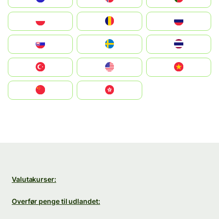
Polska
România
Россия
Slovensko
Ruoŧŧa
ไทย
Türkiye
United States
Vietnam
中国
中國香港特別行政區
Valutakurser:
Overfør penge til udlandet: