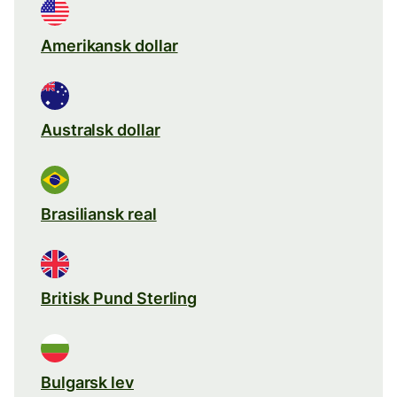
Amerikansk dollar
Australsk dollar
Brasiliansk real
Britisk Pund Sterling
Bulgarsk lev