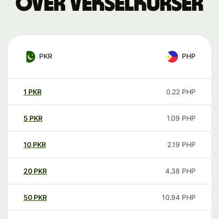
over vekselkurser
PKR
PHP
1
PKR
0.22
PHP
5
PKR
1.09
PHP
10
PKR
2.19
PHP
20
PKR
4.38
PHP
50
PKR
10.94
PHP