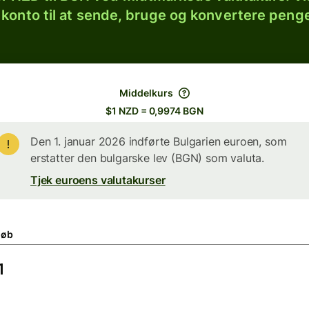
 konto til at sende, bruge og konvertere penge
Middelkurs
$1 NZD = 0,9974 BGN
Den 1. januar 2026 indførte Bulgarien euroen, som
erstatter den bulgarske lev (BGN) som valuta.
Tjek euroens valutakurser
løb