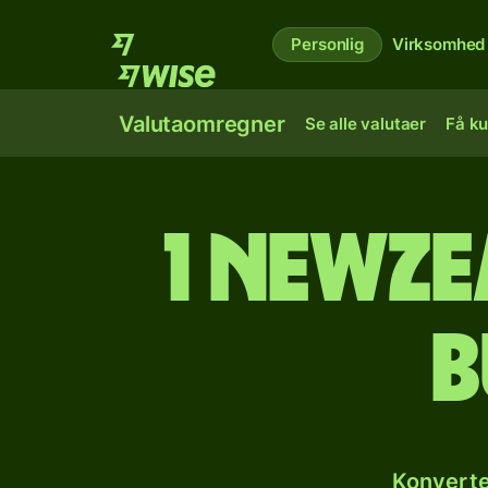
Personlig
Virksomhed
Valutaomregner
Se alle valutaer
Få ku
1 newze
b
Konverte