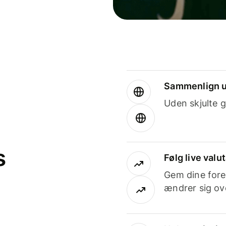
Sammenlign u
Uden skjulte g
s
Følg live valu
Gem dine fore
ændrer sig ove