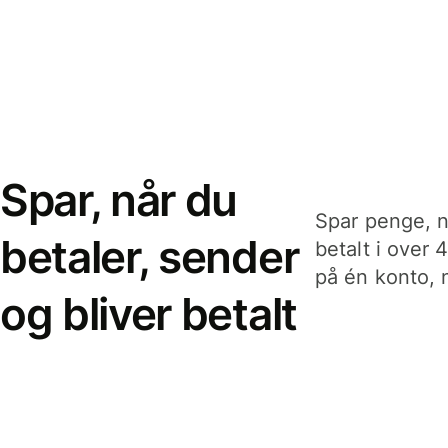
Spar, når du
Spar penge, n
betaler, sender
betalt i over 
på én konto, n
og bliver betalt