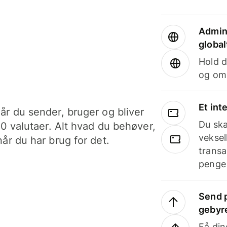
Admini
global
Hold d
og om
Et int
år du sender, bruger og bliver
Du ska
40 valutaer. Alt hvad du behøver,
veksel
år du har brug for det.
transa
penge 
Send p
gebyr
Få din