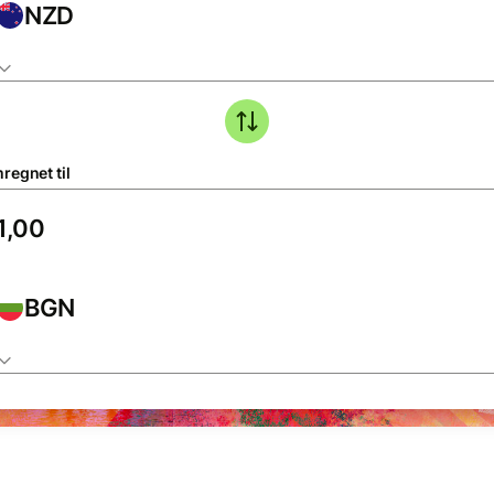
NZD
regnet til
BGN