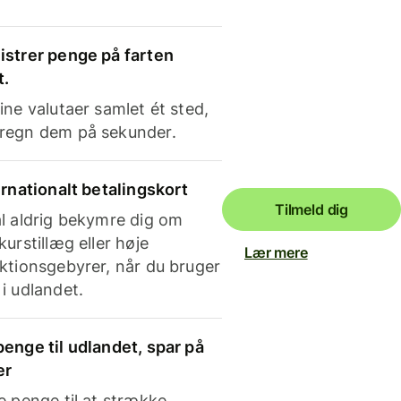
strer penge på farten
t.
ine valutaer samlet ét sted,
regn dem på sekunder.
ernationalt betalingskort
Tilmeld dig
l aldrig bekymre dig om
kurstillæg eller høje
Lær mere
ktionsgebyrer, når du bruger
i udlandet.
enge til udlandet, spar på
er
e penge til at strække