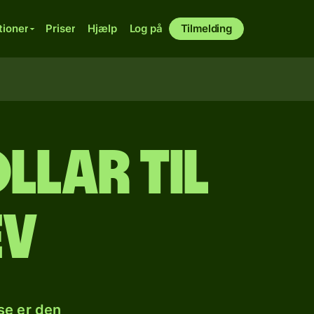
tioner
Priser
Hjælp
Log på
Tilmelding
llar til
ev
se er den