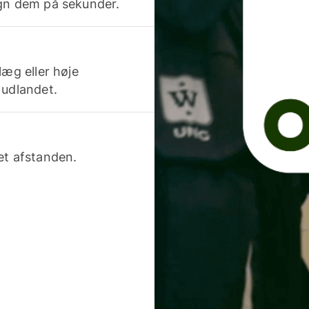
egn dem på sekunder.
læg eller høje
 udlandet.
et afstanden.