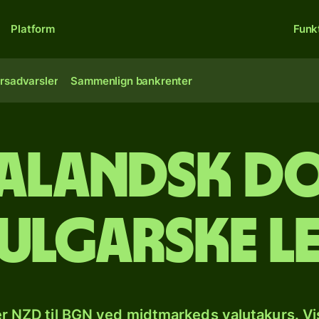
Platform
Funk
rsadvarsler
Sammenlign bankrenter
alandsk do
ulgarske l
r NZD til BGN ved midtmarkeds valutakurs. Vi