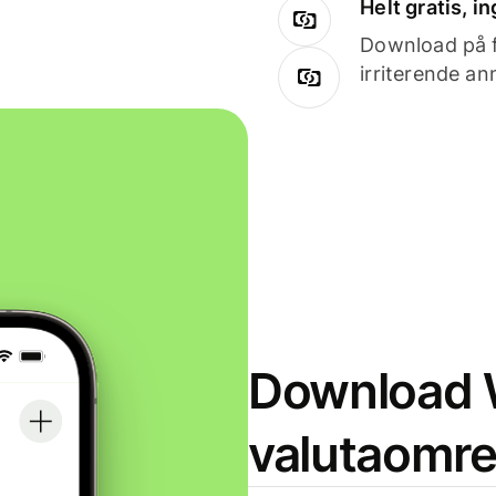
Helt gratis, 
Download på få
irriterende an
Download W
valutaomr