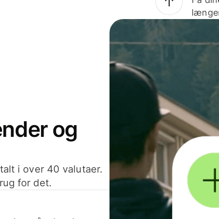
længer
sender og
alt i over 40 valutaer.
rug for det.