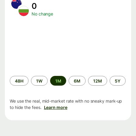
0
No change
Time
48H
1W
1M
6M
12M
5Y
period
We use the real, mid-market rate with no sneaky mark-up
to hide the fees.
Learn more