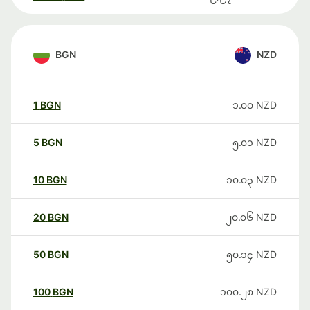
BGN
NZD
1
BGN
၁.၀၀
NZD
5
BGN
၅.၀၁
NZD
10
BGN
၁၀.၀၃
NZD
20
BGN
၂၀.၀၆
NZD
50
BGN
၅၀.၁၄
NZD
100
BGN
၁၀၀.၂၈
NZD