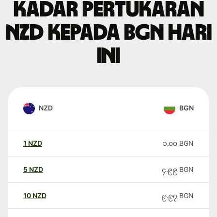
Kadar pertukaran
NZD kepada BGN hari
ini
NZD
BGN
1
NZD
၁.၀၀
BGN
5
NZD
၄.၉၉
BGN
10
NZD
၉.၉၇
BGN