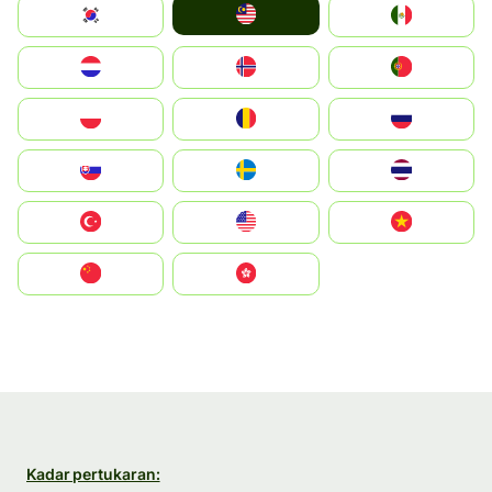
Malay
South Korea
Mexico
Nederland
Norge
Portugal
Polska
România
Россия
Slovensko
Ruoŧŧa
ไทย
Türkiye
United States
Vietnam
中国
中國香港特別行政區
Kadar pertukaran: