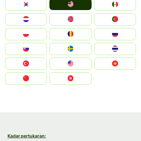
Malay
South Korea
Mexico
Nederland
Norge
Portugal
Polska
România
Россия
Slovensko
Ruoŧŧa
ไทย
Türkiye
United States
Vietnam
中国
中國香港特別行政區
Kadar pertukaran: