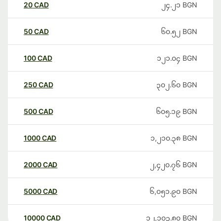
20
CAD
၂၄.၂၁
BGN
50
CAD
၆၀.၅၂
BGN
100
CAD
၁၂၁.၀၄
BGN
250
CAD
၃၀၂.၆၀
BGN
500
CAD
၆၀၅.၁၉
BGN
1000
CAD
၁,၂၁၀.၃၈
BGN
2000
CAD
၂,၄၂၀.၇၆
BGN
5000
CAD
၆,၀၅၁.၉၀
BGN
10000
CAD
၁၂,၁၀၃.၈၀
BGN