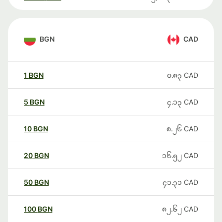
BGN
CAD
1
BGN
၀.၈၃
CAD
5
BGN
၄.၁၃
CAD
10
BGN
၈.၂၆
CAD
20
BGN
၁၆.၅၂
CAD
50
BGN
၄၁.၃၁
CAD
100
BGN
၈၂.၆၂
CAD