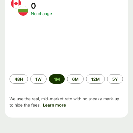
0
No change
Time
48H
1W
1M
6M
12M
5Y
period
We use the real, mid-market rate with no sneaky mark-up
to hide the fees.
Learn more