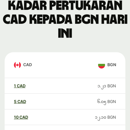
Kadar pertukaran
CAD kepada BGN hari
ini
CAD
BGN
1
CAD
၁.၂၁
BGN
5
CAD
၆.၀၅
BGN
10
CAD
၁၂.၁၀
BGN