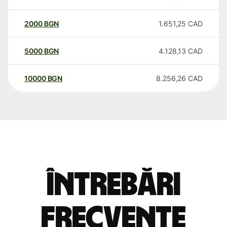
2000
BGN
1.651,25
CAD
5000
BGN
4.128,13
CAD
10000
BGN
8.256,26
CAD
Întrebări
frecvente