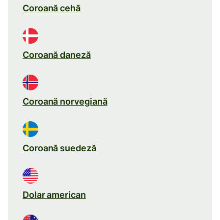
Coroană cehă
Coroană daneză
Coroană norvegiană
Coroană suedeză
Dolar american