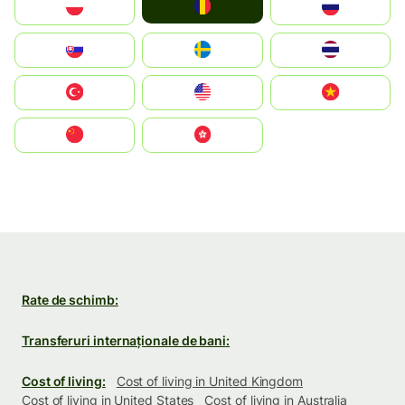
România
Polska
Россия
Slovensko
Ruoŧŧa
ไทย
Türkiye
United States
Vietnam
中国
中國香港特別行政區
Rate de schimb:
Transferuri internaționale de bani:
Cost of living:
Cost of living in United Kingdom
Cost of living in United States
Cost of living in Australia