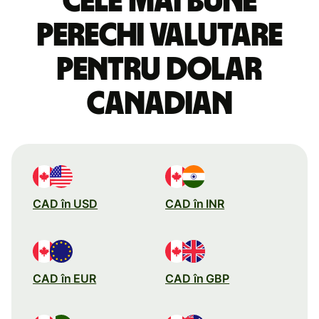
Cele mai bune
perechi valutare
pentru dolar
canadian
CAD în USD
CAD în INR
CAD în EUR
CAD în GBP