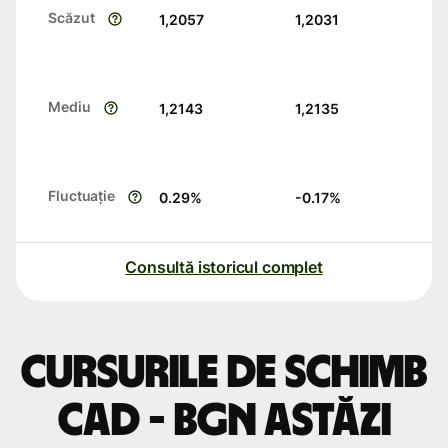
Scăzut
1,2057
1,2031
Mediu
1,2143
1,2135
Fluctuație
0.29
%
-0.17
%
Consultă istoricul complet
Cursurile de schimb
CAD - BGN astăzi