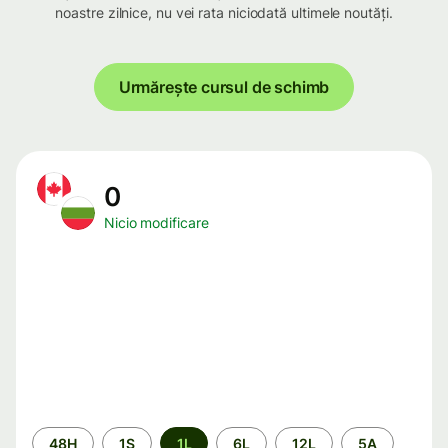
noastre zilnice, nu vei rata niciodată ultimele noutăți.
Urmărește cursul de schimb
0
Nicio modificare
Perioada
48H
1S
1L
6L
12L
5A