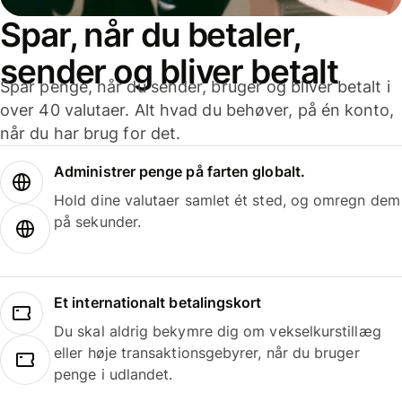
Spar, når du betaler,
sender og bliver betalt
Spar penge, når du sender, bruger og bliver betalt i
over 40 valutaer. Alt hvad du behøver, på én konto,
når du har brug for det.
Administrer penge på farten globalt.
Hold dine valutaer samlet ét sted, og omregn dem
på sekunder.
Et internationalt betalingskort
Du skal aldrig bekymre dig om vekselkurstillæg
eller høje transaktionsgebyrer, når du bruger
penge i udlandet.