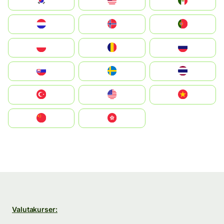
South Korea
Malay
Mexico
Nederland
Norge
Portugal
Polska
România
Россия
Slovensko
Ruoŧŧa
ไทย
Türkiye
United States
Vietnam
中国
中國香港特別行政區
Valutakurser: