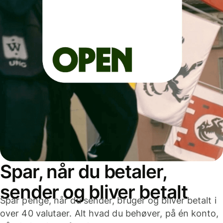
Spar, når du betaler,
sender og bliver betalt
Spar penge, når du sender, bruger og bliver betalt i
over 40 valutaer. Alt hvad du behøver, på én konto,