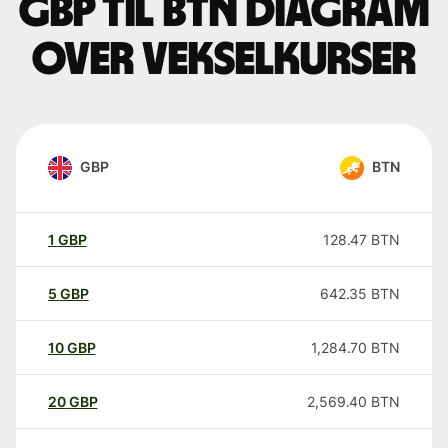
GBP til BTN Diagram
over vekselkurser
GBP
BTN
1
GBP
128.47
BTN
5
GBP
642.35
BTN
10
GBP
1,284.70
BTN
20
GBP
2,569.40
BTN