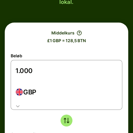
lokal.
Middelkurs
£1 GBP = 128,5 BTN
Beløb
GBP