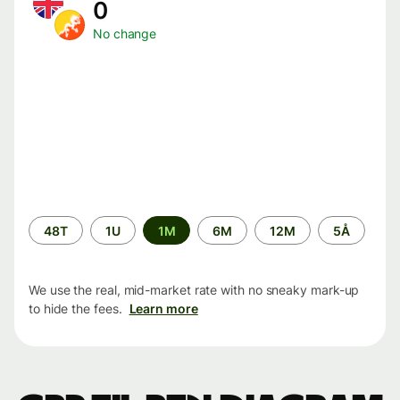
0
No change
Time
48T
1U
1M
6M
12M
5Å
period
We use the real, mid-market rate with no sneaky mark-up
to hide the fees.
Learn more