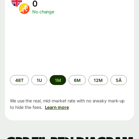
0
No change
Time
48T
1U
1M
6M
12M
5Å
period
We use the real, mid-market rate with no sneaky mark-up
to hide the fees.
Learn more