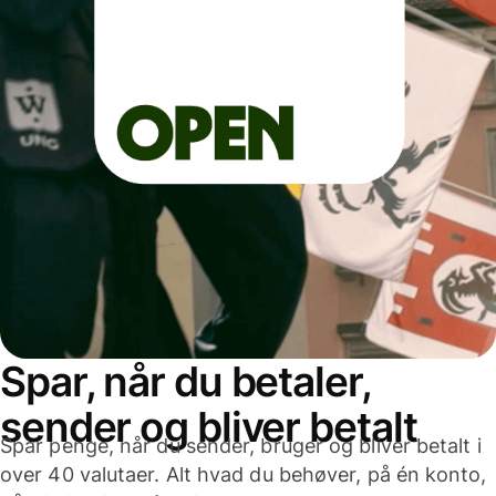
Spar, når du betaler,
sender og bliver betalt
Spar penge, når du sender, bruger og bliver betalt i
over 40 valutaer. Alt hvad du behøver, på én konto,