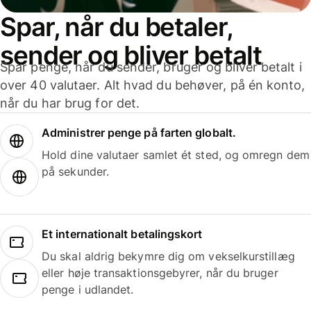
Spar, når du betaler,
sender og bliver betalt
Spar penge, når du sender, bruger og bliver betalt i
over 40 valutaer. Alt hvad du behøver, på én konto,
når du har brug for det.
Administrer penge på farten globalt.
Hold dine valutaer samlet ét sted, og omregn dem
på sekunder.
Et internationalt betalingskort
Du skal aldrig bekymre dig om vekselkurstillæg
eller høje transaktionsgebyrer, når du bruger
penge i udlandet.