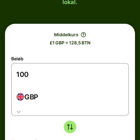
lokal.
Middelkurs
£1 GBP = 128,5 BTN
Beløb
GBP