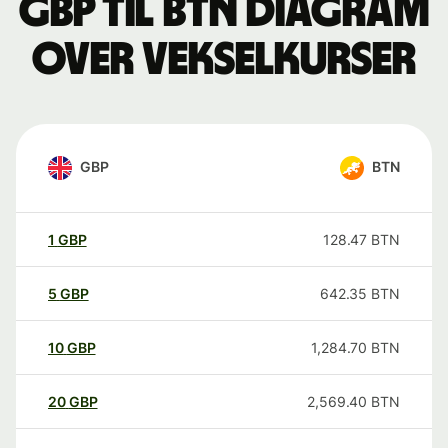
GBP til BTN Diagram
over vekselkurser
GBP
BTN
1
GBP
128.47
BTN
5
GBP
642.35
BTN
10
GBP
1,284.70
BTN
20
GBP
2,569.40
BTN