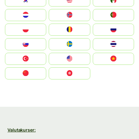
South Korea
Malay
Mexico
Nederland
Norge
Portugal
Polska
România
Россия
Slovensko
Ruoŧŧa
ไทย
Türkiye
United States
Vietnam
中国
中國香港特別行政區
Valutakurser: