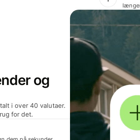
længer
sender og
alt i over 40 valutaer.
rug for det.
egn dem på sekunder.