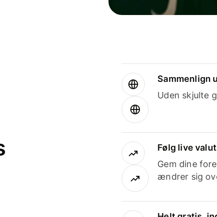
Sammenlign u
Uden skjulte g
s
Følg live valu
Gem dine fore
ændrer sig ove
Helt gratis, 