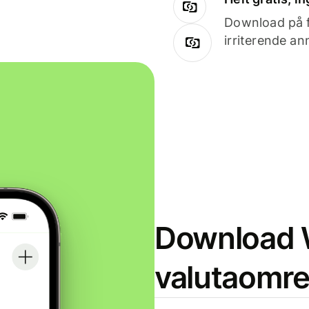
Download på få
irriterende an
Download W
valutaomr