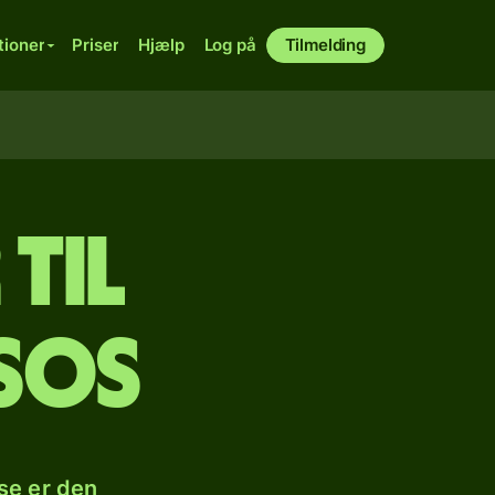
tioner
Priser
Hjælp
Log på
Tilmelding
til
sos
se er den