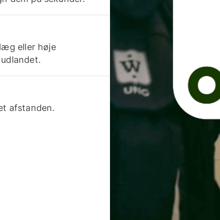
læg eller høje
 udlandet.
et afstanden.