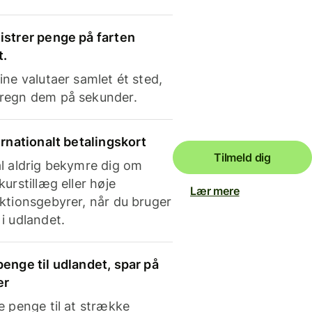
strer penge på farten
t.
ine valutaer samlet ét sted,
regn dem på sekunder.
ernationalt betalingskort
Tilmeld dig
l aldrig bekymre dig om
kurstillæg eller høje
Lær mere
ktionsgebyrer, når du bruger
i udlandet.
enge til udlandet, spar på
er
e penge til at strække