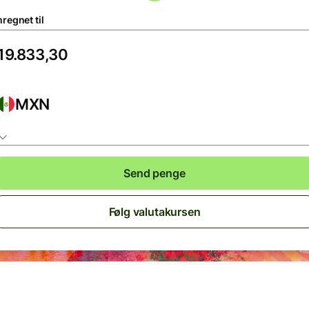
regnet til
MXN
Send penge
Følg valutakursen