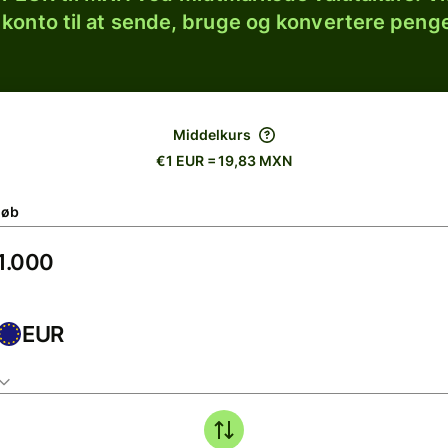
 konto til at sende, bruge og konvertere penge
Middelkurs
€1 EUR = 19,83 MXN
løb
EUR