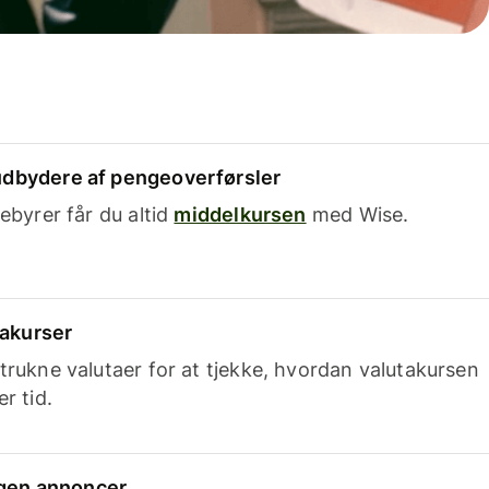
dbydere af pengeoverførsler
ebyrer får du altid
middelkursen
med Wise.
takurser
trukne valutaer for at tjekke, hvordan valutakursen
r tid.
ingen annoncer