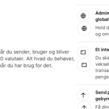
Admini
global
Hold d
og om
Et int
år du sender, bruger og bliver
Du ska
40 valutaer. Alt hvad du behøver,
veksel
år du har brug for det.
transa
penge 
Send p
gebyr
Få din