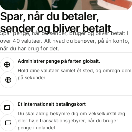
Spar, når du betaler,
sender og bliver betalt
Spar penge, når du sender, bruger og bliver betalt i
over 40 valutaer. Alt hvad du behøver, på én konto,
når du har brug for det.
Administrer penge på farten globalt.
Hold dine valutaer samlet ét sted, og omregn dem
på sekunder.
Et internationalt betalingskort
Du skal aldrig bekymre dig om vekselkurstillæg
eller høje transaktionsgebyrer, når du bruger
penge i udlandet.