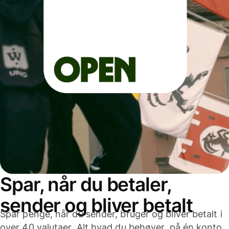
Spar, når du betaler,
sender og bliver betalt
Spar penge, når du sender, bruger og bliver betalt i
over 40 valutaer. Alt hvad du behøver, på én konto,