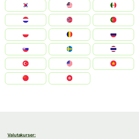
South Korea
Malay
Mexico
Nederland
Norge
Portugal
Polska
România
Россия
Slovensko
Ruoŧŧa
ไทย
Türkiye
United States
Vietnam
中国
中國香港特別行政區
Valutakurser: