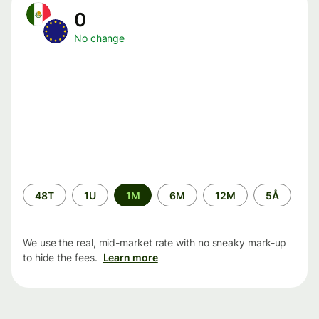
0
No change
Time
48T
1U
1M
6M
12M
5Å
period
We use the real, mid-market rate with no sneaky mark-up
to hide the fees.
Learn more