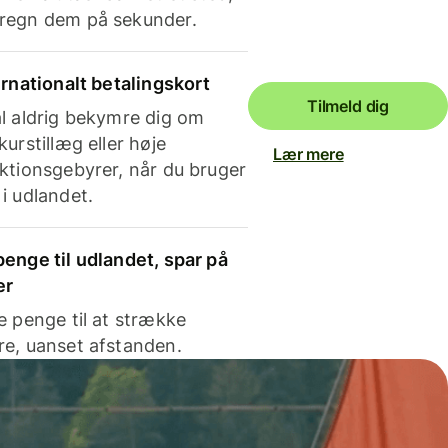
regn dem på sekunder.
ernationalt betalingskort
Tilmeld dig
l aldrig bekymre dig om
kurstillæg eller høje
Lær mere
ktionsgebyrer, når du bruger
i udlandet.
enge til udlandet, spar på
er
e penge til at strække
e, uanset afstanden.