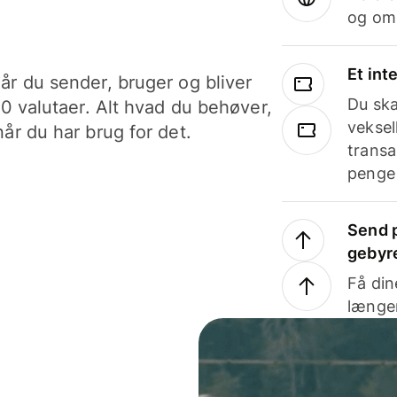
og om
Et int
år du sender, bruger og bliver
Du ska
40 valutaer. Alt hvad du behøver,
veksel
år du har brug for det.
transa
penge 
Send p
gebyr
Få din
længer