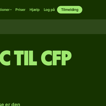
tioner
Priser
Hjælp
Log på
Tilmelding
 til CFP
se er den