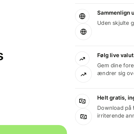
Sammenlign u
Uden skjulte g
s
Følg live valu
Gem dine fore
ændrer sig ove
Helt gratis, 
Download på få
irriterende an