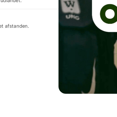
 udlandet.
et afstanden.