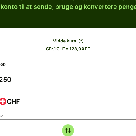
 konto til at sende, bruge og konvertere penge
Middelkurs
SFr.1 CHF = 128,0 XPF
løb
CHF