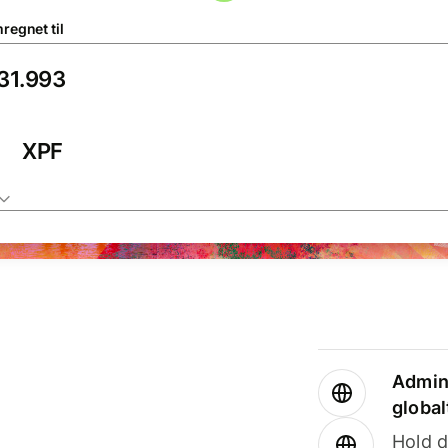
regnet til
XPF
Admini
global
Hold d