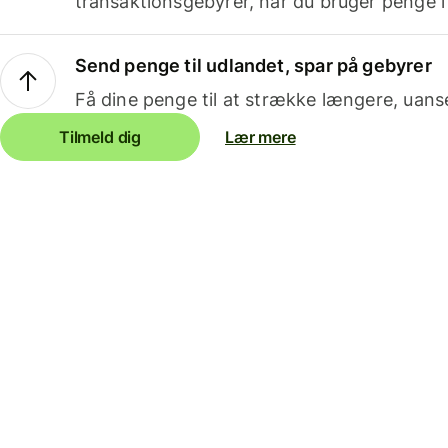
transaktionsgebyrer, når du bruger penge i
Send penge til udlandet, spar på gebyrer
Få dine penge til at strække længere, uans
Tilmeld dig
Lær mere