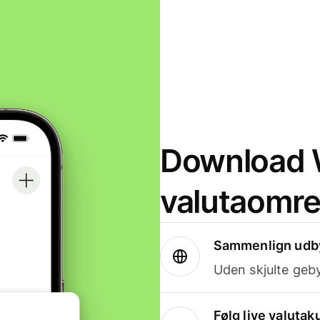
Download W
valutaomr
Sammenlign udby
Uden skjulte geby
Følg live valutak