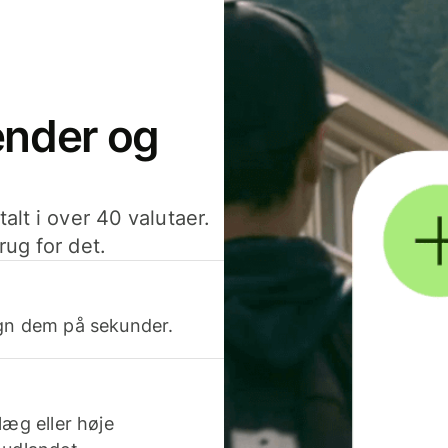
sender og
alt i over 40 valutaer.
rug for det.
egn dem på sekunder.
læg eller høje