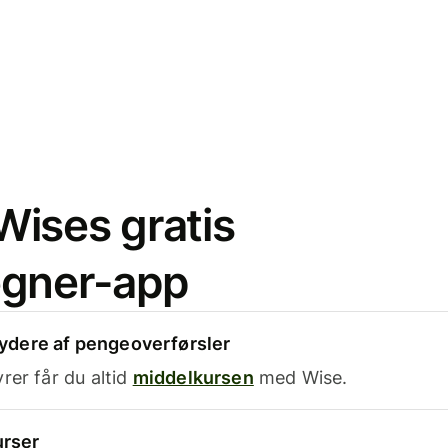
ises gratis
egner-app
dere af pengeoverførsler
rer får du altid
middelkursen
med Wise.
urser