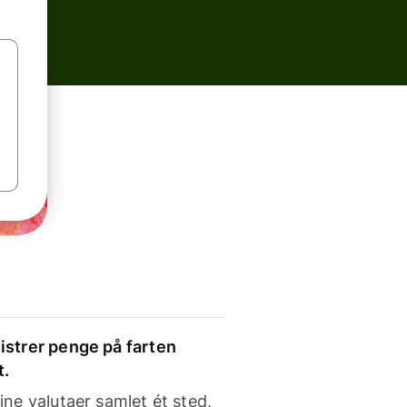
strer penge på farten
t.
ine valutaer samlet ét sted,