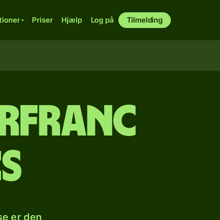
tioner
Priser
Hjælp
Log på
Tilmelding
erfranc
cs
se er den