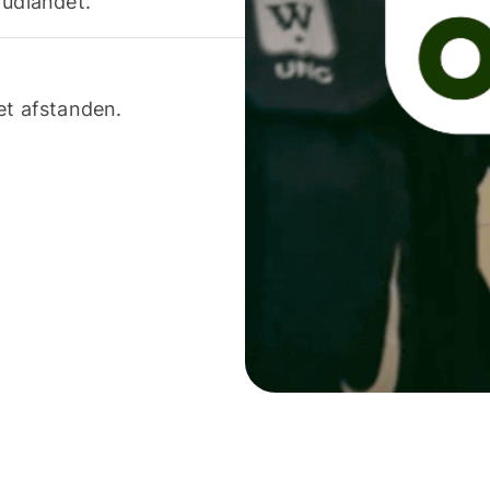
 udlandet.
et afstanden.