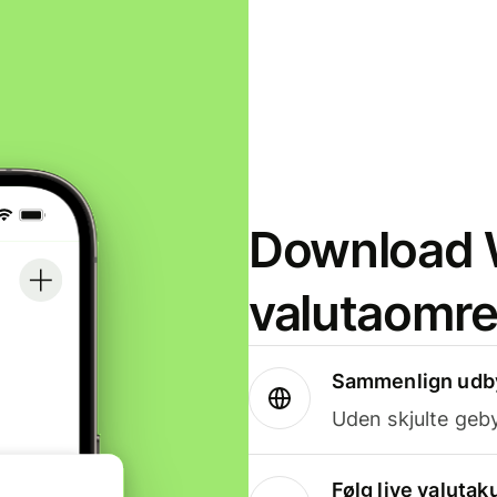
Download W
valutaomr
Sammenlign udby
Uden skjulte geby
Følg live valutak