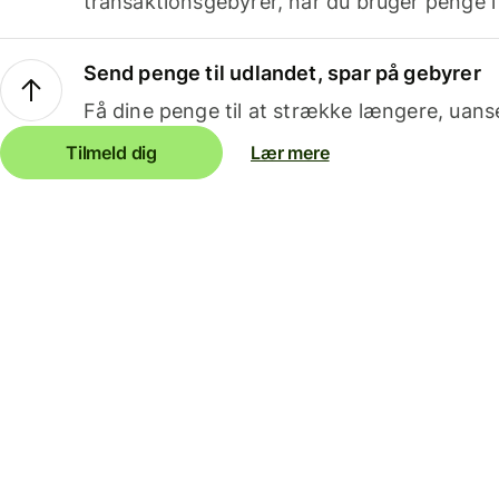
transaktionsgebyrer, når du bruger penge i
Send penge til udlandet, spar på gebyrer
Få dine penge til at strække længere, uans
Tilmeld dig
Lær mere