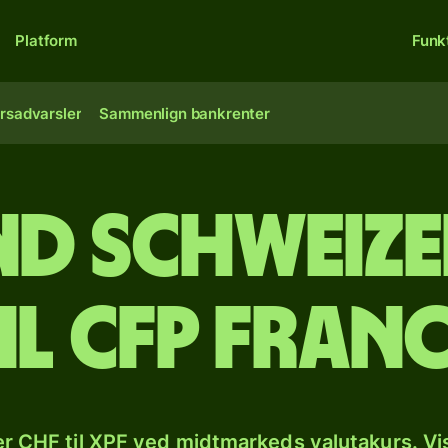
Platform
Funk
rsadvarsler
Sammenlign bankrenter
ind schweiz
il CFP fran
r CHF til XPF ved midtmarkeds valutakurs. Vi