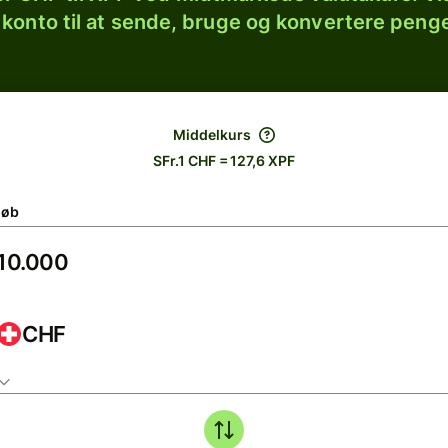
 konto til at sende, bruge og konvertere penge
Middelkurs
SFr.1 CHF = 127,6 XPF
løb
CHF