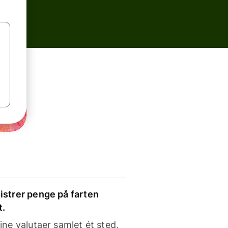
strer penge på farten
t.
ine valutaer samlet ét sted,