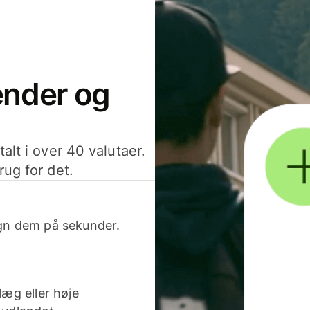
sender og
alt i over 40 valutaer.
rug for det.
egn dem på sekunder.
læg eller høje