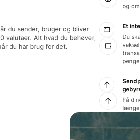
og om
Et int
år du sender, bruger og bliver
Du ska
40 valutaer. Alt hvad du behøver,
veksel
år du har brug for det.
transa
penge 
Send p
gebyr
Få din
længer