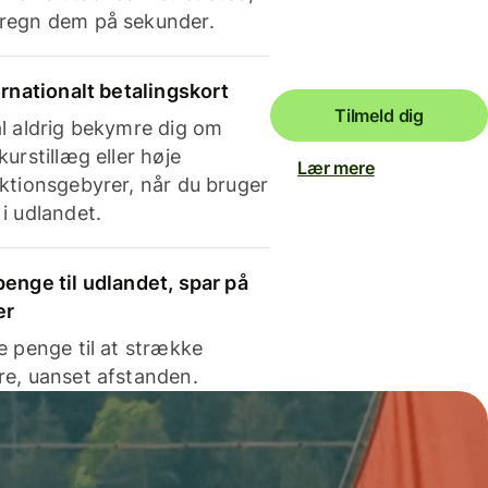
regn dem på sekunder.
ernationalt betalingskort
Tilmeld dig
l aldrig bekymre dig om
kurstillæg eller høje
Lær mere
ktionsgebyrer, når du bruger
i udlandet.
enge til udlandet, spar på
er
e penge til at strække
e, uanset afstanden.