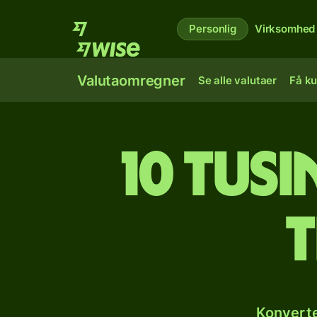
Personlig
Virksomhed
Valutaomregner
Se alle valutaer
Få ku
10 tus
t
Konverte