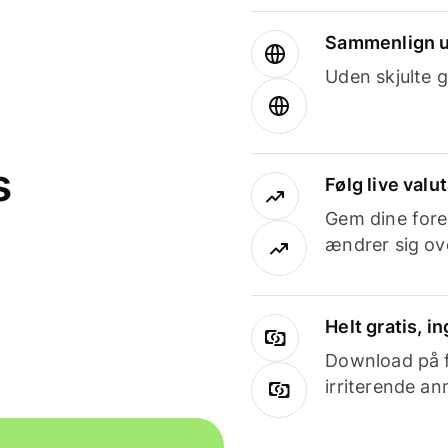
Sammenlign u
Uden skjulte g
s
Følg live valu
Gem dine fore
ændrer sig ove
Helt gratis, 
Download på få
irriterende an