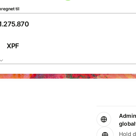
regnet til
XPF
Admini
global
Hold d