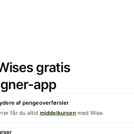
ises gratis
egner-app
dere af pengeoverførsler
rer får du altid
middelkursen
med Wise.
urser