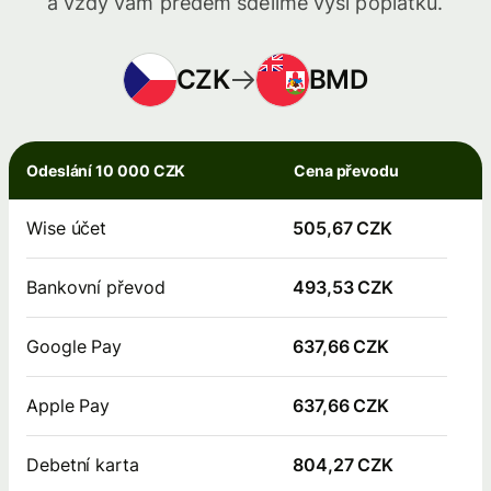
a vždy vám předem sdělíme výši poplatků.
CZK
BMD
Odeslání 10 000 CZK
Cena převodu
Wise účet
505,67 CZK
Bankovní převod
493,53 CZK
Google Pay
637,66 CZK
Apple Pay
637,66 CZK
Debetní karta
804,27 CZK