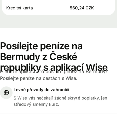
Kreditní karta
560,24 CZK
Posílejte peníze na
Bermudy z České
republiky s aplikací Wise
Hledáte aplikaci pro posílání peněz na Bermudy?
Posílejte peníze na cestách s Wise.
Levné převody do zahraničí
S Wise vás nečekají žádné skryté poplatky, jen
středový směnný kurz.