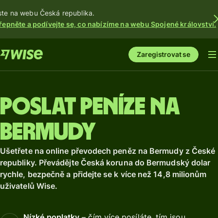
ste na webu Česká republika.
řepněte a podívejte se, co nabízíme na webu Spojené království.
Zaregistrovat se
Poslat peníze na
Bermudy
Ušetřete na online převodech peněz na Bermudy z České
republiky. Převádějte Česká koruna do Bermudský dolar
rychle, bezpečně a přidejte se k více než 14,8 milionům
uživatelů Wise.
Nízké poplatky
– čím více posíláte, tím jsou