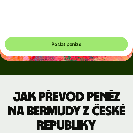
měny nebo dočasně, když jsou trhy volatilní. Vždy jasně
uvidíte, kdy se dynamické poplatky uplatňují. Poplatky
související s měnou kontrolujeme každých 60 sekund,
takže vždy zaplatíte jen tolik, kolik je potřeba.
Poslat peníze
Jak převod peněz
na Bermudy z České
republiky