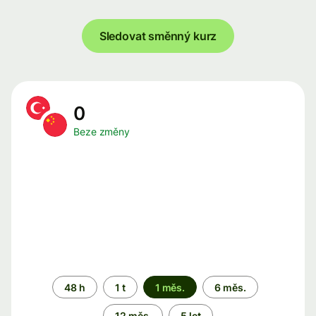
Sledovat směnný kurz
0
Beze změny
Časové
48 h
1 t
1 měs.
6 měs.
období
12 měs.
5 let