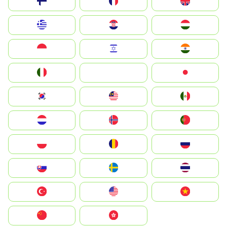
Suomi
France
United Kingdom
Greece
Hrvatska
Magyarország
Indonesia
Israel
India
Italia
JA
Japan
South Korea
Malay
Mexico
Nederland
Norge
Portugal
Polska
România
Россия
Slovensko
Ruoŧŧa
ไทย
Türkiye
United States
Vietnam
中国
中國香港特別行政區