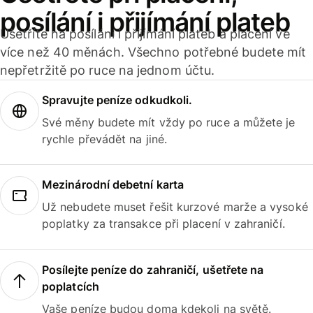
posílání i přijímání plateb
Ušetříte na posílání i přijímání plateb a placení ve
více než 40 měnách. Všechno potřebné budete mít
nepřetržitě po ruce na jednom účtu.
Spravujte peníze odkudkoli.
Své měny budete mít vždy po ruce a můžete je
rychle převádět na jiné.
Mezinárodní debetní karta
Už nebudete muset řešit kurzové marže a vysoké
poplatky za transakce při placení v zahraničí.
Posílejte peníze do zahraničí, ušetřete na
poplatcích
Vaše peníze budou doma kdekoli na světě.