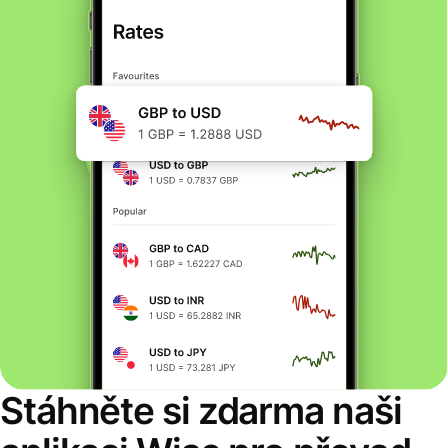
Stáhněte si zdarma naši