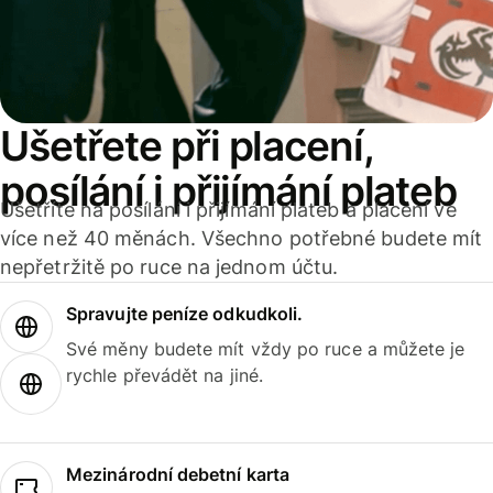
Ušetřete při placení,
posílání i přijímání plateb
Ušetříte na posílání i přijímání plateb a placení ve
více než 40 měnách. Všechno potřebné budete mít
nepřetržitě po ruce na jednom účtu.
Spravujte peníze odkudkoli.
Své měny budete mít vždy po ruce a můžete je
rychle převádět na jiné.
Mezinárodní debetní karta