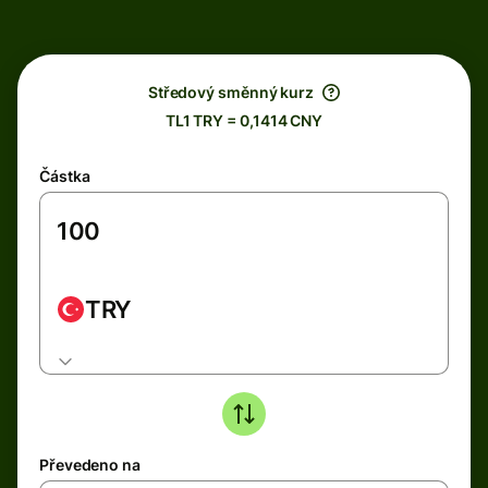
Středový směnný kurz
TL1 TRY = 0,1414 CNY
Částka
TRY
Převedeno na