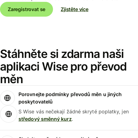
Zaregistrovat se
Zjistěte více
Stáhněte si zdarma naši
aplikaci Wise pro převod
měn
Porovnejte podmínky převodů měn u jiných
poskytovatelů
S Wise vás nečekají žádné skryté poplatky, jen
středový směnný kurz
.