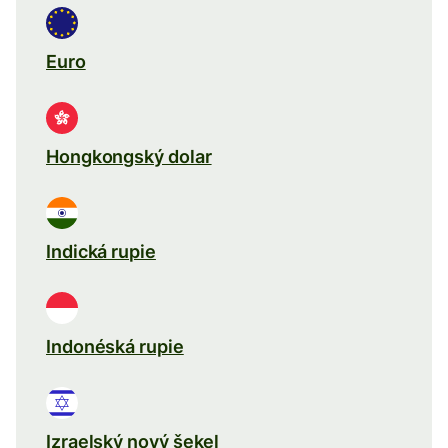
Euro
Hongkongský dolar
Indická rupie
Indonéská rupie
Izraelský nový šekel