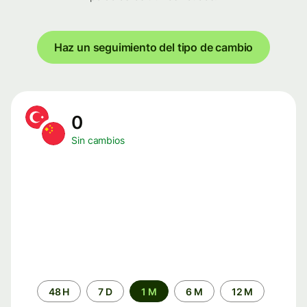
Haz un seguimiento del tipo de cambio
0
Sin cambios
Periodo
48 H
7 D
1 M
6 M
12 M
de