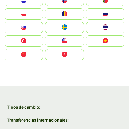
Nederland
Norge
Portugal
Polska
România
Россия
Slovensko
Ruoŧŧa
ไทย
Türkiye
United States
Vietnam
中国
中國香港特別行政區
Tipos de cambio:
Transferencias internacionales: