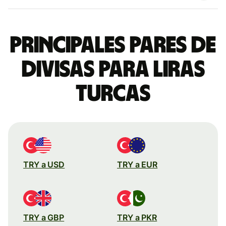
Principales pares de
divisas para liras
turcas
TRY a USD
TRY a EUR
TRY a GBP
TRY a PKR