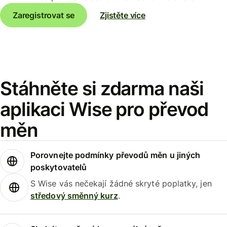
Zaregistrovat se
Zjistěte více
Stáhněte si zdarma naši
aplikaci Wise pro převod
měn
Porovnejte podmínky převodů měn u jiných
poskytovatelů
S Wise vás nečekají žádné skryté poplatky, jen
středový směnný kurz
.