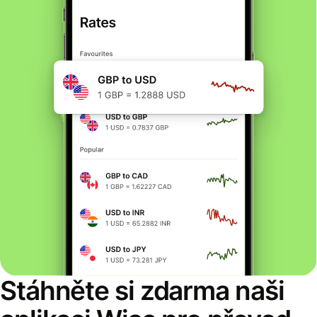
Stáhněte si zdarma naši