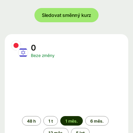
Sledovat směnný kurz
0
Beze změny
Časové
48 h
1 t
1 měs.
6 měs.
období
12 měs.
5 let