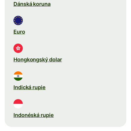
Dánská koruna
Euro
Hongkongský dolar
Indická rupie
Indonéská rupie