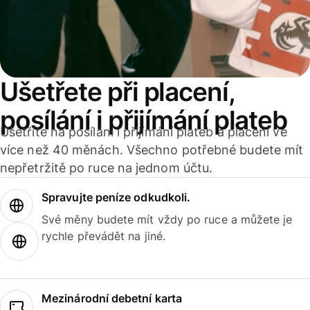
Ušetřete při placení,
posílání i přijímání plateb
Ušetříte na posílání i přijímání plateb a placení ve
více než 40 měnách. Všechno potřebné budete mít
nepřetržitě po ruce na jednom účtu.
Spravujte peníze odkudkoli.
Své měny budete mít vždy po ruce a můžete je
rychle převádět na jiné.
Mezinárodní debetní karta