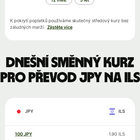
K pokrytí poplatků používáme skutečný středový kurz bez
záludných marží.
Zjistěte více
Dnešní směnný kurz
pro převod JPY na ILS
JPY
ILS
100
JPY
1.90
ILS