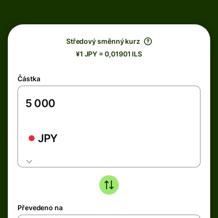
Středový směnný kurz
¥1 JPY = 0,01901 ILS
Částka
JPY
Převedeno na