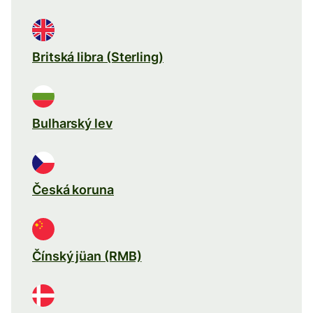
Britská libra (Sterling)
Bulharský lev
Česká koruna
Čínský jüan (RMB)