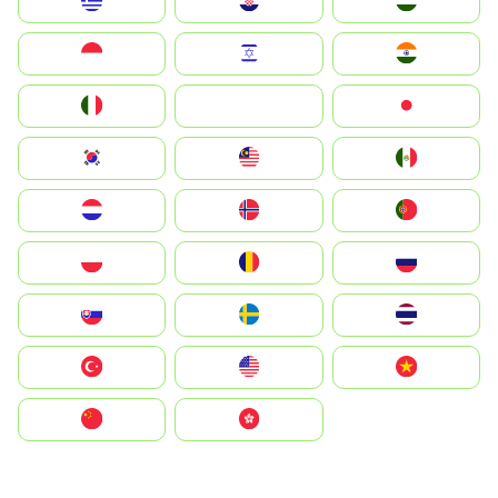
Greece
Hrvatska
Magyarország
Indonesia
Israel
India
Italia
JA
Japan
South Korea
Malay
Mexico
Nederland
Norge
Portugal
Polska
România
Россия
Slovensko
Ruoŧŧa
ไทย
Türkiye
United States
Vietnam
中国
中國香港特別行政區