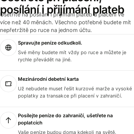
posílání i přijímání plateb
Ušetříte na posílání i přijímání plateb a placení ve
více než 40 měnách. Všechno potřebné budete mít
nepřetržitě po ruce na jednom účtu.
Spravujte peníze odkudkoli.
Své měny budete mít vždy po ruce a můžete je
rychle převádět na jiné.
Mezinárodní debetní karta
Už nebudete muset řešit kurzové marže a vysoké
poplatky za transakce při placení v zahraničí.
Posílejte peníze do zahraničí, ušetřete na
poplatcích
Vaše peníze budou doma kdekoli na světě.