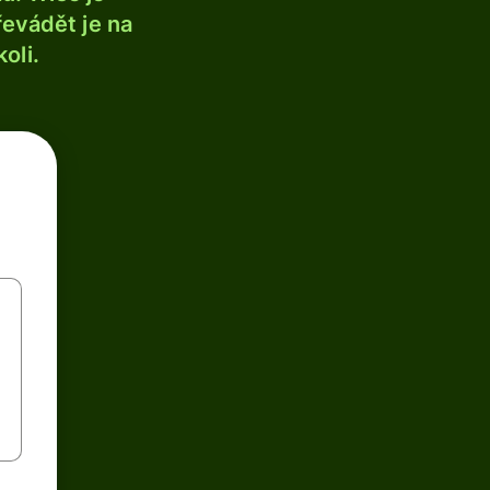
řevádět je na
oli.