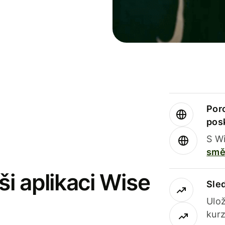
Por
pos
S Wi
smě
i aplikaci Wise
Sle
Ulož
kurz