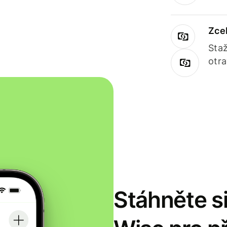
Zce
Staž
otr
Stáhněte si