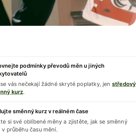
ovnejte podmínky převodů měn u jiných
kytovatelů
se vás nečekají žádné skryté poplatky, jen
středový
nný kurz
.
dujte směnný kurz v reálném čase
te si své oblíbené měny a zjistěte, jak se směnný
 v průběhu času mění.