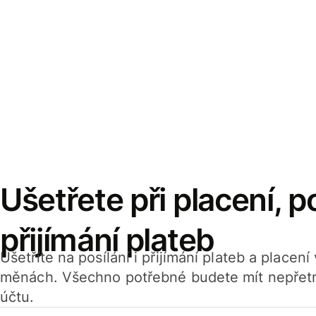
Ušetřete při placení, po
přijímání plateb
Ušetříte na posílání i přijímání plateb a placen
měnách. Všechno potřebné budete mít nepřetr
účtu.