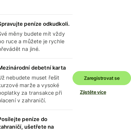
Spravujte peníze odkudkoli.
Své měny budete mít vždy
po ruce a můžete je rychle
převádět na jiné.
Mezinárodní debetní karta
Už nebudete muset řešit
Zaregistrovat se
kurzové marže a vysoké
Zjistěte více
poplatky za transakce při
placení v zahraničí.
Posílejte peníze do
zahraničí, ušetřete na