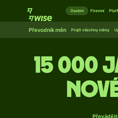
Osobní
Firemní
Plat
Převodník měn
Projít všechny měny
U
15 000 
nové
Převádějt