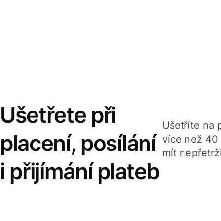
Ušetřete při
Ušetříte na p
placení, posílání
více než 40
mít nepřetrž
i přijímání plateb