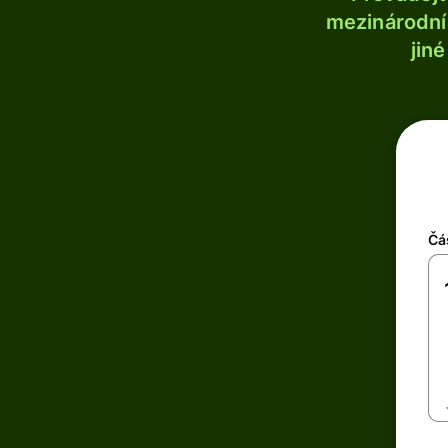
mezinárodní 
jin
Čá