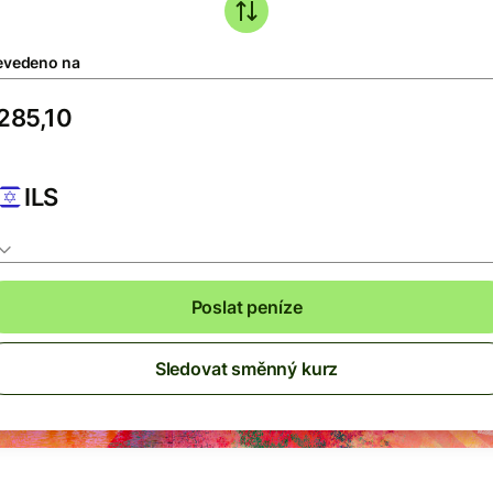
evedeno na
ILS
Poslat peníze
Sledovat směnný kurz