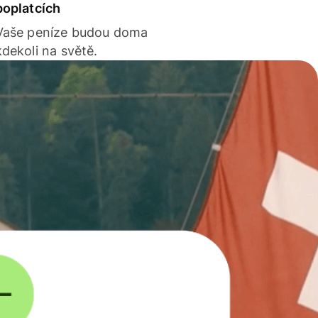
poplatcích
Vaše peníze budou doma
kdekoli na světě.