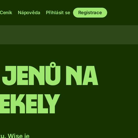
Ceník
Nápověda
Přihlásit se
Registrace
 jenů na
ekely
u. Wise je