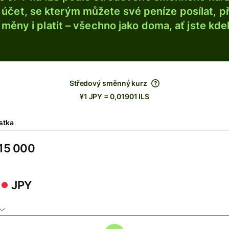
účet, se kterým můžete své peníze posílat, p
é měny i platit – všechno jako doma, ať jste kdek
Středový směnný kurz
¥1 JPY = 0,01901 ILS
stka
JPY