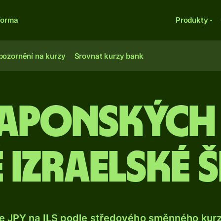
forma
Produkty
pozornění na kurzy
Srovnat kurzy bank
japonských
 izraelské š
e JPY na ILS podle středového směnného kurz