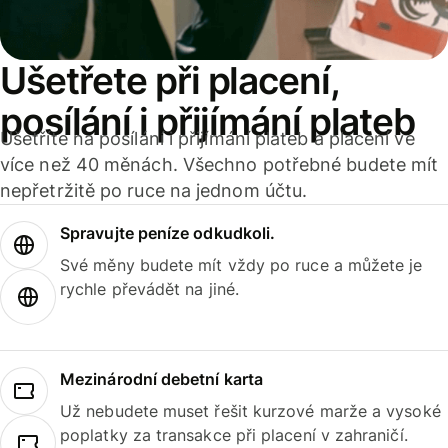
Ušetřete při placení,
posílání i přijímání plateb
Ušetříte na posílání i přijímání plateb a placení ve
více než 40 měnách. Všechno potřebné budete mít
nepřetržitě po ruce na jednom účtu.
Spravujte peníze odkudkoli.
Své měny budete mít vždy po ruce a můžete je
rychle převádět na jiné.
Mezinárodní debetní karta
Už nebudete muset řešit kurzové marže a vysoké
poplatky za transakce při placení v zahraničí.