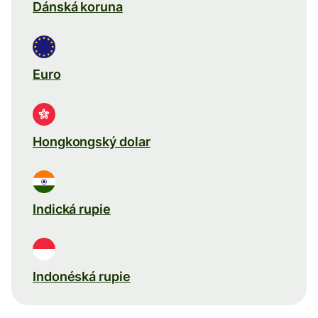
Dánská koruna
Euro
Hongkongský dolar
Indická rupie
Indonéská rupie