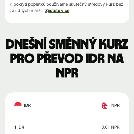
K pokrytí poplatků používáme skutečný středový kurz bez
záludných marží.
Zjistěte více
Dnešní směnný kurz
pro převod IDR na
NPR
IDR
NPR
1
IDR
0.01
NPR