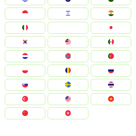
Indonesia
Israel
India
Italia
JA
Japan
South Korea
Malay
Mexico
Nederland
Norge
Portugal
Polska
România
Россия
Slovensko
Ruoŧŧa
ไทย
Türkiye
United States
Vietnam
中国
中國香港特別行政區