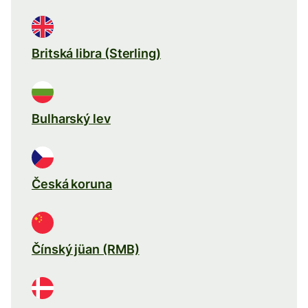
Britská libra (Sterling)
Bulharský lev
Česká koruna
Čínský jüan (RMB)