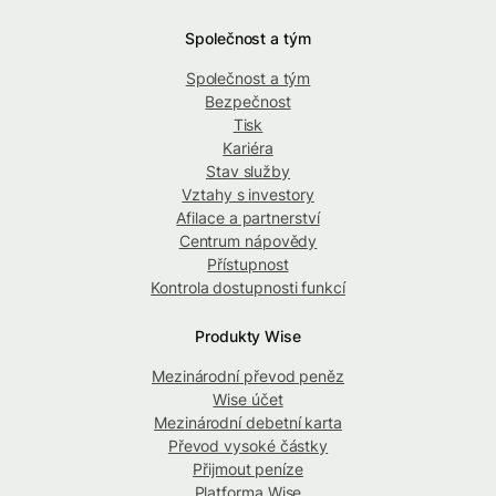
Společnost a tým
Společnost a tým
Bezpečnost
Tisk
Kariéra
Stav služby
Vztahy s investory
Afilace a partnerství
Centrum nápovědy
Přístupnost
Kontrola dostupnosti funkcí
Produkty Wise
Mezinárodní převod peněz
Wise účet
Mezinárodní debetní karta
Převod vysoké částky
Přijmout peníze
Platforma Wise