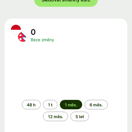
0
Beze změny
Časové
48 h
1 t
1 měs.
6 měs.
období
12 měs.
5 let