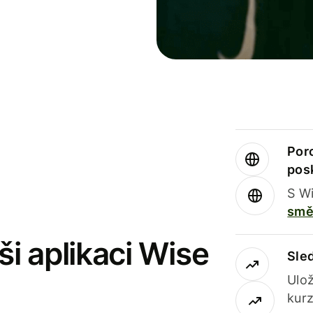
Por
pos
S Wi
smě
i aplikaci Wise
Sle
Ulož
kurz