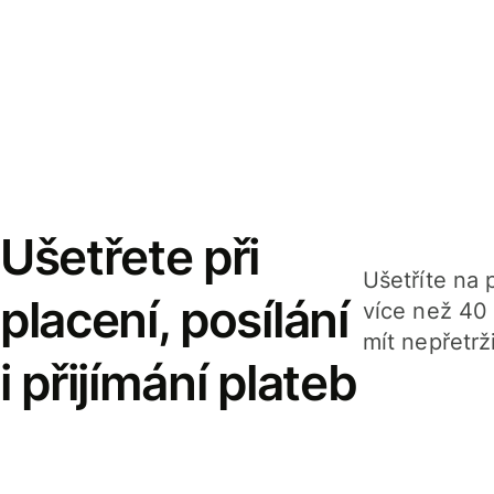
Ušetřete při
Ušetříte na p
placení, posílání
více než 40
mít nepřetrž
i přijímání plateb