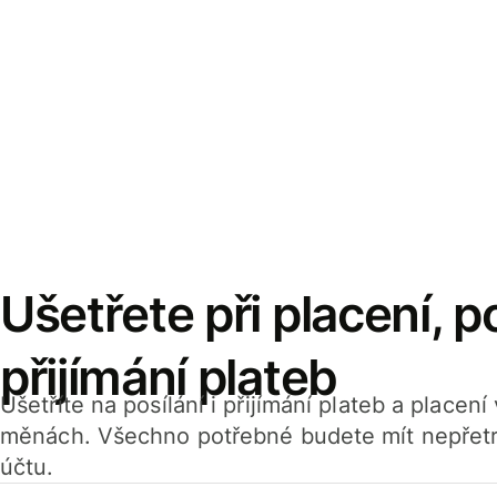
Ušetřete při placení, po
přijímání plateb
Ušetříte na posílání i přijímání plateb a placen
měnách. Všechno potřebné budete mít nepřetr
účtu.