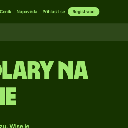
Ceník
Nápověda
Přihlásit se
Registrace
lary na
ie
u. Wise je