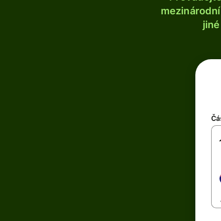
mezinárodní 
jin
Čá