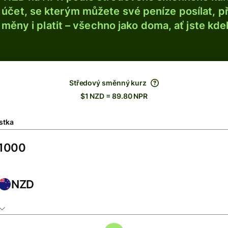
účet, se kterým můžete své peníze posílat, p
é měny i platit – všechno jako doma, ať jste kdek
Středový směnný kurz
$1 NZD = 89.80 NPR
stka
NZD