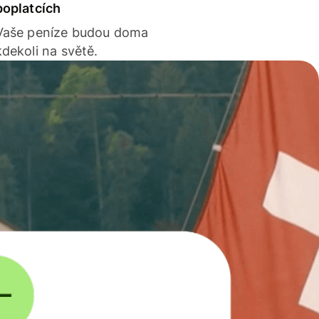
poplatcích
Vaše peníze budou doma
kdekoli na světě.