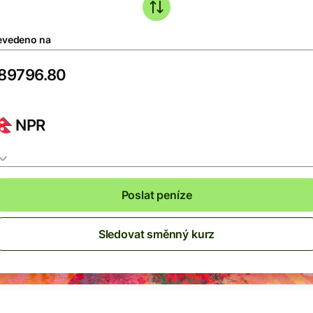
evedeno na
NPR
Poslat peníze
Sledovat směnný kurz