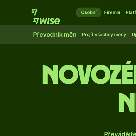
Osobní
Firemní
Plat
Převodník měn
Projít všechny měny
U
Novozé
n
Převádějt