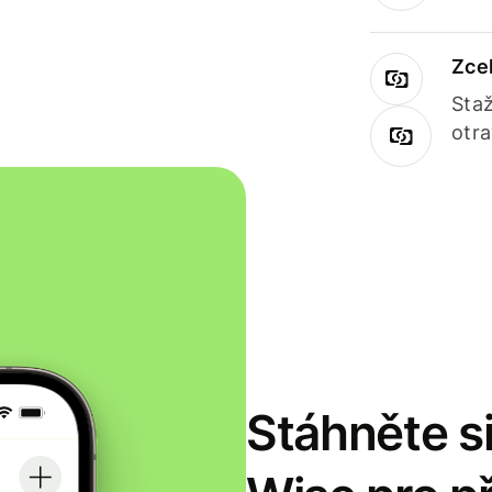
Zce
Staž
otr
Stáhněte si