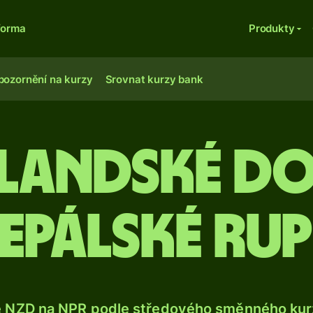
forma
Produkty
pozornění na kurzy
Srovnat kurzy bank
landské do
epálské rup
e NZD na NPR podle středového směnného kurz