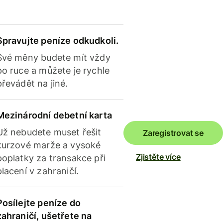
Spravujte peníze odkudkoli.
Své měny budete mít vždy
po ruce a můžete je rychle
převádět na jiné.
Mezinárodní debetní karta
Už nebudete muset řešit
Zaregistrovat se
kurzové marže a vysoké
Zjistěte více
poplatky za transakce při
placení v zahraničí.
Posílejte peníze do
zahraničí, ušetřete na