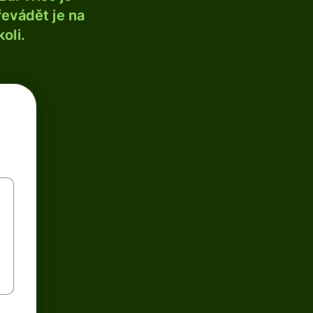
řevádět je na
oli.