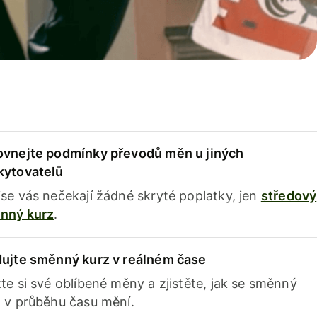
ovnejte podmínky převodů měn u jiných
kytovatelů
se vás nečekají žádné skryté poplatky, jen
středový
nný kurz
.
dujte směnný kurz v reálném čase
te si své oblíbené měny a zjistěte, jak se směnný
 v průběhu času mění.