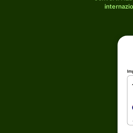
internazi
Im