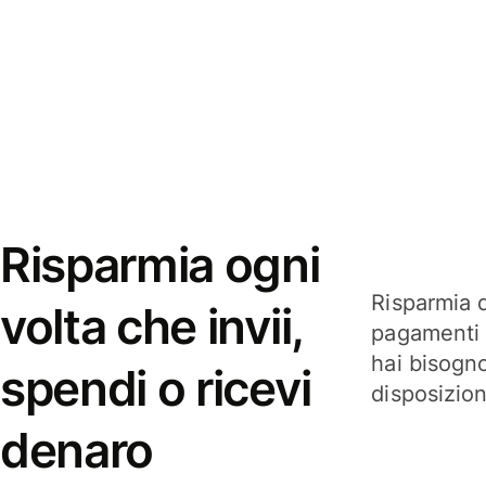
Risparmia ogni
Risparmia q
volta che invii,
pagamenti i
hai bisogn
spendi o ricevi
disposizio
denaro