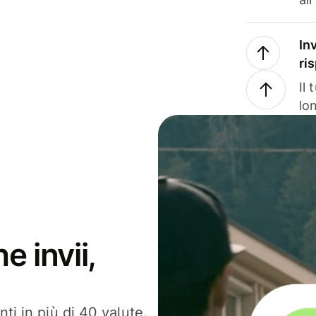
In
ri
Il
lo
e invii,
ti in più di 40 valute.