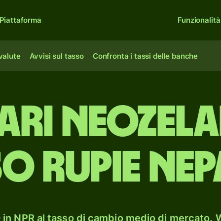
Piattaforma
Funzionalità
 valute
Avvisi sul tasso
Confronta i tassi delle banche
ari neozela
o rupie nep
in NPR al tasso di cambio medio di mercato. W