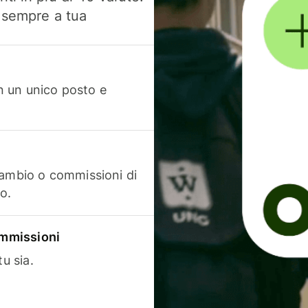
, sempre a tua
in un unico posto e
cambio o commissioni di
o.
commissioni
u sia.