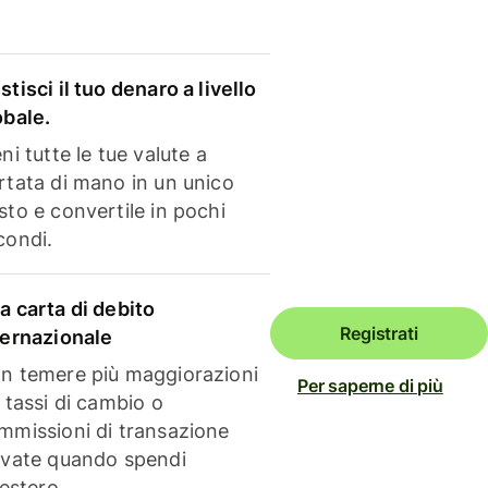
stisci il tuo denaro a livello
obale.
ni tutte le tue valute a
rtata di mano in un unico
sto e convertile in pochi
condi.
a carta di debito
Registrati
ternazionale
n temere più maggiorazioni
Per saperne di più
i tassi di cambio o
mmissioni di transazione
evate quando spendi
'estero.