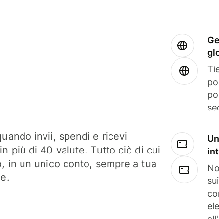
Ge
gl
Tie
po
po
se
uando invii, spendi e ricevi
Un
n più di 40 valute. Tutto ciò di cui
in
o, in un unico conto, sempre a tua
No
ne.
su
co
el
all