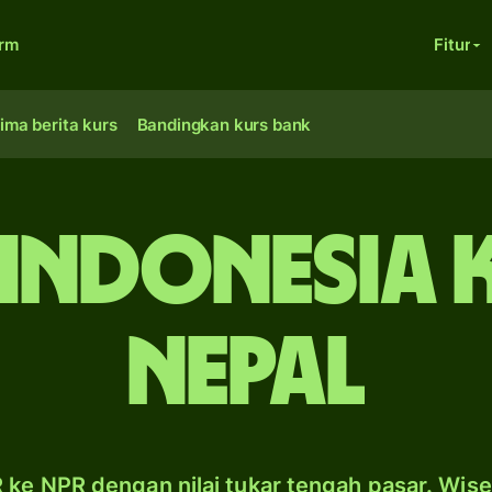
orm
Fitur
ima berita kurs
Bandingkan kurs bank
Indonesia 
Nepal
 ke NPR dengan nilai tukar tengah pasar. Wis