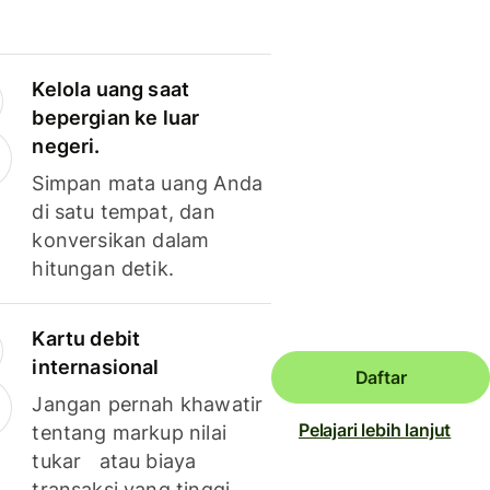
Kelola uang saat
bepergian ke luar
negeri.
Simpan mata uang Anda
di satu tempat, dan
konversikan dalam
hitungan detik.
Kartu debit
internasional
Daftar
Jangan pernah khawatir
Pelajari lebih lanjut
tentang markup nilai
tukar atau biaya
transaksi yang tinggi