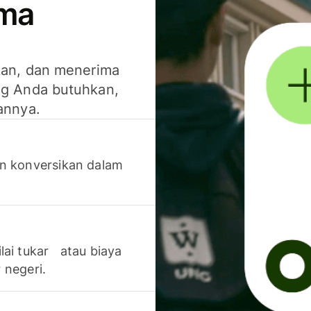
ima
kan, dan menerima
g Anda butuhkan,
annya.
n konversikan dalam
lai tukar atau biaya
 negeri.