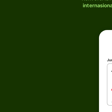
internasion
Ju