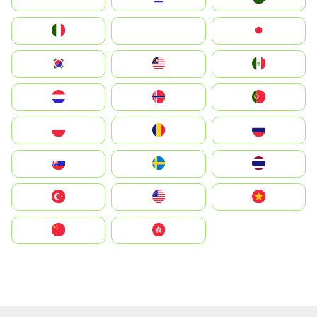
Italia
JA
Japan
South Korea
Malay
Mexico
Nederland
Norge
Portugal
Polska
România
Россия
Slovensko
Ruoŧŧa
ไทย
Türkiye
United States
Vietnam
中国
中國香港特別行政區