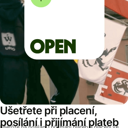
Ušetřete při placení,
posílání i přijímání plateb
Ušetříte na posílání i přijímání plateb a placení ve