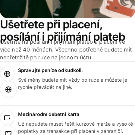
Ušetřete při placení,
posílání i přijímání plateb
Ušetříte na posílání i přijímání plateb a placení ve
více než 40 měnách. Všechno potřebné budete mít
nepřetržitě po ruce na jednom účtu.
Spravujte peníze odkudkoli.
Své měny budete mít vždy po ruce a můžete je
rychle převádět na jiné.
Mezinárodní debetní karta
Už nebudete muset řešit kurzové marže a vysoké
poplatky za transakce při placení v zahraničí.