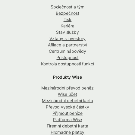
Společnost a tým
Bezpečnost
Tisk
Kariéra
Stav služby
Vztahy s investory
Afilace a partnerství
Centrum nápovědy
Přístupnost
Kontrola dostupnosti funkcí
Produkty Wise
Mezinárodní převod peněz
Wise účet
Mezinárodní debetní karta
Převod vysoké částky
Přijmout peníze
Platforma Wise
Firemní debetní karta
Hromadné platby