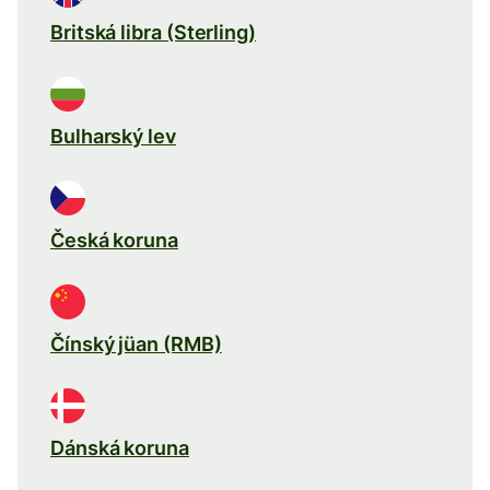
Britská libra (Sterling)
Bulharský lev
Česká koruna
Čínský jüan (RMB)
Dánská koruna