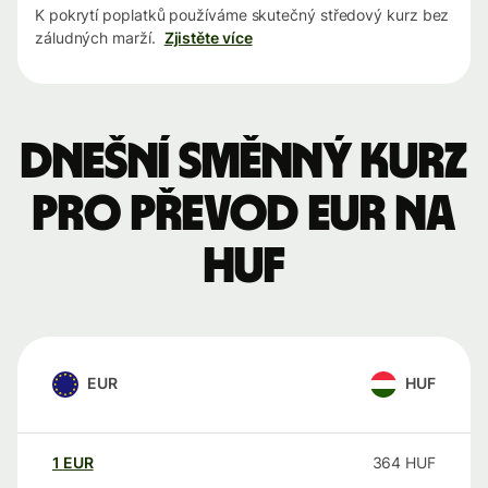
K pokrytí poplatků používáme skutečný středový kurz bez
záludných marží.
Zjistěte více
Dnešní směnný kurz
pro převod EUR na
HUF
EUR
HUF
1
EUR
364
HUF