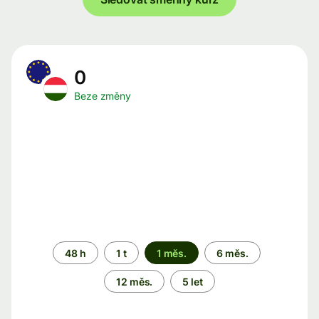
0
Beze změny
Časové
48 h
1 t
1 měs.
6 měs.
období
12 měs.
5 let