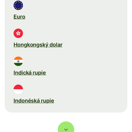
Euro
Hongkongský dolar
Indická rupie
Indonéská rupie