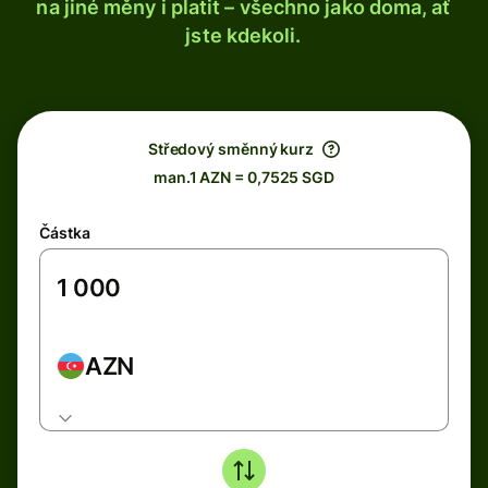
na jiné měny i platit – všechno jako doma, ať
jste kdekoli.
Středový směnný kurz
man.1 AZN = 0,7525 SGD
Částka
AZN