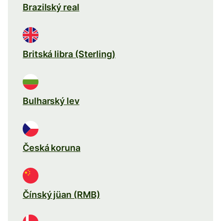
Brazilský real
Britská libra (Sterling)
Bulharský lev
Česká koruna
Čínský jüan (RMB)