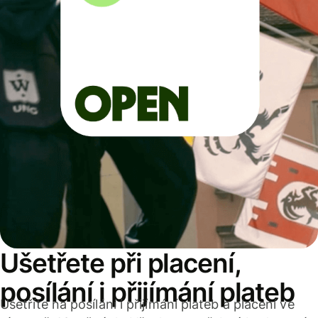
Ušetřete při placení,
posílání i přijímání plateb
Ušetříte na posílání i přijímání plateb a placení ve