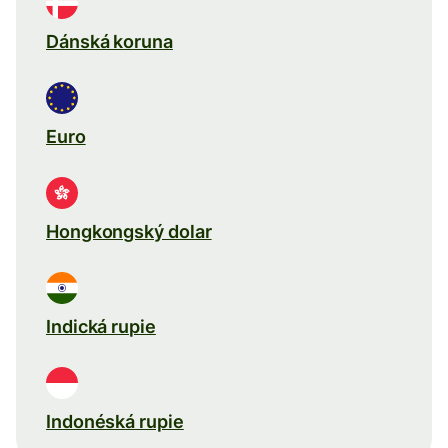
Dánská koruna
Euro
Hongkongský dolar
Indická rupie
Indonéská rupie