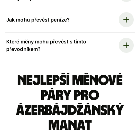
Jak mohu převést peníze?
Které měny mohu převést s tímto
převodníkem?
Nejlepší měnové
páry pro
Ázerbájdžánský
manat