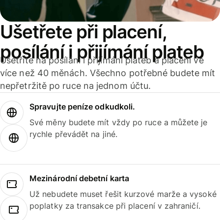
Ušetřete při placení,
posílání i přijímání plateb
Ušetříte na posílání i přijímání plateb a placení ve
více než 40 měnách. Všechno potřebné budete mít
nepřetržitě po ruce na jednom účtu.
Spravujte peníze odkudkoli.
Své měny budete mít vždy po ruce a můžete je
rychle převádět na jiné.
Mezinárodní debetní karta
Už nebudete muset řešit kurzové marže a vysoké
poplatky za transakce při placení v zahraničí.