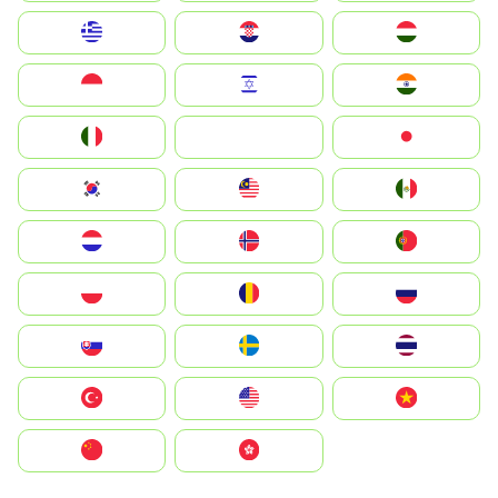
Greece
Hrvatska
Magyarország
Indonesia
Israel
India
Italia
JA
Japan
South Korea
Malay
Mexico
Nederland
Norge
Portugal
Polska
România
Россия
Slovensko
Ruoŧŧa
ไทย
Türkiye
United States
Vietnam
中国
中國香港特別行政區