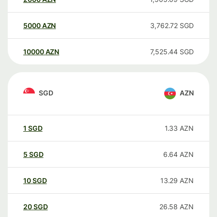
5000
AZN
3,762.72
SGD
10000
AZN
7,525.44
SGD
SGD
AZN
1
SGD
1.33
AZN
5
SGD
6.64
AZN
10
SGD
13.29
AZN
20
SGD
26.58
AZN