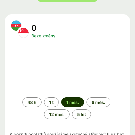
0
Beze změny
Časové
48 h
1 t
1 měs.
6 měs.
období
12 měs.
5 let
K pokrytí poplatků používáme skutečný středový kurz bez