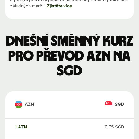
záludných marží.
Zjistěte více
Dnešní směnný kurz
pro převod AZN na
SGD
AZN
SGD
1
AZN
0.75
SGD