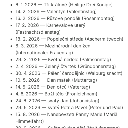
6. 1. 2026 — Tři králové
(Heilige Drei Könige)
14. 2. 2026 — Valentýn
(Valentinstag)
16. 2. 2026 — Růžové pondělí
(Rosenmontag)
17. 2. 2026 — Karnevalové úterý
(Fastnachtsdienstag)
18. 2. 2026 — Popeleční středa
(Aschermittwoch)
8. 3. 2026 — Mezinárodní den žen
(Internationaler Frauentag)
29. 3. 2026 — Květná neděle
(Palmsonntag)
2. 4. 2026 — Zelený čtvrtek
(Gründonnerstag)
30. 4. 2026 — Pálení čarodějnic
(Walpurgisnacht)
10. 5. 2026 — Den matek
(Muttertag)
14. 5. 2026 — Den otců
(Vatertag)
4. 6. 2026 — Boží tělo
(Fronleichnam)
24. 6. 2026 — svatý Jan
(Johannistag)
29. 6. 2026 — svatý Petr a Pavel
(Peter und Paul)
15. 8. 2026 — Nanebevzetí Panny Marie
(Mariä
Himmelfahrt)