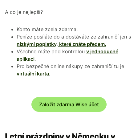
A co je nejlepší?
Konto máte zcela zdarma.
Peníze posíláte do a dostáváte ze zahraničí jen s
nízkými poplatky, které znáte předem.
Všechno máte pod kontrolou
v jednoduché
aplikaci
.
Pro bezpečné online nákupy ze zahraničí tu je
virtuální karta
.
Založit zdarma Wise účet
Letní prázdniny v Německu v