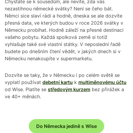
Chystáte se k sousedům, ale nevíte, zda vás
nezastihnou německé svátky? Není se čeho bát.
Němci sice slaví rádi a hodně, dneska se ale dozvíte
přesná data, ve kterých budou v roce 2026 svátky v
Německu probíhat. Hodně záleží na přesné destinaci
vašeho pobytu. Každá spolková země si totiž
vyhlašuje také své vlastní státky. V neposlední řadě
budete po dnešním čtení vědět, v jakých dnech si v
Německu nenakoupíte v supermarketu.
Dozvíte se taky, že v Německu i po celém světě se
vyplatí používat
debetní kartu
k
multiměnovému účtu
od Wise. Platíte se
středovým kurzem
bez přirážek a
ve 40+ měnách.
Do Německa jedině s Wise