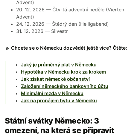
Advent)
20. 12. 2026 — Čtvrtá adventní neděle
(Vierten
Advent)
24. 12. 2026 — Štědrý den
(Heiligabend)
31. 12. 2026 — Silvestr
🔥
Chcete se o Německu dozvědět ještě více? Čtěte:
Jaký je průměrný plat v Německu
Hypotéka v Německu krok za krokem
Jak získat německé občanství
Založení německého bankovního účtu
Minimální mzda v Německu
Jak na pronájem bytu v Německu
Státní svátky Německo: 3
omezení, na která se připravit