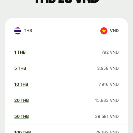
THB
VND
1
THB
792
VND
5
THB
3,958
VND
10
THB
7,916
VND
20
THB
15,833
VND
50
THB
39,581
VND
100
THB
79,163
VND