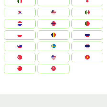
Italia
JA
Japan
South Korea
Malay
Mexico
Nederland
Norge
Portugal
Polska
România
Россия
Slovensko
Ruoŧŧa
ไทย
Türkiye
United States
Vietnam
中国
中國香港特別行政區