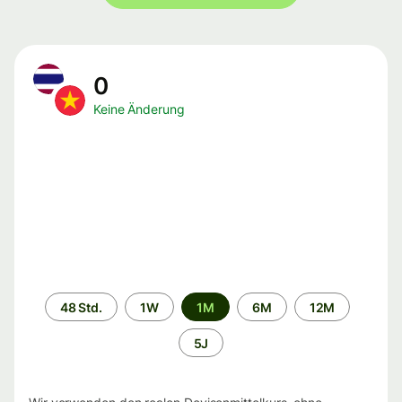
0
Keine Änderung
Zeitraum
48 Std.
1W
1M
6M
12M
5J