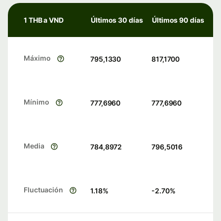
1 THB a VND
Últimos 30 días
Últimos 90 días
Máximo
795,1330
817,1700
Mínimo
777,6960
777,6960
Media
784,8972
796,5016
Fluctuación
1.18
%
-2.70
%