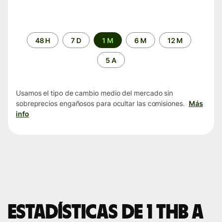
Periodo
48 H
7 D
1 M
6 M
12 M
de
tiempo
5 A
Usamos el tipo de cambio medio del mercado sin
sobreprecios engañosos para ocultar las comisiones.
Más
info
Estadísticas de 1 THB a