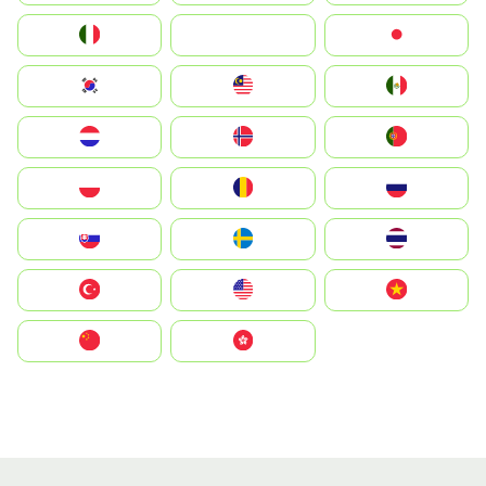
Italia
JA
Japan
South Korea
Malay
Mexico
Nederland
Norge
Portugal
Polska
România
Россия
Slovensko
Ruoŧŧa
ไทย
Türkiye
United States
Vietnam
中国
中國香港特別行政區